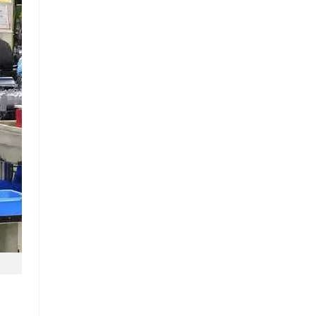
Chuỗi
Siêu
Thị
Tiện
Lợi