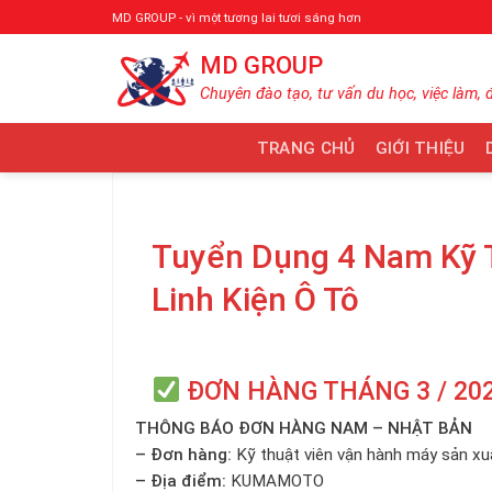
Bỏ
MD GROUP - vì một tương lai tươi sáng hơn
qua
MD GROUP
nội
dung
Chuyên đào tạo, tư vấn du học, việc làm, 
TRANG CHỦ
GIỚI THIỆU
Tuyển Dụng 4 Nam Kỹ 
Linh Kiện Ô Tô
ĐƠN HÀNG THÁNG 3 / 20
THÔNG BÁO ĐƠN HÀNG NAM – NHẬT BẢN
– Đơn hàng:
Kỹ thuật viên vận hành máy sản xuất
– Địa điểm:
KUMAMOTO