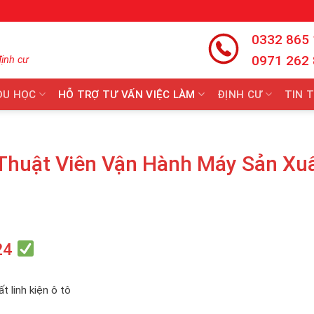
0332 865
0971 262
định cư
DU HỌC
HỖ TRỢ TƯ VẤN VIỆC LÀM
ĐỊNH CƯ
TIN 
Thuật Viên Vận Hành Máy Sản Xu
24
 linh kiện ô tô