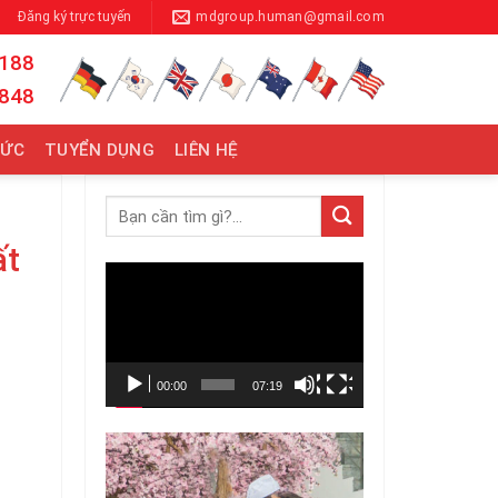
Đăng ký trực tuyến
mdgroup.human@gmail.com
 188
 848
TỨC
TUYỂN DỤNG
LIÊN HỆ
ất
Trình
chơi
Video
00:00
07:19