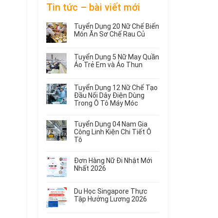
Tin tức – bài viết mới
Tuyển Dụng 20 Nữ Chế Biến
Món Ăn Sơ Chế Rau Củ
Không
có
Tuyển Dụng 5 Nữ May Quần
bình
Áo Trẻ Em và Áo Thun
luận
ở
Không
Tuyển
có
Tuyển Dụng 12 Nữ Chế Tạo
Dụng
bình
Đầu Nối Dây Điện Dùng
20
luận
Trong Ô Tô Máy Móc
ở
Nữ
Tuyển
Không
Chế
Dụng
có
Biến
Tuyển Dụng 04 Nam Gia
5
bình
Món
Công Linh Kiện Chi Tiết Ô
Nữ
luận
Ăn
Tô
ở
May
Sơ
Không
Tuyển
Quần
Chế
có
Dụng
Áo
Rau
Đơn Hàng Nữ Đi Nhật Mới
bình
12
Trẻ
Củ
Nhất 2026
luận
Nữ
Em
Không
ở
Chế
và
có
Tuyển
Tạo
Áo
Du Học Singapore Thực
bình
Dụng
Đầu
Thun
Tập Hưởng Lương 2026
luận
04
Nối
ở
Không
Nam
Dây
Đơn
có