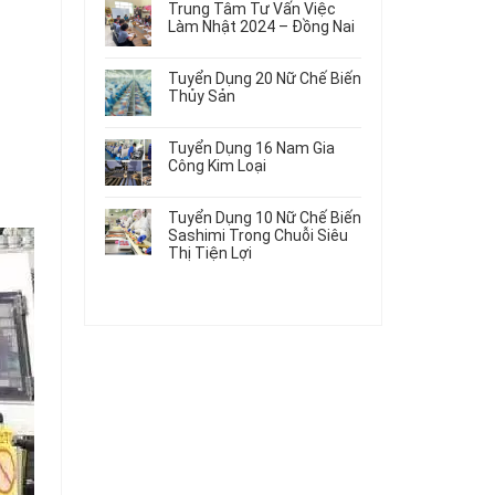
Gia
Điện
Trung Tâm Tư Vấn Việc
Hàng
bình
Công
Dùng
Làm Nhật 2024 – Đồng Nai
Nữ
luận
Linh
Trong
ở
Không
Đi
Kiện
Ô
Du
có
Nhật
Chi
Tuyển Dụng 20 Nữ Chế Biến
Tô
Học
bình
Mới
Tiết
Thủy Sản
Máy
Singapore
luận
Nhất
Ô
Móc
ở
Không
Thực
2026
Tô
Trung
có
Tập
Tuyển Dụng 16 Nam Gia
Tâm
bình
Hưởng
Công Kim Loại
Tư
luận
Lương
ở
Không
Vấn
2026
Tuyển
có
Việc
Tuyển Dụng 10 Nữ Chế Biến
Dụng
bình
Làm
Sashimi Trong Chuỗi Siêu
20
luận
Nhật
Thị Tiện Lợi
ở
Nữ
2024
Tuyển
Không
Chế
–
Dụng
có
Biến
Đồng
16
bình
Thủy
Nai
Nam
luận
Sản
ở
Gia
Tuyển
Công
Dụng
Kim
10
Loại
Nữ
Chế
Biến
Sashimi
Trong