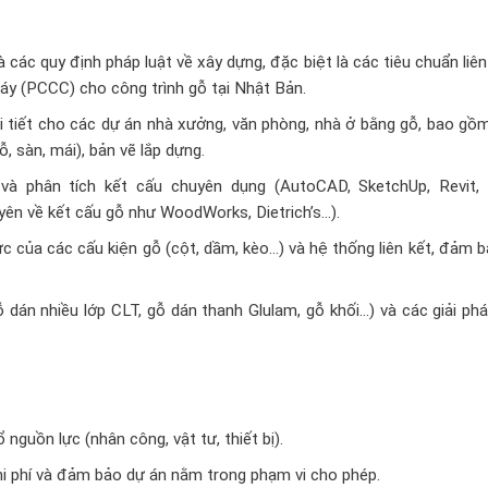
 các quy định pháp luật về xây dựng, đặc biệt là các tiêu chuẩn liê
áy (PCCC) cho công trình gỗ tại Nhật Bản.
hi tiết cho các dự án nhà xưởng, văn phòng, nhà ở bằng gỗ, bao gồ
ỗ, sàn, mái), bản vẽ lắp dựng.
à phân tích kết cấu chuyên dụng (AutoCAD, SketchUp, Revit, 
ên về kết cấu gỗ như WoodWorks, Dietrich’s…).
lực của các cấu kiện gỗ (cột, dầm, kèo…) và hệ thống liên kết, đảm 
dán nhiều lớp CLT, gỗ dán thanh Glulam, gỗ khối…) và các giải phá
ổ nguồn lực (nhân công, vật tư, thiết bị).
hi phí và đảm bảo dự án nằm trong phạm vi cho phép.