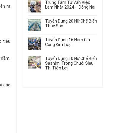
Gia
Điện
Trung Tâm Tư Vấn Việc
Hàng
bình
Công
iễn ra
Dùng
Làm Nhật 2024 – Đồng Nai
Nữ
luận
Linh
Trong
ở
Không
Đi
Kiện
Ô
Du
có
Nhật
Chi
Tuyển Dụng 20 Nữ Chế Biến
Tô
Học
bình
Mới
Tiết
Thủy Sản
Máy
Singapore
luận
Nhất
Ô
Móc
ở
Không
Thực
2026
Tô
Trung
có
Tập
Tuyển Dụng 16 Nam Gia
c tiêu
Tâm
bình
Hưởng
Công Kim Loại
Tư
luận
Lương
ở
Không
Vấn
2026
Tuyển
có
Việc
, dầm,
Tuyển Dụng 10 Nữ Chế Biến
Dụng
bình
Làm
Sashimi Trong Chuỗi Siêu
20
luận
Nhật
Thị Tiện Lợi
ở
Nữ
2024
Tuyển
Không
Chế
–
Dụng
có
Biến
Đồng
16
bình
Thủy
Nai
i các
Nam
luận
Sản
ở
Gia
Tuyển
Công
Dụng
Kim
10
Loại
Nữ
Chế
Biến
Sashimi
Trong