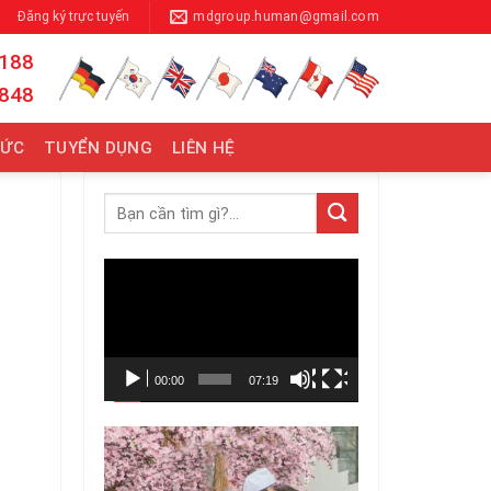
Đăng ký trực tuyến
mdgroup.human@gmail.com
 188
 848
TỨC
TUYỂN DỤNG
LIÊN HỆ
Trình
chơi
Video
00:00
07:19