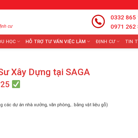
0332 865
0971 262
định cư
DU HỌC
HỖ TRỢ TƯ VẤN VIỆC LÀM
ĐỊNH CƯ
TIN 
Sư Xây Dựng tại SAGA
025
g các dự án nhà xưởng, văn phòng,.. bằng vật liệu gỗ)