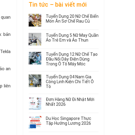
Tin tức – bài viết mới
Tuyển Dụng 20 Nữ Chế Biến
n quan
Món Ăn Sơ Chế Rau Củ
Không
có
m: bản
Tuyển Dụng 5 Nữ May Quần
bình
Áo Trẻ Em và Áo Thun
luận
ở
Không
Tekla
Tuyển
có
Tuyển Dụng 12 Nữ Chế Tạo
Dụng
bình
Đầu Nối Dây Điện Dùng
20
luận
Trong Ô Tô Máy Móc
ở
Nữ
bảo an
Tuyển
Không
Chế
Dụng
có
Biến
Tuyển Dụng 04 Nam Gia
5
bình
Món
Công Linh Kiện Chi Tiết Ô
Nữ
luận
Ăn
p liên
Tô
ở
May
Sơ
Không
Tuyển
Quần
Chế
có
Dụng
Áo
Rau
Đơn Hàng Nữ Đi Nhật Mới
bình
12
Trẻ
Củ
Nhất 2026
luận
Nữ
Em
Không
ở
Chế
và
có
Tuyển
Tạo
Áo
Du Học Singapore Thực
bình
Dụng
Đầu
Thun
Tập Hưởng Lương 2026
luận
04
Nối
ở
Không
Nam
Dây
Đơn
có