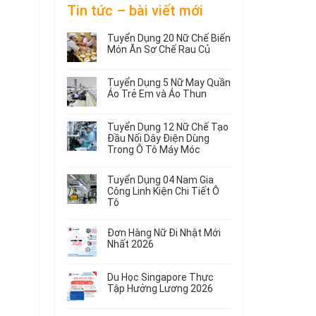
Tin tức – bài viết mới
Tuyển Dụng 20 Nữ Chế Biến
Món Ăn Sơ Chế Rau Củ
Không
có
Tuyển Dụng 5 Nữ May Quần
bình
Áo Trẻ Em và Áo Thun
luận
ở
Không
Tuyển
có
Tuyển Dụng 12 Nữ Chế Tạo
Dụng
bình
Đầu Nối Dây Điện Dùng
20
luận
Trong Ô Tô Máy Móc
ở
Nữ
Tuyển
Không
Chế
Dụng
có
Biến
Tuyển Dụng 04 Nam Gia
5
bình
Món
Công Linh Kiện Chi Tiết Ô
Nữ
luận
Ăn
Tô
ở
May
Sơ
Không
Tuyển
Quần
Chế
có
Dụng
Áo
Rau
Đơn Hàng Nữ Đi Nhật Mới
bình
12
Trẻ
Củ
Nhất 2026
luận
Nữ
Em
Không
ở
Chế
và
có
Tuyển
Tạo
Áo
Du Học Singapore Thực
bình
Dụng
Đầu
Thun
Tập Hưởng Lương 2026
luận
04
Nối
ở
Không
Nam
Dây
Đơn
có