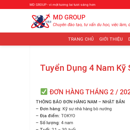
Bỏ
MD GROUP - vì một tương lai tươi sáng hơn
qua
MD GROUP
nội
dung
Chuyên đào tạo, tư vấn du học, việc làm, 
TRANG CHỦ
GIỚI THIỆU
Tuyển Dụng 4 Nam Kỹ 
ĐƠN HÀNG THÁNG 2 / 20
THÔNG BÁO ĐƠN HÀNG NAM – NHẬT BẢN
– Đơn hàng:
Kỹ sư nhà hàng bò nướng
– Địa điểm:
TOKYO
– Số lượng:
4 nam
– Tuổi:
21 – 30 tuổi