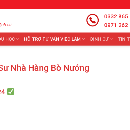
0332 865
0971 262
định cư
DU HỌC
HỖ TRỢ TƯ VẤN VIỆC LÀM
ĐỊNH CƯ
TIN 
Sư Nhà Hàng Bò Nướng
24