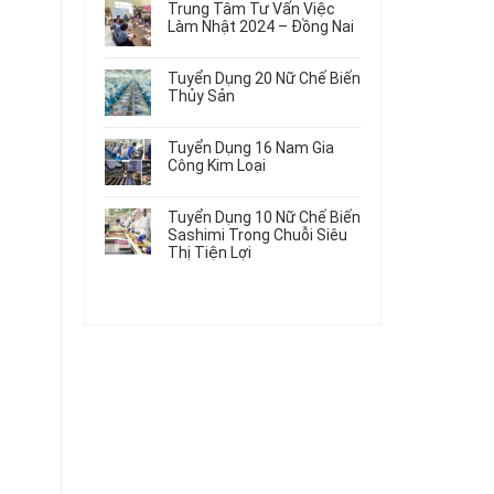
Gia
Điện
Trung Tâm Tư Vấn Việc
Hàng
bình
Công
Dùng
Làm Nhật 2024 – Đồng Nai
Nữ
luận
Linh
Trong
ở
Không
Đi
Kiện
Ô
Du
có
Nhật
Chi
Tuyển Dụng 20 Nữ Chế Biến
Tô
Học
bình
Mới
Tiết
Thủy Sản
Máy
Singapore
luận
Nhất
Ô
Móc
ở
Không
Thực
2026
Tô
Trung
có
Tập
Tuyển Dụng 16 Nam Gia
Tâm
bình
Hưởng
Công Kim Loại
Tư
luận
Lương
ở
Không
Vấn
2026
Tuyển
có
Việc
Tuyển Dụng 10 Nữ Chế Biến
Dụng
bình
Làm
Sashimi Trong Chuỗi Siêu
20
luận
Nhật
Thị Tiện Lợi
ở
Nữ
2024
Tuyển
Không
Chế
–
Dụng
có
Biến
Đồng
16
bình
Thủy
Nai
Nam
luận
Sản
ở
Gia
Tuyển
Công
Dụng
Kim
10
Loại
Nữ
Chế
Biến
Sashimi
Trong