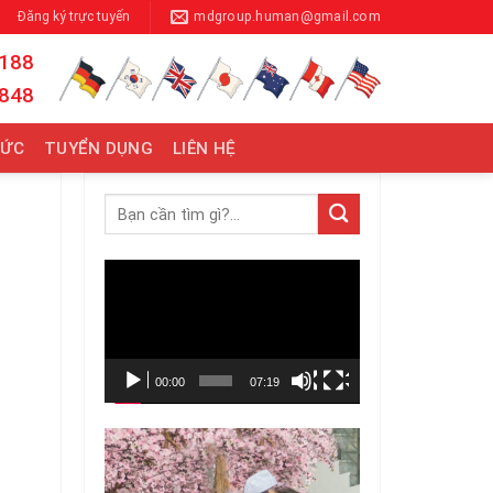
Đăng ký trực tuyến
mdgroup.human@gmail.com
 188
 848
TỨC
TUYỂN DỤNG
LIÊN HỆ
Trình
chơi
Video
00:00
07:19