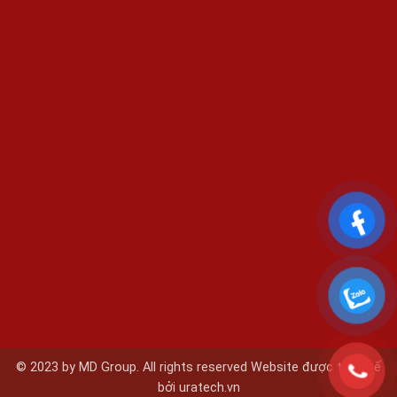
© 2023 by MD Group. All rights reserved Website được thiết kế
bởi
uratech.vn