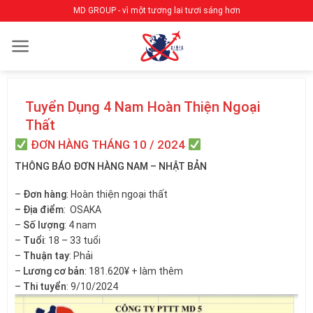
Bỏ
MD GROUP - vì một tương lai tươi sáng hơn
qua
nội
dung
Tuyển Dụng 4 Nam Hoàn Thiện Ngoại
Thất
ĐƠN HÀNG THÁNG 10 / 2024
THÔNG BÁO ĐƠN HÀNG NAM – NHẬT BẢN
–
Đơn hàng
: Hoàn thiện ngoại thất
– Địa điểm
: OSAKA
–
Số lượng
: 4 nam
–
Tuổi
: 18 – 33 tuổi
–
Thuận tay
: Phải
–
Lương cơ bản
: 181.620¥ + làm thêm
–
Thi tuyển
: 9/10/2024