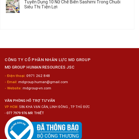
Tuyển Dụng 10 Nữ Chế Biến Sashimi Trong Chuỗi
Nhật
20
luận
Siêu Thị Tiện Lợi
2024
Nữ
ở
–
Chế
Tuyển
Không
Đồng
Biến
Dụng
có
Nai
Thủy
16
bình
Sản
Nam
luận
Gia
ở
Công
Tuyển
Kim
Dụng
Loại
10
Nữ
Chế
CÔNG TY CỔ PHẦN NHÂN LỰC MD GROUP
Biến
MD GROUP HUMAN RESOURCES JSC
Sashimi
Trong
- Điện thoại:
0971 262 848
Chuỗi
- Email:
mdgroup.human@gmail.com
Siêu
Thị
- Website:
mdgroup-vn.com
Tiện
Lợi
VĂN PHÒNG HỖ TRỢ TƯ VẤN
VP HCM:
586 KHA VẠN CÂN, LINH ĐÔNG , TP THỦ ĐỨC
-
077 7979 976 MR THIẾT