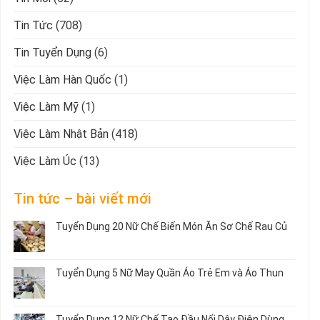
Tin Tức
(708)
Tin Tuyển Dụng
(6)
Việc Làm Hàn Quốc
(1)
Việc Làm Mỹ
(1)
Việc Làm Nhật Bản
(418)
Việc Làm Úc
(13)
Tin tức – bài viết mới
Tuyển Dụng 20 Nữ Chế Biến Món Ăn Sơ Chế Rau Củ
Không
có
bình
Tuyển Dụng 5 Nữ May Quần Áo Trẻ Em và Áo Thun
luận
ở
Không
Tuyển
có
Dụng
bình
Tuyển Dụng 12 Nữ Chế Tạo Đầu Nối Dây Điện Dùng