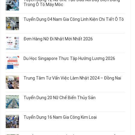
20
luận
Trong Ô Tô Máy Móc
Nữ
ở
Chế
Tuyển
Không
Biến
Dụng
có
Tuyển Dụng 04 Nam Gia Công Linh Kiện Chi Tiết Ô Tô
Món
5
bình
Ăn
Nữ
luận
Không
Sơ
May
ở
có
Chế
Quần
Tuyển
bình
Rau
Đơn Hàng Nữ Đi Nhật Mới Nhất 2026
Áo
Dụng
luận
Củ
Trẻ
12
ở
Không
Em
Nữ
Tuyển
có
và
Chế
Dụng
bình
Áo
Du Học Singapore Thực Tập Hưởng Lương 2026
Tạo
04
luận
Thun
Đầu
Nam
ở
Không
Nối
Gia
Đơn
có
Dây
Công
Hàng
bình
Điện
Trung Tâm Tư Vấn Việc Làm Nhật 2024 – Đồng Nai
Linh
Nữ
luận
Dùng
Kiện
Đi
ở
Không
Trong
Chi
Nhật
Du
có
Ô
Tiết
Mới
Học
bình
Tô
Ô
Tuyển Dụng 20 Nữ Chế Biến Thủy Sản
Nhất
Singapore
luận
Máy
Tô
2026
Thực
ở
Không
Móc
Tập
Trung
có
Hưởng
Tâm
bình
Tuyển Dụng 16 Nam Gia Công Kim Loại
Lương
Tư
luận
2026
Vấn
ở
Không
Việc
Tuyển
có
Làm
Dụng
bình