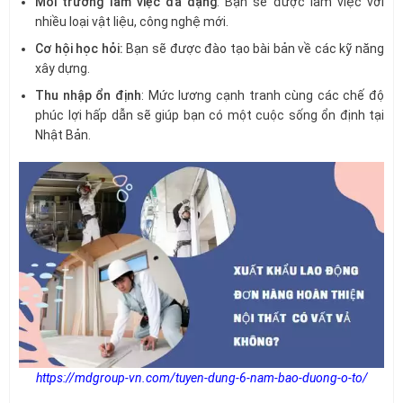
Môi trường làm việc đa dạng
: Bạn sẽ được làm việc với
nhiều loại vật liệu, công nghệ mới.
Cơ hội học hỏi:
Bạn sẽ được đào tạo bài bản về các kỹ năng
xây dựng.
Thu nhập ổn định
: Mức lương cạnh tranh cùng các chế độ
phúc lợi hấp dẫn sẽ giúp bạn có một cuộc sống ổn định tại
Nhật Bản.
https://mdgroup-vn.com/tuyen-dung-6-nam-bao-duong-o-to/