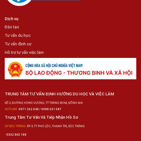
Dịch vụ
Đào tạo
Tư vấn du học
Tư vấn định cư
Hỗ trợ tư vấn việc làm
TRUNG TÂM TƯ VẤN ĐỊNH HƯỚNG DU HỌC VÀ VIỆC LÀM
SỐ 2, ĐƯỜNG HÙNG VƯƠNG, TT TRẢNG BOM, ĐỒNG NAI
HOTLINE:
0971 262 848 / 0988 631 587
Trung Tâm Tư Vấn Và Tiếp Nhận Hồ Sơ
VP SÓC TRĂNG:
ẤP 3, TT PHÚ LỘC, THẠNH TRỊ, SÓC TRĂNG
-
0332 865 188