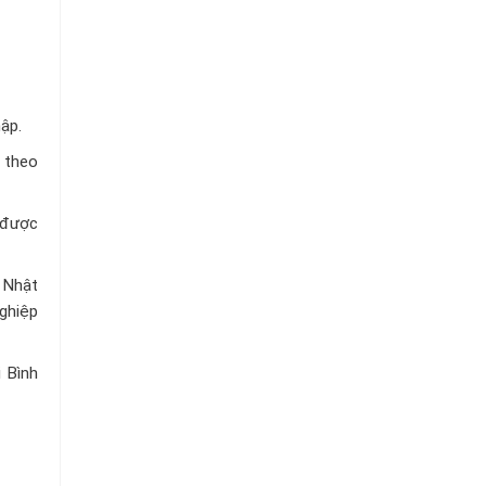
ập.
 theo
ẽ được
a Nhật
ghiệp
i Bình