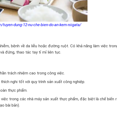
/tuyen-dung-12-nu-che-bien-do-an-kem-niigata/
hiễm, bệnh về da liễu hoặc đường ruột. Có khả năng làm việc tron
à đứng, thao tác tay tỉ mỉ liên tục.
 thần trách nhiệm cao trong công việc.
hích nghi tốt với quy trình sản xuất công nghiệp.
 toàn thực phẩm.
 việc trong các nhà máy sản xuất thực phẩm, đặc biệt là chế biến 
ạo bài bản).