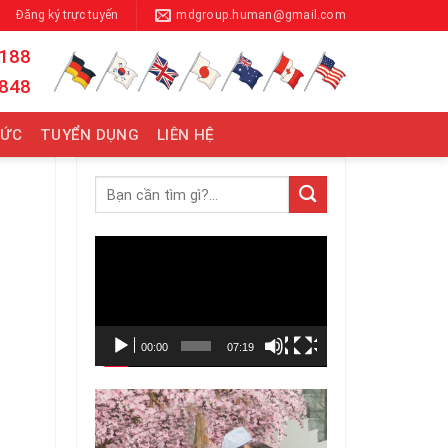
Đăng ký trực tuyến
mdgroup.human@gmail.com
 188
 848
TỨC
TUYỂN DỤNG
LIÊN HỆ
Trình
chơi
Video
00:00
07:19