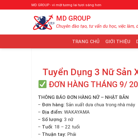
Bỏ
MD GROUP - vì một tương lai tươi sáng hơn
qua
MD GROUP
nội
dung
Chuyên đào tạo, tư vấn du học, việc làm, 
TRANG CHỦ
GIỚI THIỆU
Tuyển Dụng 3 Nữ Sản 
ĐƠN HÀNG THÁNG 9/ 2
THÔNG BÁO ĐƠN HÀNG NỮ – NHẬT BẢN
–
Đơn hàng:
Sản xuất dưa chua trong nhà máy
–
Địa điểm
: WAKAYAMA
–
Số lượng
: 3 nữ
–
Tuổi
: 18 – 22 tuổi
–
Thuận tay:
Phải