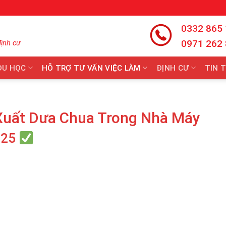
0332 865
0971 262
định cư
DU HỌC
HỖ TRỢ TƯ VẤN VIỆC LÀM
ĐỊNH CƯ
TIN 
Xuất Dưa Chua Trong Nhà Máy
025