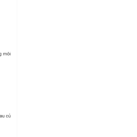
Chuỗi
Siêu
Thị
Tiện
Lợi
g môi
rau củ