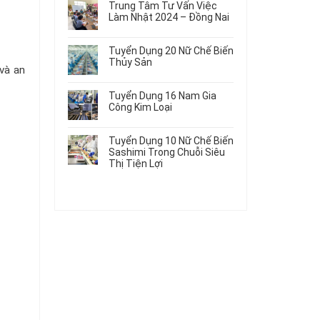
Gia
Điện
Trung Tâm Tư Vấn Việc
Hàng
bình
Công
Dùng
Làm Nhật 2024 – Đồng Nai
Nữ
luận
Linh
Trong
ở
Không
Đi
Kiện
Ô
Du
có
Nhật
Chi
Tuyển Dụng 20 Nữ Chế Biến
Tô
Học
bình
Mới
Tiết
Thủy Sản
Máy
Singapore
luận
Nhất
và an
Ô
Móc
ở
Không
Thực
2026
Tô
Trung
có
Tập
Tuyển Dụng 16 Nam Gia
Tâm
bình
Hưởng
Công Kim Loại
Tư
luận
Lương
ở
Không
Vấn
2026
Tuyển
có
Việc
Tuyển Dụng 10 Nữ Chế Biến
Dụng
bình
Làm
Sashimi Trong Chuỗi Siêu
20
luận
Nhật
Thị Tiện Lợi
ở
Nữ
2024
Tuyển
Không
Chế
–
Dụng
có
Biến
Đồng
16
bình
Thủy
Nai
Nam
luận
Sản
ở
Gia
Tuyển
Công
Dụng
Kim
10
Loại
Nữ
Chế
Biến
Sashimi
Trong