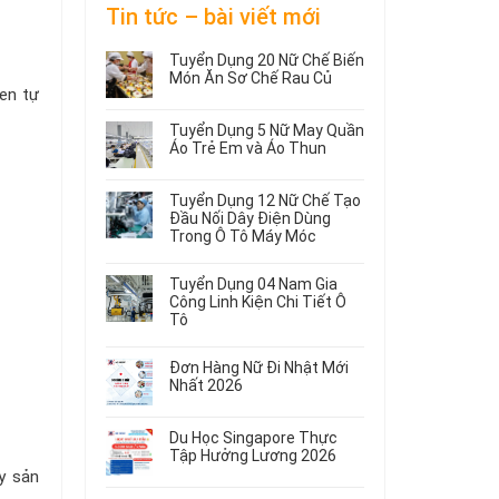
Tin tức – bài viết mới
Tuyển Dụng 20 Nữ Chế Biến
Món Ăn Sơ Chế Rau Củ
men tự
Không
có
Tuyển Dụng 5 Nữ May Quần
bình
Áo Trẻ Em và Áo Thun
luận
ở
Không
Tuyển
có
Tuyển Dụng 12 Nữ Chế Tạo
Dụng
bình
Đầu Nối Dây Điện Dùng
20
luận
Trong Ô Tô Máy Móc
ở
Nữ
Tuyển
Không
Chế
Dụng
có
Biến
Tuyển Dụng 04 Nam Gia
5
bình
Món
Công Linh Kiện Chi Tiết Ô
Nữ
luận
Ăn
Tô
ở
May
Sơ
Không
Tuyển
Quần
Chế
có
Dụng
Áo
Rau
Đơn Hàng Nữ Đi Nhật Mới
bình
12
Trẻ
Củ
Nhất 2026
luận
Nữ
Em
Không
ở
Chế
và
có
Tuyển
Tạo
Áo
Du Học Singapore Thực
bình
Dụng
Đầu
Thun
Tập Hưởng Lương 2026
luận
04
Nối
y sản
ở
Không
Nam
Dây
Đơn
có