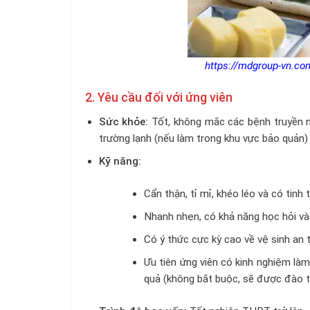
https://mdgroup-vn.com
2. Yêu cầu đối với ứng viên
Sức khỏe:
Tốt, không mắc các bệnh truyền n
trường lạnh (nếu làm trong khu vực bảo quản) v
Kỹ năng:
Cẩn thận, tỉ mỉ, khéo léo và có tinh
Nhanh nhẹn, có khả năng học hỏi và t
Có ý thức cực kỳ cao về vệ sinh an
Ưu tiên ứng viên có kinh nghiệm làm
quả (không bắt buộc, sẽ được đào t