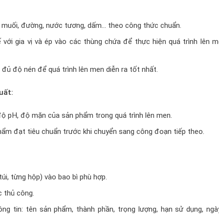
vị, muối, đường, nước tương, dấm… theo công thức chuẩn.
 với gia vị và ép vào các thùng chứa để thực hiện quá trình lên 
ủ độ nén để quá trình lên men diễn ra tốt nhất.
uất:
độ pH, độ mặn của sản phẩm trong quá trình lên men.
ẩm đạt tiêu chuẩn trước khi chuyển sang công đoạn tiếp theo.
i, từng hộp) vào bao bì phù hợp.
 thủ công.
g tin: tên sản phẩm, thành phần, trọng lượng, hạn sử dụng, ngà