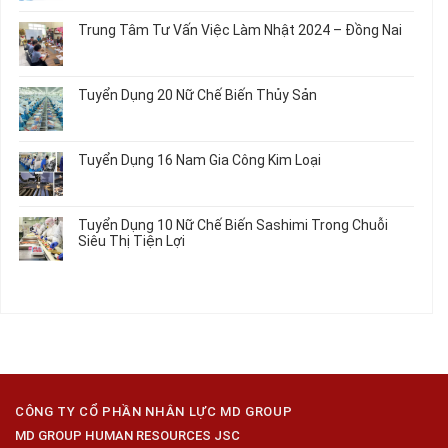
Đơn
có
Dây
Công
Hàng
bình
Điện
Trung Tâm Tư Vấn Việc Làm Nhật 2024 – Đồng Nai
Linh
Nữ
luận
Dùng
Kiện
Đi
ở
Không
Trong
Chi
Nhật
Du
có
Ô
Tiết
Mới
Học
bình
Tô
Ô
Tuyển Dụng 20 Nữ Chế Biến Thủy Sản
Nhất
Singapore
luận
Máy
Tô
2026
Thực
ở
Không
Móc
Tập
Trung
có
Hưởng
Tâm
bình
Tuyển Dụng 16 Nam Gia Công Kim Loại
Lương
Tư
luận
2026
Vấn
ở
Không
Việc
Tuyển
có
Làm
Dụng
bình
Tuyển Dụng 10 Nữ Chế Biến Sashimi Trong Chuỗi
Nhật
20
luận
Siêu Thị Tiện Lợi
2024
Nữ
ở
–
Chế
Tuyển
Không
Đồng
Biến
Dụng
có
Nai
Thủy
16
bình
Sản
Nam
luận
Gia
ở
Công
Tuyển
Kim
Dụng
Loại
10
Nữ
Chế
CÔNG TY CỔ PHẦN NHÂN LỰC MD GROUP
Biến
MD GROUP HUMAN RESOURCES JSC
Sashimi