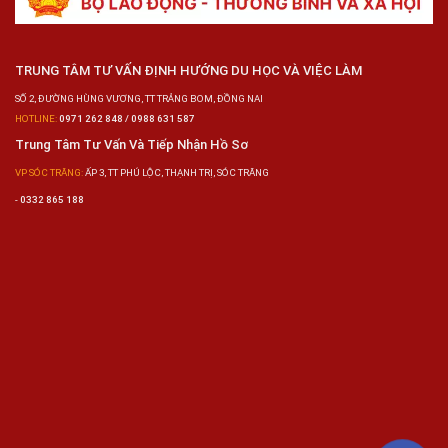
TRUNG TÂM TƯ VẤN ĐỊNH HƯỚNG DU HỌC VÀ VIỆC LÀM
SỐ 2, ĐƯỜNG HÙNG VƯƠNG, TT TRẢNG BOM, ĐỒNG NAI
HOTLINE:
0971 262 848 / 0988 631 587
Trung Tâm Tư Vấn Và Tiếp Nhận Hồ Sơ
VP SÓC TRĂNG:
ẤP 3, TT PHÚ LỘC, THẠNH TRỊ, SÓC TRĂNG
-
0332 865 188