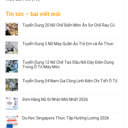
Tin tức – bài viết mới
Tuyển Dụng 20 Nữ Chế Biến Món Ăn Sơ Chế Rau Củ
Không
có
bình
Tuyển Dụng 5 Nữ May Quần Áo Trẻ Em và Áo Thun
luận
ở
Không
Tuyển
có
Dụng
bình
Tuyển Dụng 12 Nữ Chế Tạo Đầu Nối Dây Điện Dùng
20
luận
Trong Ô Tô Máy Móc
Nữ
ở
Chế
Tuyển
Không
Biến
Dụng
có
Tuyển Dụng 04 Nam Gia Công Linh Kiện Chi Tiết Ô Tô
Món
5
bình
Ăn
Nữ
luận
Không
Sơ
May
ở
có
Chế
Quần
Tuyển
bình
Rau
Đơn Hàng Nữ Đi Nhật Mới Nhất 2026
Áo
Dụng
luận
Củ
Trẻ
12
ở
Không
Em
Nữ
Tuyển
có
và
Chế
Dụng
bình
Áo
Du Học Singapore Thực Tập Hưởng Lương 2026
Tạo
04
luận
Thun
Đầu
Nam
ở
Không
Nối
Gia