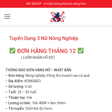
Bỏ
MD GROUP - vì một tương lai tươi sáng hơn
qua
nội
dung
Tuyển Dụng 3 Nữ Nông Nghiệp
ĐƠN HÀNG THÁNG 12
( LUÔN NHẬN HỒ SƠ )
THÔNG BÁO ĐƠN HÀNG NỮ – NHẬT BẢN
– Đơn hàng:
Nông nghiệp trồng thu hoạch rau củ quả
– Địa điểm:
KOKKAIDO
– Số lượng:
3 nữ
– Tuổi:
25 – 35 tuổi
– Thuận tay:
trái
– Lương cơ bản:
166.400¥ + làm thêm
– Thi tuyển:
Chốt khi đủ form