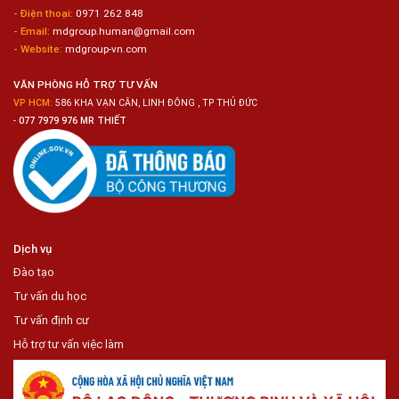
Trong
- Điện thoại:
0971 262 848
Chuỗi
- Email:
mdgroup.human@gmail.com
Siêu
Thị
- Website:
mdgroup-vn.com
Tiện
Lợi
VĂN PHÒNG HỖ TRỢ TƯ VẤN
VP HCM:
586 KHA VẠN CÂN, LINH ĐÔNG , TP THỦ ĐỨC
-
077 7979 976 MR THIẾT
Dịch vụ
Đào tạo
Tư vấn du học
Tư vấn định cư
Hỗ trợ tư vấn việc làm