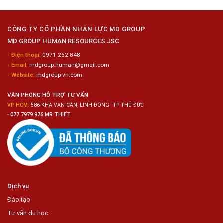
Kim
Dụng
Loại
10
Nữ
Chế
CÔNG TY CỔ PHẦN NHÂN LỰC MD GROUP
Biến
MD GROUP HUMAN RESOURCES JSC
Sashimi
Trong
- Điện thoại:
0971 262 848
Chuỗi
- Email:
mdgroup.human@gmail.com
Siêu
Thị
- Website:
mdgroup-vn.com
Tiện
Lợi
VĂN PHÒNG HỖ TRỢ TƯ VẤN
VP HCM:
586 KHA VẠN CÂN, LINH ĐÔNG , TP THỦ ĐỨC
-
077 7979 976 MR THIẾT
Dịch vụ
Đào tạo
Tư vấn du học