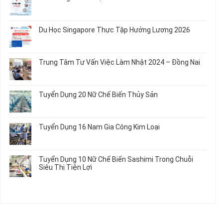
Củ
Trẻ
12
ở
Không
Em
Nữ
Tuyển
có
và
Chế
Dụng
bình
Áo
Du Học Singapore Thực Tập Hưởng Lương 2026
Tạo
04
luận
Thun
Đầu
Nam
ở
Không
Nối
Gia
Đơn
có
Dây
Công
Hàng
bình
Điện
Trung Tâm Tư Vấn Việc Làm Nhật 2024 – Đồng Nai
Linh
Nữ
luận
Dùng
Kiện
Đi
ở
Không
Trong
Chi
Nhật
Du
có
Ô
Tiết
Mới
Học
bình
Tô
Ô
Tuyển Dụng 20 Nữ Chế Biến Thủy Sản
Nhất
Singapore
luận
Máy
Tô
2026
Thực
ở
Không
Móc
Tập
Trung
có
Hưởng
Tâm
bình
Tuyển Dụng 16 Nam Gia Công Kim Loại
Lương
Tư
luận
2026
Vấn
ở
Không
Việc
Tuyển
có
Làm
Dụng
bình
Tuyển Dụng 10 Nữ Chế Biến Sashimi Trong Chuỗi
Nhật
20
luận
Siêu Thị Tiện Lợi
2024
Nữ
ở
–
Chế
Tuyển
Không
Đồng
Biến
Dụng
có
Nai
Thủy
16
bình
Sản
Nam
luận
Gia
ở
Công
Tuyển