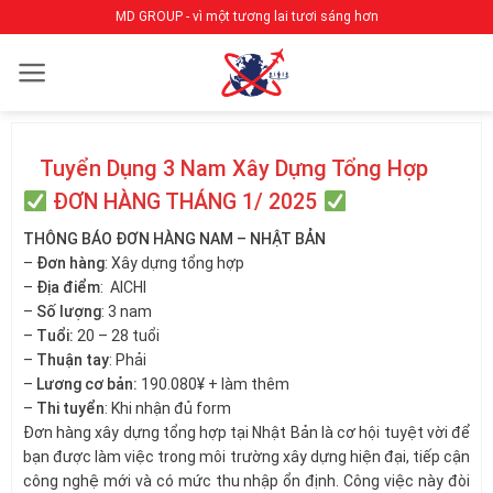
Bỏ
MD GROUP - vì một tương lai tươi sáng hơn
qua
nội
dung
Tuyển Dụng 3 Nam Xây Dựng Tổng Hợp
ĐƠN HÀNG THÁNG 1/ 2025
THÔNG BÁO ĐƠN HÀNG NAM – NHẬT BẢN
–
Đơn hàng
: Xây dựng tổng hợp
–
Địa điểm
: AICHI
–
Số lượng
: 3 nam
–
Tuổi:
20 – 28 tuổi
–
Thuận tay
: Phải
–
Lương cơ bản:
190.080¥ + làm thêm
–
Thi tuyển
: Khi nhận đủ form
Đơn hàng xây dựng tổng hợp tại Nhật Bản là cơ hội tuyệt vời để
bạn được làm việc trong môi trường xây dựng hiện đại, tiếp cận
công nghệ mới và có mức thu nhập ổn định. Công việc này đòi