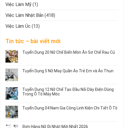
Việc Làm Mỹ
(1)
Việc Làm Nhật Bản
(418)
Việc Làm Úc
(13)
Tin tức – bài viết mới
Tuyển Dụng 20 Nữ Chế Biến Món Ăn Sơ Chế Rau Củ
Không
có
bình
Tuyển Dụng 5 Nữ May Quần Áo Trẻ Em và Áo Thun
luận
ở
Không
Tuyển
có
Dụng
bình
Tuyển Dụng 12 Nữ Chế Tạo Đầu Nối Dây Điện Dùng
20
luận
Trong Ô Tô Máy Móc
Nữ
ở
Chế
Tuyển
Không
Biến
Dụng
có
Tuyển Dụng 04 Nam Gia Công Linh Kiện Chi Tiết Ô Tô
Món
5
bình
Ăn
Nữ
luận
Không
Sơ
May
ở
có
Chế
Quần
Tuyển
bình
Rau
Đơn Hàng Nữ Đi Nhật Mới Nhất 2026
Áo
Dụng
luận