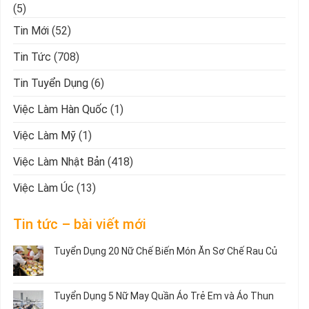
(5)
Tin Mới
(52)
Tin Tức
(708)
Tin Tuyển Dụng
(6)
Việc Làm Hàn Quốc
(1)
Việc Làm Mỹ
(1)
Việc Làm Nhật Bản
(418)
Việc Làm Úc
(13)
Tin tức – bài viết mới
Tuyển Dụng 20 Nữ Chế Biến Món Ăn Sơ Chế Rau Củ
Không
có
bình
Tuyển Dụng 5 Nữ May Quần Áo Trẻ Em và Áo Thun
luận
ở