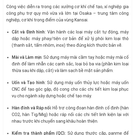
Công việc diễn ra trong các xưởng cơ khí chế tạo, xí nghiệp gia
công phụ trợ quy mô vừa và lớn tại Osaka – trung tâm công
nghiệp, cơ khí trọng điểm của vùng Kansai.
Cắt và Định hình:
Vận hành các loại máy cắt tự động, máy
dập hoặc máy phay/tiện cơ bản để xử lý phôi kim loại thô
(thanh sắt, tấm nhôm, inox) theo đúng kích thước bản vẽ.
Mài và Làm mịn
: Sử dụng máy mài cầm tay hoặc máy mài cố
định để làm nhẵn các cạnh sắc, loại bỏ ba via (phần kim loại
thừa sau khi dập, cắt) và làm sạch bề mặt sản phẩm.
Uốn và Tạo hình:
Sử dụng máy uốn thủy lực hoặc máy uốn
CNC để tạo góc gập, độ cong cho các chi tiết kim loại phục
vụ cho ngành xây dựng hoặc chế tạo máy.
Hàn đính và Ráp nối
: Hỗ trợ công đoạn hàn đính cố định (hàn
CO2, hàn Tig/Mig) hoặc ráp nối các chi tiết linh kiện lại với
nhau trước khi chuyển sang khâu hoàn thiện.
Kiểm tra thành phẩm (QC):
Sử dụng thước cặp, panme để