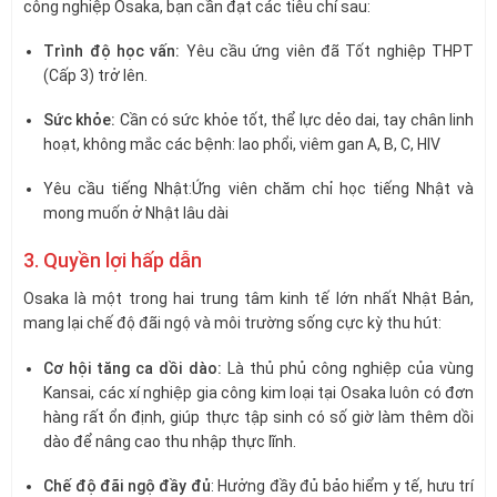
công nghiệp Osaka, bạn cần đạt các tiêu chí sau:
Trình độ học vấn:
Yêu cầu ứng viên đã Tốt nghiệp THPT
(Cấp 3) trở lên.
Sức khỏe:
Cần có sức khỏe tốt, thể lực dẻo dai, tay chân linh
hoạt, không mắc các bệnh: lao phổi, viêm gan A, B, C, HIV
Yêu cầu tiếng Nhật:Ứng viên chăm chỉ học tiếng Nhật và
mong muốn ở Nhật lâu dài
3. Quyền lợi hấp dẫn
Osaka là một trong hai trung tâm kinh tế lớn nhất Nhật Bản,
mang lại chế độ đãi ngộ và môi trường sống cực kỳ thu hút:
Cơ hội tăng ca dồi dào:
Là thủ phủ công nghiệp của vùng
Kansai, các xí nghiệp gia công kim loại tại Osaka luôn có đơn
hàng rất ổn định, giúp thực tập sinh có số giờ làm thêm dồi
dào để nâng cao thu nhập thực lĩnh.
Chế độ đãi ngộ đầy đủ
: Hưởng đầy đủ bảo hiểm y tế, hưu trí