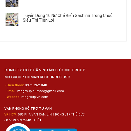
2026
Vấn
ở
Không
Việc
Tuyển
có
Làm
Dụng
bình
Tuyển Dụng 10 Nữ Chế Biến Sashimi Trong Chuỗi
Nhật
20
luận
Siêu Thị Tiện Lợi
2024
Nữ
ở
–
Chế
Tuyển
Không
Đồng
Biến
Dụng
có
Nai
Thủy
16
bình
Sản
Nam
luận
Gia
ở
Công
Tuyển
Kim
Dụng
Loại
10
Nữ
Chế
CÔNG TY CỔ PHẦN NHÂN LỰC MD GROUP
Biến
MD GROUP HUMAN RESOURCES JSC
Sashimi
Trong
- Điện thoại:
0971 262 848
Chuỗi
- Email:
mdgroup.human@gmail.com
Siêu
Thị
- Website:
mdgroup-vn.com
Tiện
Lợi
VĂN PHÒNG HỖ TRỢ TƯ VẤN
VP HCM:
586 KHA VẠN CÂN, LINH ĐÔNG , TP THỦ ĐỨC
-
077 7979 976 MR THIẾT