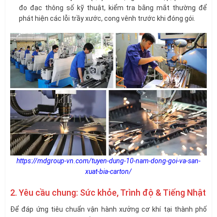
đo đạc thông số kỹ thuật, kiểm tra bằng mắt thường để
phát hiện các lỗi trầy xước, cong vênh trước khi đóng gói.
https://mdgroup-vn.com/tuyen-dung-10-nam-dong-goi-va-san-
xuat-bia-carton/
2. Yêu cầu chung: Sức khỏe, Trình độ & Tiếng Nhật
Để đáp ứng tiêu chuẩn vận hành xưởng cơ khí tại thành phố