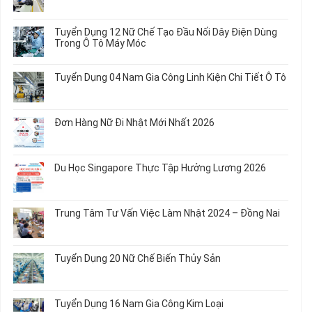
Không
Tuyển
có
Dụng
bình
Tuyển Dụng 12 Nữ Chế Tạo Đầu Nối Dây Điện Dùng
20
luận
Trong Ô Tô Máy Móc
Nữ
ở
Chế
Tuyển
Không
Biến
Dụng
có
Tuyển Dụng 04 Nam Gia Công Linh Kiện Chi Tiết Ô Tô
Món
5
bình
Ăn
Nữ
luận
Không
Sơ
May
ở
có
Chế
Quần
Tuyển
bình
Rau
Đơn Hàng Nữ Đi Nhật Mới Nhất 2026
Áo
Dụng
luận
Củ
Trẻ
12
ở
Không
Em
Nữ
Tuyển
có
và
Chế
Dụng
bình
Áo
Du Học Singapore Thực Tập Hưởng Lương 2026
Tạo
04
luận
Thun
Đầu
Nam
ở
Không
Nối
Gia
Đơn
có
Dây
Công
Hàng
bình
Điện
Trung Tâm Tư Vấn Việc Làm Nhật 2024 – Đồng Nai
Linh
Nữ
luận
Dùng
Kiện
Đi
ở
Không
Trong
Chi
Nhật
Du
có
Ô
Tiết
Mới
Học
bình
Tô
Ô
Tuyển Dụng 20 Nữ Chế Biến Thủy Sản
Nhất
Singapore
luận
Máy
Tô
2026
Thực
ở
Không
Móc
Tập
Trung
có
Hưởng
Tâm
bình
Tuyển Dụng 16 Nam Gia Công Kim Loại
Lương
Tư
luận