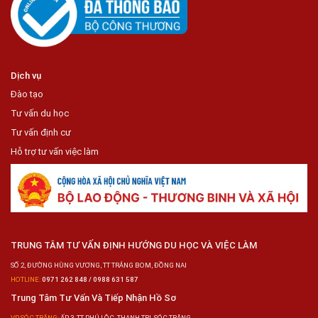
Dịch vụ
Đào tạo
Tư vấn du học
Tư vấn định cư
Hỗ trợ tư vấn việc làm
TRUNG TÂM TƯ VẤN ĐỊNH HƯỚNG DU HỌC VÀ VIỆC LÀM
SỐ 2, ĐƯỜNG HÙNG VƯƠNG, TT TRẢNG BOM, ĐỒNG NAI
HOTLINE:
0971 262 848 / 0988 631 587
Trung Tâm Tư Vấn Và Tiếp Nhận Hồ Sơ
VP SÓC TRĂNG:
ẤP 3, TT PHÚ LỘC, THẠNH TRỊ, SÓC TRĂNG