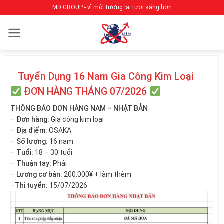
Bỏ
MD GROUP - vì một tương lai tươi sáng hơn
qua
nội
dung
Tuyển Dụng 16 Nam Gia Công Kim Loại
ĐƠN HÀNG THÁNG 07/2026
THÔNG BÁO ĐƠN HÀNG NAM – NHẬT BẢN
–
Đơn hàng:
Gia công kim loại
–
Địa điểm:
OSAKA
–
Số lượng:
16 nam
–
Tuổi:
18 – 30 tuổi
–
Thuận tay:
Phải
–
Lương cơ bản:
200.000¥ + làm thêm
–
Thi tuyển:
15/07/2026