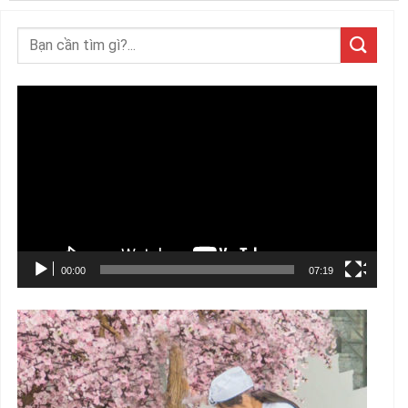
Trình
chơi
Video
00:00
07:19