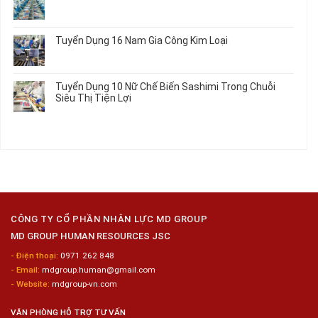
Máy
Tô
2026
Thực
ở
Không
Móc
Tập
Trung
có
Hưởng
Tâm
bình
Tuyển Dụng 16 Nam Gia Công Kim Loại
Lương
Tư
luận
2026
Vấn
ở
Không
Việc
Tuyển
có
Làm
Dụng
bình
Tuyển Dụng 10 Nữ Chế Biến Sashimi Trong Chuỗi
Nhật
20
luận
Siêu Thị Tiện Lợi
2024
Nữ
ở
–
Chế
Tuyển
Không
Đồng
Biến
Dụng
có
Nai
Thủy
16
bình
Sản
Nam
luận
Gia
ở
Công
Tuyển
Kim
Dụng
Loại
10
Nữ
Chế
CÔNG TY CỔ PHẦN NHÂN LỰC MD GROUP
Biến
MD GROUP HUMAN RESOURCES JSC
Sashimi
Trong
- Điện thoại:
0971 262 848
Chuỗi
- Email:
mdgroup.human@gmail.com
Siêu
Thị
- Website:
mdgroup-vn.com
Tiện
Lợi
VĂN PHÒNG HỖ TRỢ TƯ VẤN