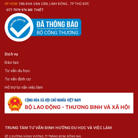
VP HCM:
586 KHA VẠN CÂN, LINH ĐÔNG , TP THỦ ĐỨC
-
077 7979 976 MR THIẾT
Dịch vụ
Đào tạo
Tư vấn du học
Tư vấn định cư
Hỗ trợ tư vấn việc làm
TRUNG TÂM TƯ VẤN ĐỊNH HƯỚNG DU HỌC VÀ VIỆC LÀM
SỐ 2, ĐƯỜNG HÙNG VƯƠNG, TT TRẢNG BOM, ĐỒNG NAI