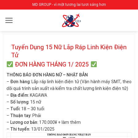
Bỏ
MD GROUP - vì một tương lai tươi sáng hơn
qua
nội
dung
Tuyển Dụng 15 Nữ Lắp Ráp Linh Kiện Điện
Tử
ĐƠN HÀNG THÁNG 1/ 2025
THÔNG BÁO ĐƠN HÀNG NỮ – NHẬT BẢN
–
Đơn hàng
: Lắp ráp linh kiện điện tử (Vận hành máy SMT, theo
dõi quá trình sản xuất và kiểm tra chất lượng linh kiện điện tử)
–
Địa điểm
: KAGAWA
–
Số lượng
: 15 nữ
–
Tuổi
: 18 – 30 tuổi
–
Thuận tay
: Phải
–
Lương cơ bản
: 170.000¥ + làm thêm
–
Thi tuyển
: 13/01/2025