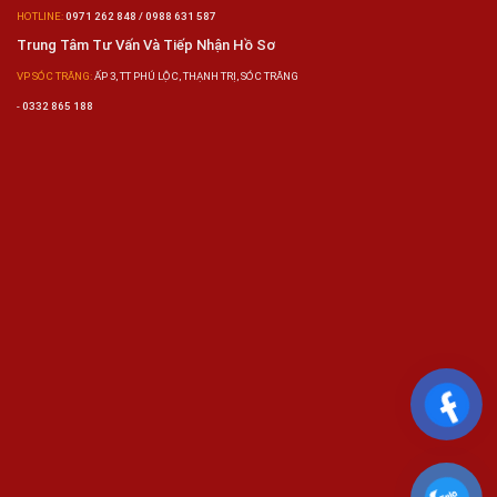
HOTLINE:
0971 262 848 / 0988 631 587
Trung Tâm Tư Vấn Và Tiếp Nhận Hồ Sơ
VP SÓC TRĂNG:
ẤP 3, TT PHÚ LỘC, THẠNH TRỊ, SÓC TRĂNG
-
0332 865 188