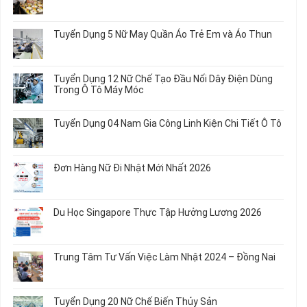
Không
có
bình
Tuyển Dụng 5 Nữ May Quần Áo Trẻ Em và Áo Thun
luận
ở
Không
Tuyển
có
Dụng
bình
Tuyển Dụng 12 Nữ Chế Tạo Đầu Nối Dây Điện Dùng
20
luận
Trong Ô Tô Máy Móc
Nữ
ở
Chế
Tuyển
Không
Biến
Dụng
có
Tuyển Dụng 04 Nam Gia Công Linh Kiện Chi Tiết Ô Tô
Món
5
bình
Ăn
Nữ
luận
Không
Sơ
May
ở
có
Chế
Quần
Tuyển
bình
Rau
Đơn Hàng Nữ Đi Nhật Mới Nhất 2026
Áo
Dụng
luận
Củ
Trẻ
12
ở
Không
Em
Nữ
Tuyển
có
và
Chế
Dụng
bình
Áo
Du Học Singapore Thực Tập Hưởng Lương 2026
Tạo
04
luận
Thun
Đầu
Nam
ở
Không
Nối
Gia
Đơn
có
Dây
Công
Hàng
bình
Điện
Trung Tâm Tư Vấn Việc Làm Nhật 2024 – Đồng Nai
Linh
Nữ
luận
Dùng
Kiện
Đi
ở
Không
Trong
Chi
Nhật
Du
có
Ô
Tiết
Mới
Học
bình
Tô
Ô
Tuyển Dụng 20 Nữ Chế Biến Thủy Sản
Nhất
Singapore
luận