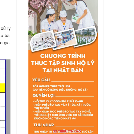
 xử lý
o bãi
o giai