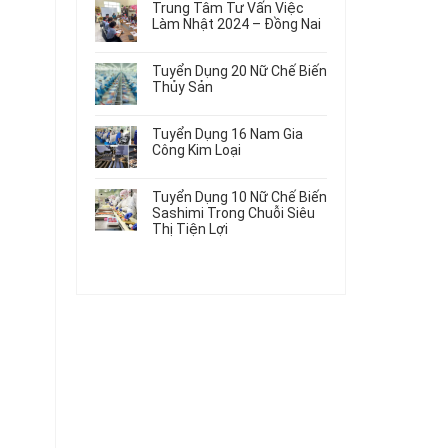
Gia
Điện
Trung Tâm Tư Vấn Việc
Hàng
bình
Công
Dùng
Làm Nhật 2024 – Đồng Nai
Nữ
luận
Linh
Trong
ở
Không
Đi
Kiện
Ô
Du
có
Nhật
Chi
Tuyển Dụng 20 Nữ Chế Biến
Tô
Học
bình
Mới
Tiết
Thủy Sản
Máy
Singapore
luận
Nhất
Ô
Móc
ở
Không
Thực
2026
Tô
Trung
có
Tập
Tuyển Dụng 16 Nam Gia
Tâm
bình
Hưởng
Công Kim Loại
Tư
luận
Lương
ở
Không
Vấn
2026
Tuyển
có
Việc
Tuyển Dụng 10 Nữ Chế Biến
Dụng
bình
Làm
Sashimi Trong Chuỗi Siêu
20
luận
Nhật
Thị Tiện Lợi
ở
Nữ
2024
Tuyển
Không
Chế
–
Dụng
có
Biến
Đồng
16
bình
Thủy
Nai
Nam
luận
Sản
ở
Gia
Tuyển
Công
Dụng
Kim
10
Loại
Nữ
Chế
Biến
Sashimi
Trong