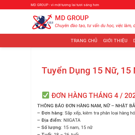
Bỏ
MD GROUP - vì một tương lai tươi sáng hơn
qua
MD GROUP
nội
dung
Chuyên đào tạo, tư vấn du học, việc làm, 
TRANG CHỦ
GIỚI THIỆU
Tuyển Dụng 15 Nữ, 15
ĐƠN HÀNG THÁNG 4 / 20
THÔNG BÁO ĐƠN HÀNG NAM, NỮ – NHẬT B
– Đơn hàng:
Sắp xếp, kiêm tra phân loại hàng h
– Địa điểm:
NIIGATA
– Số lượng:
15 nam, 15 nữ
– Tuổi:
18 – 26 tuổi