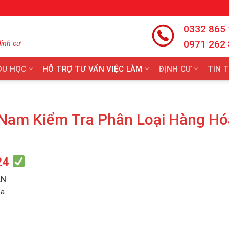
0332 865
0971 262
định cư
DU HỌC
HỖ TRỢ TƯ VẤN VIỆC LÀM
ĐỊNH CƯ
TIN 
 Nam Kiểm Tra Phân Loại Hàng Hó
24
ẢN
óa