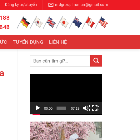
Đăng ký trực tuyến
mdgroup.human@gmail.com
 188
 848
TỨC
TUYỂN DỤNG
LIÊN HỆ
a
Trình
chơi
Video
00:00
07:19