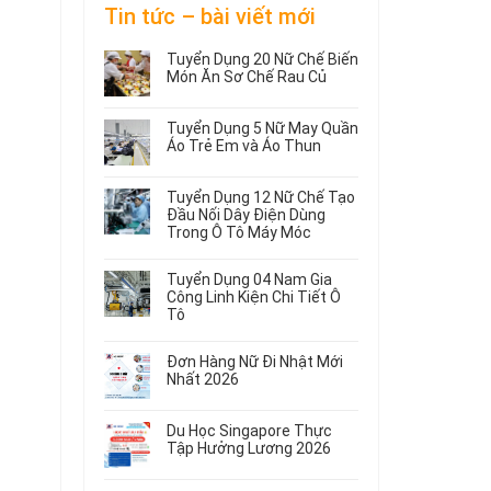
Tin tức – bài viết mới
Tuyển Dụng 20 Nữ Chế Biến
Món Ăn Sơ Chế Rau Củ
Không
có
Tuyển Dụng 5 Nữ May Quần
bình
Áo Trẻ Em và Áo Thun
luận
ở
Không
Tuyển
có
Tuyển Dụng 12 Nữ Chế Tạo
Dụng
bình
Đầu Nối Dây Điện Dùng
20
luận
Trong Ô Tô Máy Móc
ở
Nữ
Tuyển
Không
Chế
Dụng
có
Biến
Tuyển Dụng 04 Nam Gia
5
bình
Món
Công Linh Kiện Chi Tiết Ô
Nữ
luận
Ăn
Tô
ở
May
Sơ
Không
Tuyển
Quần
Chế
có
Dụng
Áo
Rau
Đơn Hàng Nữ Đi Nhật Mới
bình
12
Trẻ
Củ
Nhất 2026
luận
Nữ
Em
Không
ở
Chế
và
có
Tuyển
Tạo
Áo
Du Học Singapore Thực
bình
Dụng
Đầu
Thun
Tập Hưởng Lương 2026
luận
04
Nối
ở
Không
Nam
Dây
Đơn
có