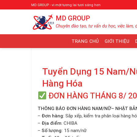
Bỏ
MD GROUP - vì một tương lai tươi sáng hơn
qua
MD GROUP
nội
dung
Chuyên đào tạo, tư vấn du học, việc làm, 
TRANG CHỦ
GIỚI THIỆU
Tuyển Dụng 15 Nam/Nữ
Hàng Hóa
ĐƠN HÀNG THÁNG 8/ 2
THÔNG BÁO ĐƠN HÀNG NAM/NỮ– NHẬT BẢ
–
Đơn hàng:
Sắp xếp, kiểm tra phân loại hàng h
–
Địa điểm
: CHIBA
–
Số lượng:
15 nam/nữ