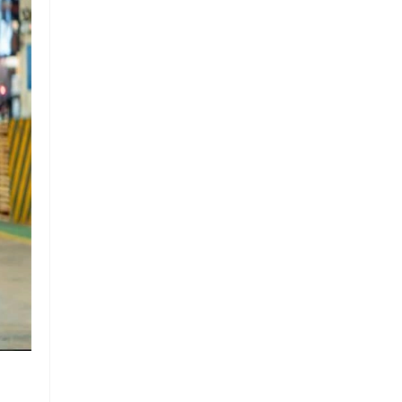
Chuỗi
Siêu
Thị
Tiện
Lợi