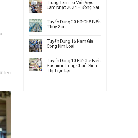
Gia
Điện
Trung Tâm Tư Vấn Việc
Hàng
bình
Công
Dùng
Làm Nhật 2024 – Đồng Nai
Nữ
luận
Linh
Trong
ở
Không
Đi
Kiện
Ô
Du
có
Nhật
Chi
Tuyển Dụng 20 Nữ Chế Biến
Tô
Học
bình
Mới
Tiết
Thủy Sản
Máy
Singapore
luận
Nhất
Ô
Móc
ở
Không
u.
Thực
2026
Tô
Trung
có
Tập
Tuyển Dụng 16 Nam Gia
Tâm
bình
Hưởng
Công Kim Loại
Tư
luận
Lương
ở
Không
Vấn
2026
Tuyển
có
Việc
Tuyển Dụng 10 Nữ Chế Biến
Dụng
bình
Làm
Sashimi Trong Chuỗi Siêu
20
luận
Nhật
Thị Tiện Lợi
ở
Nữ
ữ liệu
2024
Tuyển
Không
Chế
–
Dụng
có
Biến
Đồng
16
bình
Thủy
Nai
Nam
luận
Sản
ở
Gia
Tuyển
Công
Dụng
Kim
10
Loại
Nữ
Chế
Biến
Sashimi
Trong