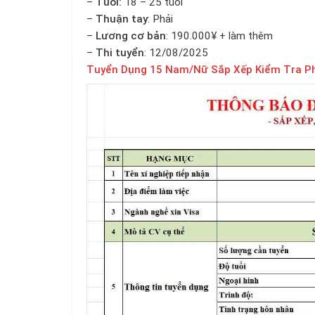
–
Tuổi:
18 – 25 tuổi
–
Thuận tay
: Phải
–
Lương cơ bản
: 190.000¥ + làm thêm
–
Thi tuyển
: 12/08/2025
Tuyển Dụng 15 Nam/Nữ Sắp Xếp Kiểm Tra P