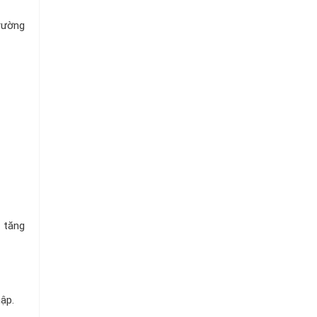
rường
 tăng
ập.