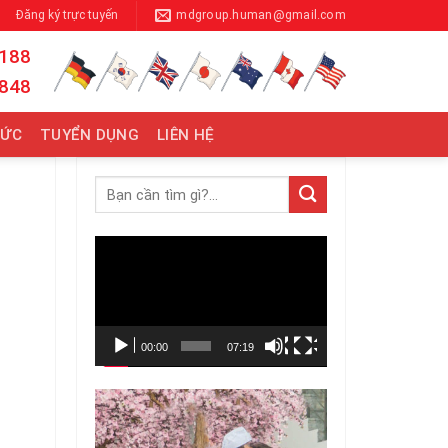
Đăng ký trực tuyến
mdgroup.human@gmail.com
 188
 848
TỨC
TUYỂN DỤNG
LIÊN HỆ
Trình
chơi
Video
00:00
07:19