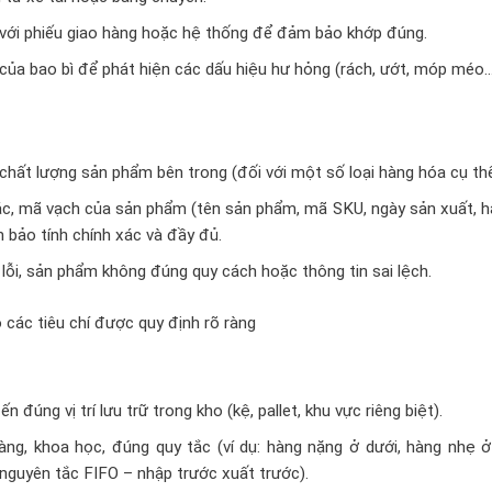
o với phiếu giao hàng hoặc hệ thống để đảm bảo khớp đúng.
 của bao bì để phát hiện các dấu hiệu hư hỏng (rách, ướt, móp méo…
chất lượng sản phẩm bên trong (đối với một số loại hàng hóa cụ thể
ác, mã vạch của sản phẩm (tên sản phẩm, mã SKU, ngày sản xuất, h
 bảo tính chính xác và đầy đủ.
lỗi, sản phẩm không đúng quy cách hoặc thông tin sai lệch.
 các tiêu chí được quy định rõ ràng
đúng vị trí lưu trữ trong kho (kệ, pallet, khu vực riêng biệt).
g, khoa học, đúng quy tắc (ví dụ: hàng nặng ở dưới, hàng nhẹ ở 
ủ nguyên tắc FIFO – nhập trước xuất trước).