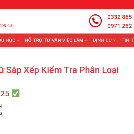
0332 865
0971 262
định cư
DU HỌC
HỖ TRỢ TƯ VẤN VIỆC LÀM
ĐỊNH CƯ
TIN 
 Sắp Xếp Kiểm Tra Phân Loại
025
N
óa