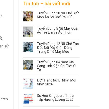
Tin tức – bài viết mới
Tuyển Dụng 20 Nữ Chế Biến
).
Món Ăn Sơ Chế Rau Củ
Không
có
Tuyển Dụng 5 Nữ May Quần
bình
Áo Trẻ Em và Áo Thun
luận
ở
Không
).
Tuyển
có
Tuyển Dụng 12 Nữ Chế Tạo
Dụng
bình
ạn sử
Đầu Nối Dây Điện Dùng
20
luận
Trong Ô Tô Máy Móc
ở
Nữ
Tuyển
Không
Chế
Dụng
có
Biến
Tuyển Dụng 04 Nam Gia
5
bình
Món
Công Linh Kiện Chi Tiết Ô
Nữ
luận
Ăn
Tô
ở
May
Sơ
Không
Tuyển
Quần
Chế
có
Dụng
Áo
Rau
Đơn Hàng Nữ Đi Nhật Mới
bình
12
Trẻ
Củ
Nhất 2026
luận
Nữ
Em
Không
ở
Chế
và
có
Tuyển
Tạo
Áo
Du Học Singapore Thực
bình
Dụng
trên;
Đầu
Thun
Tập Hưởng Lương 2026
luận
04
Nối
ở
Không
Nam
Dây
Đơn
có