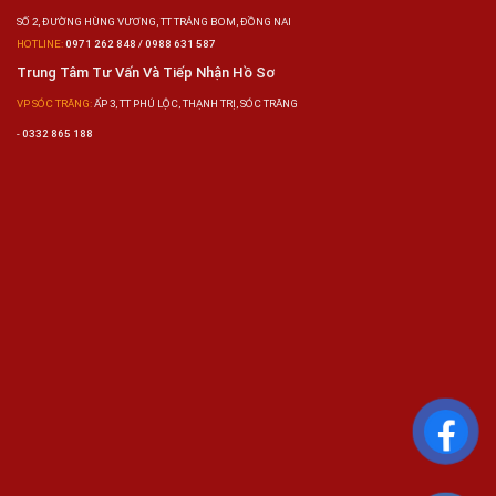
SỐ 2, ĐƯỜNG HÙNG VƯƠNG, TT TRẢNG BOM, ĐỒNG NAI
HOTLINE:
0971 262 848 / 0988 631 587
Trung Tâm Tư Vấn Và Tiếp Nhận Hồ Sơ
VP SÓC TRĂNG:
ẤP 3, TT PHÚ LỘC, THẠNH TRỊ, SÓC TRĂNG
-
0332 865 188