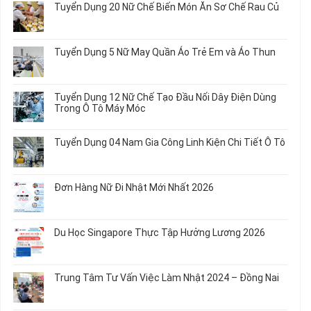
Tuyển Dụng 20 Nữ Chế Biến Món Ăn Sơ Chế Rau Củ
Không
có
bình
Tuyển Dụng 5 Nữ May Quần Áo Trẻ Em và Áo Thun
luận
ở
Không
Tuyển
có
Dụng
bình
Tuyển Dụng 12 Nữ Chế Tạo Đầu Nối Dây Điện Dùng
20
luận
Trong Ô Tô Máy Móc
Nữ
ở
Chế
Tuyển
Không
Biến
Dụng
có
Tuyển Dụng 04 Nam Gia Công Linh Kiện Chi Tiết Ô Tô
Món
5
bình
Ăn
Nữ
luận
Không
Sơ
May
ở
có
Chế
Quần
Tuyển
bình
Rau
Đơn Hàng Nữ Đi Nhật Mới Nhất 2026
Áo
Dụng
luận
Củ
Trẻ
12
ở
Không
Em
Nữ
Tuyển
có
và
Chế
Dụng
bình
Áo
Du Học Singapore Thực Tập Hưởng Lương 2026
Tạo
04
luận
Thun
Đầu
Nam
ở
Không
Nối
Gia
Đơn
có
Dây
Công
Hàng
bình
Điện
Trung Tâm Tư Vấn Việc Làm Nhật 2024 – Đồng Nai
Linh
Nữ
luận
Dùng
Kiện
Đi
ở
Không
Trong
Chi
Nhật
Du
có
Ô