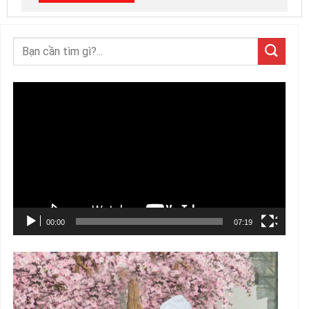
Trình
chơi
Video
00:00
07:19