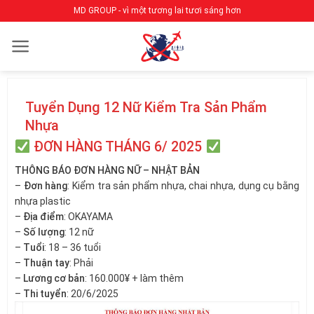
Bỏ
MD GROUP - vì một tương lai tươi sáng hơn
qua
nội
dung
Tuyển Dụng 12 Nữ Kiểm Tra Sản Phẩm
Nhựa
ĐƠN HÀNG THÁNG 6/ 2025
THÔNG BÁO ĐƠN HÀNG NỮ – NHẬT BẢN
–
Đơn hàng
: Kiểm tra sản phẩm nhựa, chai nhựa, dụng cụ bằng
nhựa plastic
–
Địa điểm
: OKAYAMA
–
Số lượng
: 12 nữ
–
Tuổi
: 18 – 36 tuổi
–
Thuận tay
: Phải
–
Lương cơ bản
: 160.000¥ + làm thêm
–
Thi tuyển
: 20/6/2025