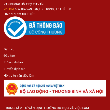
Lợi
VĂN PHÒNG HỖ TRỢ TƯ VẤN
VP HCM:
586 KHA VẠN CÂN, LINH ĐÔNG , TP THỦ ĐỨC
-
077 7979 976 MR THIẾT
Dịch vụ
Đào tạo
Tư vấn du học
Tư vấn định cư
Hỗ trợ tư vấn việc làm
TRUNG TÂM TƯ VẤN ĐỊNH HƯỚNG DU HỌC VÀ VIỆC LÀM