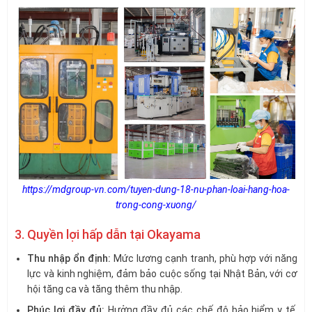
https://mdgroup-vn.com/tuyen-dung-18-nu-phan-loai-hang-hoa-
trong-cong-xuong/
3. Quyền lợi hấp dẫn tại Okayama
Thu nhập ổn định:
Mức lương cạnh tranh, phù hợp với năng
lực và kinh nghiệm, đảm bảo cuộc sống tại Nhật Bản, với cơ
hội tăng ca và tăng thêm thu nhập.
Phúc lợi đầy đủ:
Hưởng đầy đủ các chế độ bảo hiểm y tế,