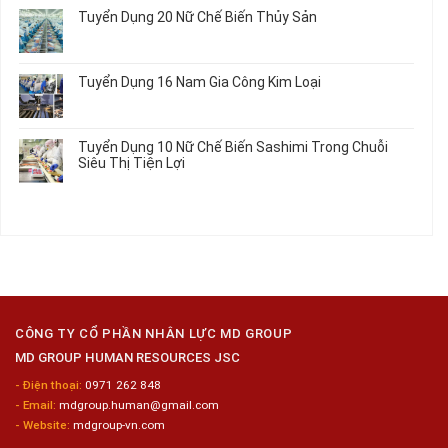
Tiết
Mới
Học
bình
Tô
Ô
Tuyển Dụng 20 Nữ Chế Biến Thủy Sản
Nhất
Singapore
luận
Máy
Tô
2026
Thực
ở
Không
Móc
Tập
Trung
có
Hưởng
Tâm
bình
Tuyển Dụng 16 Nam Gia Công Kim Loại
Lương
Tư
luận
2026
Vấn
ở
Không
Việc
Tuyển
có
Làm
Dụng
bình
Tuyển Dụng 10 Nữ Chế Biến Sashimi Trong Chuỗi
Nhật
20
luận
Siêu Thị Tiện Lợi
2024
Nữ
ở
–
Chế
Tuyển
Không
Đồng
Biến
Dụng
có
Nai
Thủy
16
bình
Sản
Nam
luận
Gia
ở
Công
Tuyển
Kim
Dụng
Loại
10
Nữ
Chế
CÔNG TY CỔ PHẦN NHÂN LỰC MD GROUP
Biến
MD GROUP HUMAN RESOURCES JSC
Sashimi
Trong
- Điện thoại:
0971 262 848
Chuỗi
- Email:
mdgroup.human@gmail.com
Siêu
Thị
- Website:
mdgroup-vn.com
Tiện