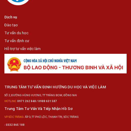
Dịch vụ
Đào tạo
Tư vấn du học
Tư vấn định cư
Hỗ trợ tư vấn việc làm
TRUNG TÂM TƯ VẤN ĐỊNH HƯỚNG DU HỌC VÀ VIỆC LÀM
SỐ 2, ĐƯỜNG HÙNG VƯƠNG, TT TRẢNG BOM, ĐỒNG NAI
HOTLINE:
0971 262 848 / 0988 631 587
Trung Tâm Tư Vấn Và Tiếp Nhận Hồ Sơ
VP SÓC TRĂNG:
ẤP 3, TT PHÚ LỘC, THẠNH TRỊ, SÓC TRĂNG
-
0332 865 188