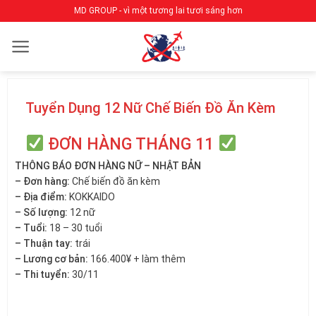
Bỏ
MD GROUP - vì một tương lai tươi sáng hơn
qua
nội
dung
Tuyển Dụng 12 Nữ Chế Biến Đồ Ăn Kèm
ĐƠN HÀNG THÁNG 11
THÔNG BÁO ĐƠN HÀNG NỮ – NHẬT BẢN
– Đơn hàng:
Chế biến đồ ăn kèm
– Địa điểm:
KOKKAIDO
– Số lượng:
12 nữ
– Tuổi:
18 – 30 tuổi
– Thuận tay:
trái
– Lương cơ bản:
166.400¥ + làm thêm
– Thi tuyển:
30/11