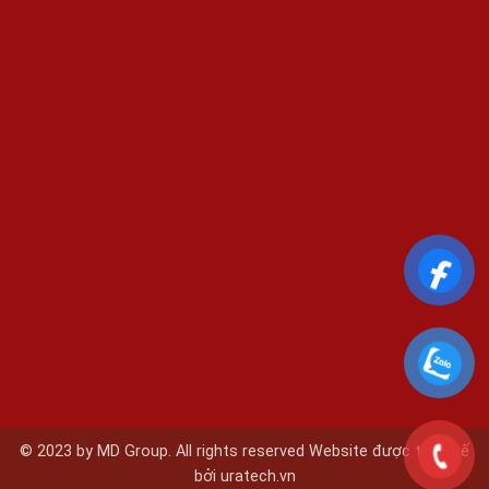
© 2023 by MD Group. All rights reserved Website được thiết kế
bởi
uratech.vn