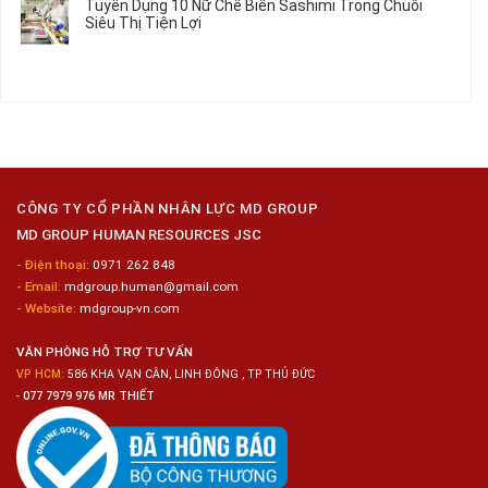
Tuyển Dụng 10 Nữ Chế Biến Sashimi Trong Chuỗi
Nhật
20
luận
Siêu Thị Tiện Lợi
2024
Nữ
ở
–
Chế
Tuyển
Không
Đồng
Biến
Dụng
có
Nai
Thủy
16
bình
Sản
Nam
luận
Gia
ở
Công
Tuyển
Kim
Dụng
Loại
10
Nữ
Chế
CÔNG TY CỔ PHẦN NHÂN LỰC MD GROUP
Biến
MD GROUP HUMAN RESOURCES JSC
Sashimi
Trong
- Điện thoại:
0971 262 848
Chuỗi
- Email:
mdgroup.human@gmail.com
Siêu
Thị
- Website:
mdgroup-vn.com
Tiện
Lợi
VĂN PHÒNG HỖ TRỢ TƯ VẤN
VP HCM:
586 KHA VẠN CÂN, LINH ĐÔNG , TP THỦ ĐỨC
-
077 7979 976 MR THIẾT