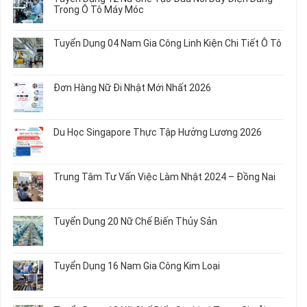
luận
Trong Ô Tô Máy Móc
Nữ
ở
Chế
Tuyển
Không
Biến
Dụng
có
Tuyển Dụng 04 Nam Gia Công Linh Kiện Chi Tiết Ô Tô
Món
5
bình
Ăn
Nữ
luận
Không
Sơ
May
ở
có
Chế
Quần
Tuyển
bình
Rau
Đơn Hàng Nữ Đi Nhật Mới Nhất 2026
Áo
Dụng
luận
Củ
Trẻ
12
ở
Không
Em
Nữ
Tuyển
có
và
Chế
Dụng
bình
Áo
Du Học Singapore Thực Tập Hưởng Lương 2026
Tạo
04
luận
Thun
Đầu
Nam
ở
Không
Nối
Gia
Đơn
có
Dây
Công
Hàng
bình
Điện
Trung Tâm Tư Vấn Việc Làm Nhật 2024 – Đồng Nai
Linh
Nữ
luận
Dùng
Kiện
Đi
ở
Không
Trong
Chi
Nhật
Du
có
Ô
Tiết
Mới
Học
bình
Tô
Ô
Tuyển Dụng 20 Nữ Chế Biến Thủy Sản
Nhất
Singapore
luận
Máy
Tô
2026
Thực
ở
Không
Móc
Tập
Trung
có
Hưởng
Tâm
bình
Tuyển Dụng 16 Nam Gia Công Kim Loại
Lương
Tư
luận
2026
Vấn
ở
Không
Việc
Tuyển
có
Làm
Dụng
bình