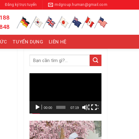
Đăng ký trực tuyến
mdgroup.human@gmail.com
 188
 848
TỨC
TUYỂN DỤNG
LIÊN HỆ
Trình
chơi
Video
00:00
07:19