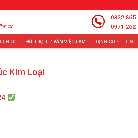
0332 865
0971 262
định cư
DU HỌC
HỖ TRỢ TƯ VẤN VIỆC LÀM
ĐỊNH CƯ
TIN 
c Kim Loại
24