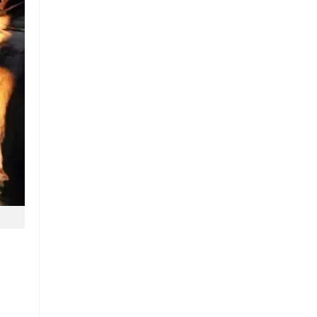
Chuỗi
Siêu
Thị
Tiện
Lợi