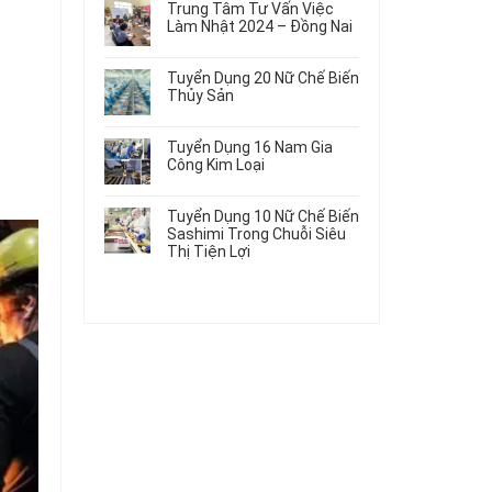
Gia
Điện
Trung Tâm Tư Vấn Việc
Hàng
bình
Công
Dùng
Làm Nhật 2024 – Đồng Nai
Nữ
luận
Linh
Trong
ở
Không
Đi
Kiện
Ô
Du
có
Nhật
Chi
Tuyển Dụng 20 Nữ Chế Biến
Tô
Học
bình
Mới
Tiết
Thủy Sản
Máy
Singapore
luận
Nhất
Ô
Móc
ở
Không
Thực
2026
Tô
Trung
có
Tập
Tuyển Dụng 16 Nam Gia
Tâm
bình
Hưởng
Công Kim Loại
Tư
luận
Lương
ở
Không
Vấn
2026
Tuyển
có
Việc
Tuyển Dụng 10 Nữ Chế Biến
Dụng
bình
Làm
Sashimi Trong Chuỗi Siêu
20
luận
Nhật
Thị Tiện Lợi
ở
Nữ
2024
Tuyển
Không
Chế
–
Dụng
có
Biến
Đồng
16
bình
Thủy
Nai
Nam
luận
Sản
ở
Gia
Tuyển
Công
Dụng
Kim
10
Loại
Nữ
Chế
Biến
Sashimi
Trong