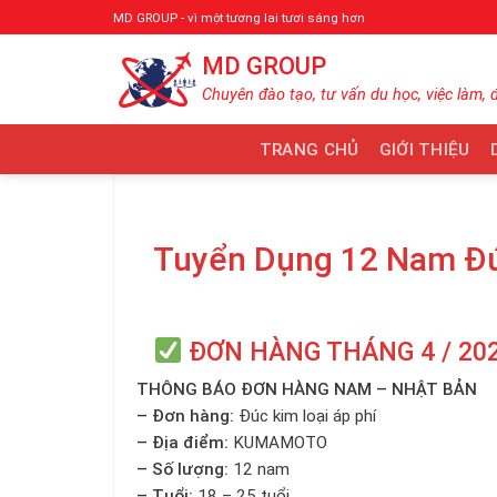
Bỏ
MD GROUP - vì một tương lai tươi sáng hơn
qua
MD GROUP
nội
dung
Chuyên đào tạo, tư vấn du học, việc làm, 
TRANG CHỦ
GIỚI THIỆU
Tuyển Dụng 12 Nam Đú
ĐƠN HÀNG THÁNG 4 / 20
THÔNG BÁO ĐƠN HÀNG NAM – NHẬT BẢN
– Đơn hàng:
Đúc kim loại áp phí
– Địa điểm:
KUMAMOTO
– Số lượng:
12 nam
– Tuổi:
18 – 25 tuổi