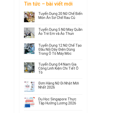
Tin tức – bài viết mới
Tuyển Dụng 20 Nữ Chế Biến
Món Ăn Sơ Chế Rau Củ
Không
có
Tuyển Dụng 5 Nữ May Quần
bình
Áo Trẻ Em và Áo Thun
luận
ở
Không
Tuyển
có
Tuyển Dụng 12 Nữ Chế Tạo
Dụng
bình
Đầu Nối Dây Điện Dùng
20
luận
Trong Ô Tô Máy Móc
ở
Nữ
Tuyển
Không
Chế
Dụng
có
Biến
Tuyển Dụng 04 Nam Gia
5
bình
Món
Công Linh Kiện Chi Tiết Ô
Nữ
luận
Ăn
Tô
ở
May
Sơ
Không
Tuyển
Quần
Chế
có
Dụng
Áo
Rau
Đơn Hàng Nữ Đi Nhật Mới
bình
12
Trẻ
Củ
Nhất 2026
luận
Nữ
Em
Không
ở
Chế
và
có
Tuyển
Tạo
Áo
Du Học Singapore Thực
bình
Dụng
Đầu
Thun
Tập Hưởng Lương 2026
luận
04
Nối
ở
Không
Nam
Dây
Đơn
có