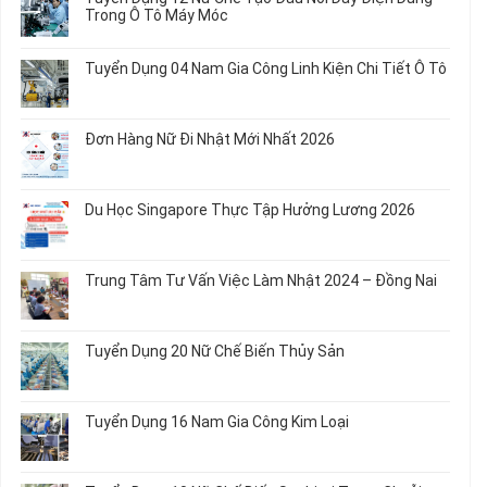
20
luận
Trong Ô Tô Máy Móc
Nữ
ở
Chế
Tuyển
Không
Biến
Dụng
có
Tuyển Dụng 04 Nam Gia Công Linh Kiện Chi Tiết Ô Tô
Món
5
bình
Ăn
Nữ
luận
Không
Sơ
May
ở
có
Chế
Quần
Tuyển
bình
Rau
Đơn Hàng Nữ Đi Nhật Mới Nhất 2026
Áo
Dụng
luận
Củ
Trẻ
12
ở
Không
Em
Nữ
Tuyển
có
và
Chế
Dụng
bình
Áo
Du Học Singapore Thực Tập Hưởng Lương 2026
Tạo
04
luận
Thun
Đầu
Nam
ở
Không
Nối
Gia
Đơn
có
Dây
Công
Hàng
bình
Điện
Trung Tâm Tư Vấn Việc Làm Nhật 2024 – Đồng Nai
Linh
Nữ
luận
Dùng
Kiện
Đi
ở
Không
Trong
Chi
Nhật
Du
có
Ô
Tiết
Mới
Học
bình
Tô
Ô
Tuyển Dụng 20 Nữ Chế Biến Thủy Sản
Nhất
Singapore
luận
Máy
Tô
2026
Thực
ở
Không
Móc
Tập
Trung
có
Hưởng
Tâm
bình
Tuyển Dụng 16 Nam Gia Công Kim Loại
Lương
Tư
luận
2026
Vấn
ở
Không
Việc
Tuyển
có
Làm
Dụng
bình