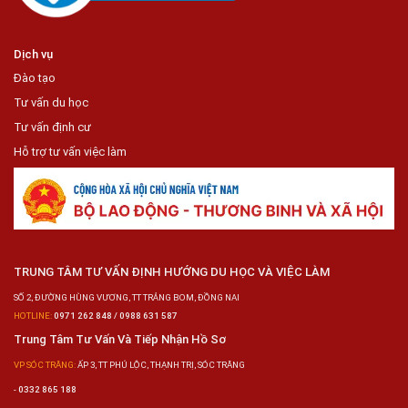
Dịch vụ
Đào tạo
Tư vấn du học
Tư vấn định cư
Hỗ trợ tư vấn việc làm
TRUNG TÂM TƯ VẤN ĐỊNH HƯỚNG DU HỌC VÀ VIỆC LÀM
SỐ 2, ĐƯỜNG HÙNG VƯƠNG, TT TRẢNG BOM, ĐỒNG NAI
HOTLINE:
0971 262 848 / 0988 631 587
Trung Tâm Tư Vấn Và Tiếp Nhận Hồ Sơ
VP SÓC TRĂNG:
ẤP 3, TT PHÚ LỘC, THẠNH TRỊ, SÓC TRĂNG
-
0332 865 188