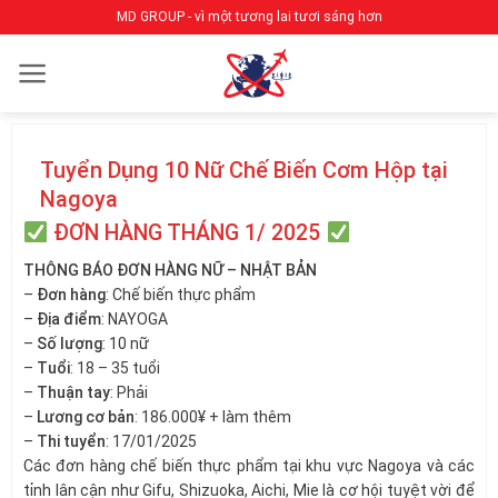
Bỏ
MD GROUP - vì một tương lai tươi sáng hơn
qua
nội
dung
Tuyển Dụng 10 Nữ Chế Biến Cơm Hộp tại
Nagoya
ĐƠN HÀNG THÁNG 1/ 2025
THÔNG BÁO ĐƠN HÀNG NỮ – NHẬT BẢN
–
Đơn hàng
: Chế biến thực phẩm
–
Địa điểm
: NAYOGA
–
Số lượng
: 10 nữ
–
Tuổi
: 18 – 35 tuổi
–
Thuận tay
: Phải
–
Lương cơ bản
: 186.000¥ + làm thêm
–
Thi tuyển
: 17/01/2025
Các đơn hàng chế biến thực phẩm tại khu vực Nagoya và các
tỉnh lân cận như Gifu, Shizuoka, Aichi, Mie là cơ hội tuyệt vời để