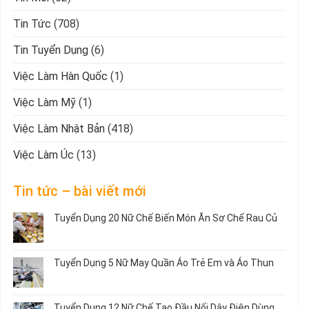
Tin Tức
(708)
Tin Tuyển Dụng
(6)
Việc Làm Hàn Quốc
(1)
Việc Làm Mỹ
(1)
Việc Làm Nhật Bản
(418)
Việc Làm Úc
(13)
Tin tức – bài viết mới
Tuyển Dụng 20 Nữ Chế Biến Món Ăn Sơ Chế Rau Củ
Không
có
bình
Tuyển Dụng 5 Nữ May Quần Áo Trẻ Em và Áo Thun
luận
ở
Không
Tuyển
có
Dụng
bình
Tuyển Dụng 12 Nữ Chế Tạo Đầu Nối Dây Điện Dùng