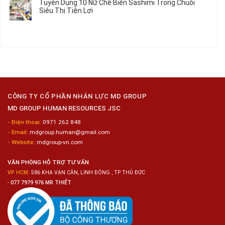
Tuyển Dụng 10 Nữ Chế Biến Sashimi Trong Chuỗi
Nhật
20
luận
Siêu Thị Tiện Lợi
2024
Nữ
ở
–
Chế
Tuyển
Không
Đồng
Biến
Dụng
có
Nai
Thủy
16
bình
Sản
Nam
luận
Gia
ở
Công
Tuyển
Kim
Dụng
Loại
10
Nữ
Chế
CÔNG TY CỔ PHẦN NHÂN LỰC MD GROUP
Biến
MD GROUP HUMAN RESOURCES JSC
Sashimi
Trong
- Điện thoại:
0971 262 848
Chuỗi
- Email:
mdgroup.human@gmail.com
Siêu
Thị
- Website:
mdgroup-vn.com
Tiện
Lợi
VĂN PHÒNG HỖ TRỢ TƯ VẤN
VP HCM:
586 KHA VẠN CÂN, LINH ĐÔNG , TP THỦ ĐỨC
-
077 7979 976 MR THIẾT