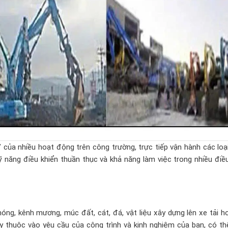
n” của nhiều hoạt động trên công trường, trực tiếp vận hành các lo
ỹ năng điều khiển thuần thục và khả năng làm việc trong nhiều điề
ng, kênh mương, múc đất, cát, đá, vật liệu xây dựng lên xe tải h
ùy thuộc vào yêu cầu của công trình và kinh nghiệm của bạn, có t