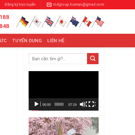
Đăng ký trực tuyến
mdgroup.human@gmail.com
 188
 848
TỨC
TUYỂN DỤNG
LIÊN HỆ
Trình
chơi
Video
00:00
07:19