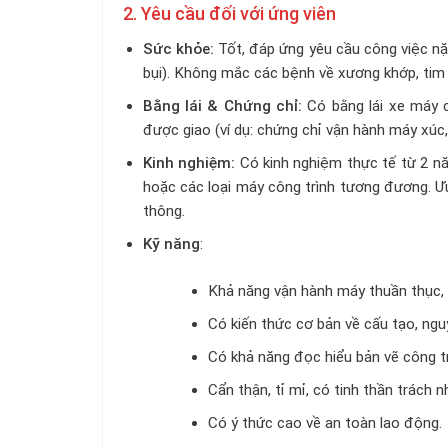
2. Yêu cầu đối với ứng viên
Sức khỏe:
Tốt, đáp ứng yêu cầu công việc nặn
bụi). Không mắc các bệnh về xương khớp, tim m
Bằng lái & Chứng chỉ:
Có bằng lái xe máy c
được giao (ví dụ: chứng chỉ vận hành máy xúc,
Kinh nghiệm:
Có kinh nghiệm thực tế từ 2 nă
hoặc các loại máy công trình tương đương. Ưu
thông.
Kỹ năng
:
Khả năng vận hành máy thuần thục, l
Có kiến thức cơ bản về cấu tạo, ngu
Có khả năng đọc hiểu bản vẽ công tr
Cẩn thận, tỉ mỉ, có tinh thần trách n
Có ý thức cao về an toàn lao động.