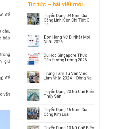
Tin tức – bài viết mới
vẽ để
Tuyển Dụng 04 Nam Gia
Công Linh Kiện Chi Tiết Ô
Tô
a dầu,
Không
có
Đơn Hàng Nữ Đi Nhật Mới
c bảo
bình
Nhất 2026
.
luận
Không
ở
có
Tuyển
trong
Du Học Singapore Thực
bình
Dụng
Tập Hưởng Lương 2026
, giữ
luận
04
ở
Không
Nam
Đơn
có
Gia
Trung Tâm Tư Vấn Việc
Hàng
bình
Công
ng) để
Làm Nhật 2024 – Đồng Nai
Nữ
luận
Linh
ở
Không
Đi
Kiện
Du
có
Nhật
Chi
Tuyển Dụng 20 Nữ Chế Biến
Học
bình
Mới
ác vấn
Tiết
Thủy Sản
Singapore
luận
Nhất
Ô
ở
Không
Thực
2026
Tô
Trung
có
Tập
Tuyển Dụng 16 Nam Gia
Tâm
bình
Hưởng
Công Kim Loại
Tư
luận
Lương
ở
Không
Vấn
2026
Tuyển
có
Việc
Tuyển Dụng 10 Nữ Chế Biến