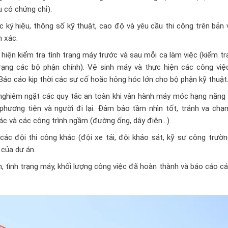
 có chứng chỉ).
ký hiệu, thông số kỹ thuật, cao độ và yêu cầu thi công trên bản 
h xác.
 hiện kiểm tra tình trạng máy trước và sau mỗi ca làm việc (kiểm tr
 trạng các bộ phận chính). Vệ sinh máy và thực hiện các công việ
 Báo cáo kịp thời các sự cố hoặc hỏng hóc lớn cho bộ phận kỹ thuật
 nghiêm ngặt các quy tắc an toàn khi vận hành máy móc hạng nặng 
phương tiện và người đi lại. Đảm bảo tầm nhìn tốt, tránh va chạm
hác và các công trình ngầm (đường ống, dây điện…).
 các đội thi công khác (đội xe tải, đội khảo sát, kỹ sư công trườ
 của dự án.
h, tình trạng máy, khối lượng công việc đã hoàn thành và báo cáo c