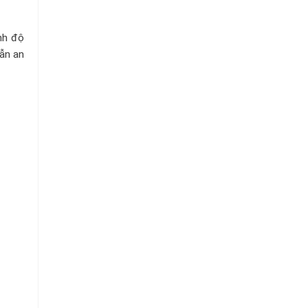
nh độ
dẫn an