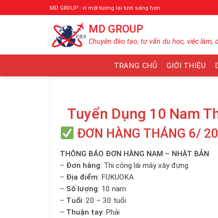
Bỏ
MD GROUP - vì một tương lai tươi sáng hơn
qua
MD GROUP
nội
dung
Chuyên đào tạo, tư vấn du học, việc làm, 
TRANG CHỦ
GIỚI THIỆU
Tuyển Dụng 10 Nam Th
ĐƠN HÀNG THÁNG 6/ 2
THÔNG BÁO ĐƠN HÀNG NAM – NHẬT BẢN
–
Đơn hàng
: Thi công lái máy xây đựng
–
Địa điểm
: FUKUOKA
–
Số lượng
: 10 nam
–
Tuổi
: 20 – 30 tuổi
–
Thuận tay
: Phải