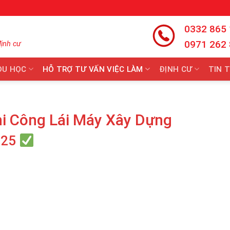
0332 865
0971 262
định cư
DU HỌC
HỖ TRỢ TƯ VẤN VIỆC LÀM
ĐỊNH CƯ
TIN 
i Công Lái Máy Xây Dựng
025