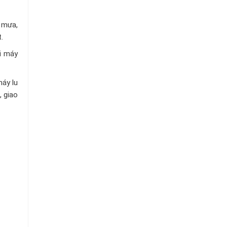
Tô
, mưa,
.
i máy
máy lu
, giao