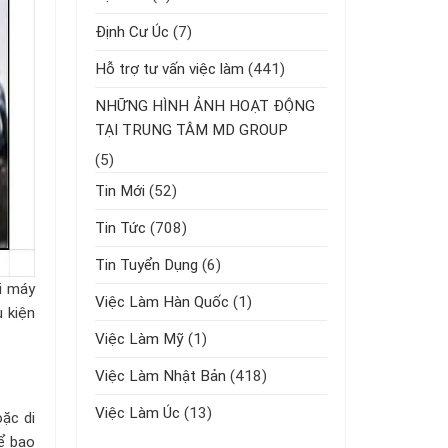
Định Cư Úc
(7)
Hỗ trợ tư vấn việc làm
(441)
NHỮNG HÌNH ẢNH HOẠT ĐỘNG
TẠI TRUNG TÂM MD GROUP
(5)
Tin Mới
(52)
Tin Tức
(708)
Tin Tuyển Dụng
(6)
ại máy
Việc Làm Hàn Quốc
(1)
u kiện
Việc Làm Mỹ
(1)
Việc Làm Nhật Bản
(418)
Việc Làm Úc
(13)
oặc di
hể bao