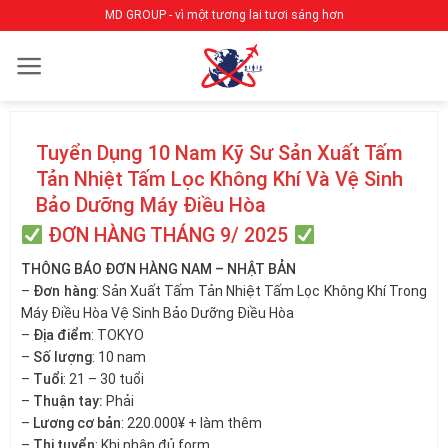
Bỏ
MD GROUP - vì một tương lai tươi sáng hơn
qua
nội
dung
Tuyển Dụng 10 Nam Kỹ Sư Sản Xuất Tấm
Tản Nhiệt Tấm Lọc Không Khí Và Vệ Sinh
Bảo Dưỡng Máy Điều Hòa
ĐƠN HÀNG THÁNG 9/ 2025
THÔNG BÁO ĐƠN HÀNG NAM – NHẬT BẢN
–
Đơn hàng
: Sản Xuất Tấm Tản Nhiệt Tấm Lọc Không Khí Trong
Máy Điều Hòa Vệ Sinh Bảo Dưỡng Điều Hòa
–
Địa điểm
: TOKYO
–
Số lượng
: 10 nam
–
Tuổi
: 21 – 30 tuổi
–
Thuận tay:
Phải
–
Lương cơ bản
: 220.000¥ + làm thêm
–
Thi tuyển
: Khi nhận đủ form