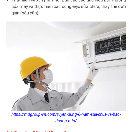
Phát hiện và xử lý lỗi nhỏ:
Báo cáo các dấu hiệu bất thường
của máy và thực hiện các công việc sửa chữa, thay thế đơn
giản (nếu cần).
https://mdgroup-vn.com/tuyen-dung-6-nam-sua-chua-va-bao-
duong-o-to/