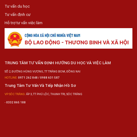
Tư vấn du học
Tư vấn định cư
Hỗ trợ tư vấn việc làm
TRUNG TÂM TƯ VẤN ĐỊNH HƯỚNG DU HỌC VÀ VIỆC LÀM
SỐ 2, ĐƯỜNG HÙNG VƯƠNG, TT TRẢNG BOM, ĐỒNG NAI
HOTLINE:
0971 262 848 / 0988 631 587
Trung Tâm Tư Vấn Và Tiếp Nhận Hồ Sơ
VP SÓC TRĂNG:
ẤP 3, TT PHÚ LỘC, THẠNH TRỊ, SÓC TRĂNG
-
0332 865 188