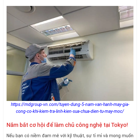
https://mdgroup-vn.com/tuyen-dung-5-nam-van-hanh-may-gia-
cong-co-khi-kiem-tra-linh-kien-sua-chua-dien-tu-may-moc/
Nắm bắt cơ hội để làm chủ công nghệ tại Tokyo!
Nếu bạn có niềm đam mê với kỹ thuật, sự tỉ mỉ và mong muốn