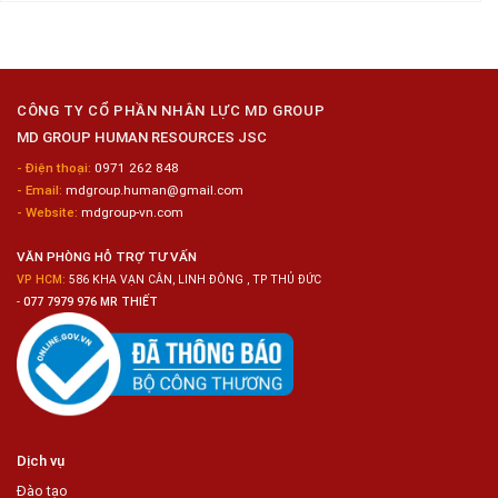
Tiện
Đóng
Tuyển
Lợi
Gói
Dụng
Công
6
Nghiệp
Nam
Hyogo
Sửa
Chữa
CÔNG TY CỔ PHẦN NHÂN LỰC MD GROUP
Bảo
MD GROUP HUMAN RESOURCES JSC
Dưỡng
Ô
- Điện thoại:
0971 262 848
Tô
- Email:
mdgroup.human@gmail.com
- Website:
mdgroup-vn.com
VĂN PHÒNG HỖ TRỢ TƯ VẤN
VP HCM:
586 KHA VẠN CÂN, LINH ĐÔNG , TP THỦ ĐỨC
-
077 7979 976 MR THIẾT
Dịch vụ
Đào tạo