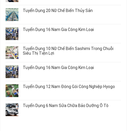
Chi
Nhật
Du
có
Tiết
Mới
Học
bình
Ô
Tuyển Dụng 20 Nữ Chế Biến Thủy Sản
Nhất
Singapore
luận
Tô
2026
Thực
ở
Không
Tập
Trung
có
Hưởng
Tâm
bình
Tuyển Dụng 16 Nam Gia Công Kim Loại
Lương
Tư
luận
2026
Vấn
ở
Không
Việc
Tuyển
có
Làm
Dụng
bình
Tuyển Dụng 10 Nữ Chế Biến Sashimi Trong Chuỗi
Nhật
20
luận
Siêu Thị Tiện Lợi
2024
Nữ
ở
–
Chế
Tuyển
Không
Đồng
Biến
Dụng
có
Nai
Tuyển Dụng 16 Nam Gia Công Kim Loại
Thủy
16
bình
Sản
Nam
luận
Không
Gia
ở
có
Công
Tuyển
bình
Tuyển Dụng 12 Nam Đóng Gói Công Nghiệp Hyogo
Kim
Dụng
luận
Loại
10
ở
Không
Nữ
Tuyển
có
Chế
Dụng
bình
Tuyển Dụng 6 Nam Sửa Chữa Bảo Dưỡng Ô Tô
Biến
16
luận
Sashimi
Nam
ở
Không
Trong
Gia
Tuyển
có
Chuỗi
Công
Dụng
bình
Siêu
Kim
12
luận
Thị
Loại
Nam
ở