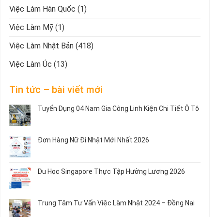
Việc Làm Hàn Quốc
(1)
Việc Làm Mỹ
(1)
Việc Làm Nhật Bản
(418)
Việc Làm Úc
(13)
Tin tức – bài viết mới
Tuyển Dụng 04 Nam Gia Công Linh Kiện Chi Tiết Ô Tô
Không
có
bình
Đơn Hàng Nữ Đi Nhật Mới Nhất 2026
luận
ở
Không
Tuyển
có
Dụng
bình
Du Học Singapore Thực Tập Hưởng Lương 2026
04
luận
Nam
ở
Không
Gia
Đơn
có
Công
Hàng
bình
Trung Tâm Tư Vấn Việc Làm Nhật 2024 – Đồng Nai
Linh
Nữ
luận
Kiện
Đi
ở
Không