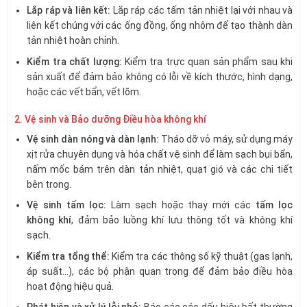
Lắp ráp và liên kết:
Lắp ráp các tấm tản nhiệt lại với nhau và
liên kết chúng với các ống đồng, ống nhôm để tạo thành dàn
tản nhiệt hoàn chỉnh.
Kiểm tra chất lượng:
Kiểm tra trực quan sản phẩm sau khi
sản xuất để đảm bảo không có lỗi về kích thước, hình dạng,
hoặc các vết bẩn, vết lõm.
2. Vệ sinh và Bảo dưỡng Điều hòa không khí
Vệ sinh dàn nóng và dàn lạnh:
Tháo dỡ vỏ máy, sử dụng máy
xịt rửa chuyên dụng và hóa chất vệ sinh để làm sạch bụi bẩn,
nấm mốc bám trên dàn tản nhiệt, quạt gió và các chi tiết
bên trong.
Vệ sinh tấm lọc:
Làm sạch hoặc thay mới các
tấm lọc
không khí
, đảm bảo luồng khí lưu thông tốt và không khí
sạch.
Kiểm tra tổng thể:
Kiểm tra các thông số kỹ thuật (gas lạnh,
áp suất…), các bộ phận quan trọng để đảm bảo điều hòa
hoạt động hiệu quả.