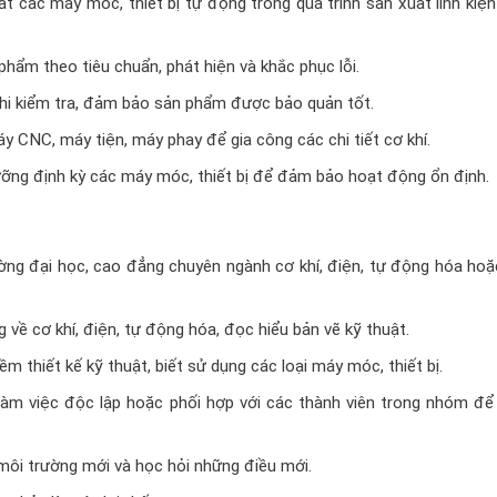
t các máy móc, thiết bị tự động trong quá trình sản xuất linh kiện
phẩm theo tiêu chuẩn, phát hiện và khắc phục lỗi.
hi kiểm tra, đảm bảo sản phẩm được bảo quản tốt.
y CNC, máy tiện, máy phay để gia công các chi tiết cơ khí.
ưỡng định kỳ các máy móc, thiết bị để đảm bảo hoạt động ổn định.
ờng đại học, cao đẳng chuyên ngành cơ khí, điện, tự động hóa hoặ
về cơ khí, điện, tự động hóa, đọc hiểu bản vẽ kỹ thuật.
thiết kế kỹ thuật, biết sử dụng các loại máy móc, thiết bị.
làm việc độc lập hoặc phối hợp với các thành viên trong nhóm để
 môi trường mới và học hỏi những điều mới.