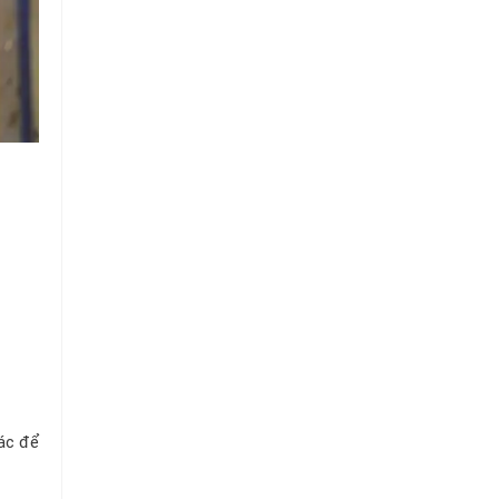
Tô
hác để