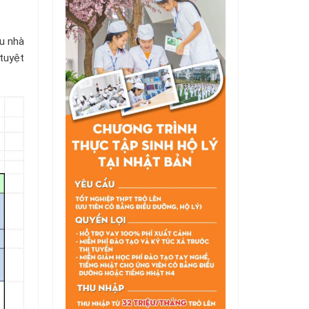
ều nhà
 tuyệt