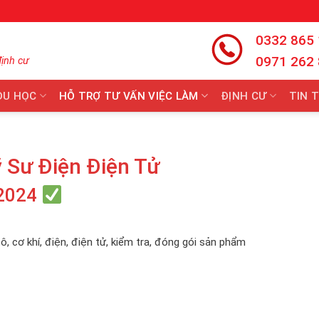
0332 865
0971 262
định cư
DU HỌC
HỖ TRỢ TƯ VẤN VIỆC LÀM
ĐỊNH CƯ
TIN 
 Sư Điện Điện Tử
2024
ô, cơ khí, điện, điện tử, kiểm tra, đóng gói sản phẩm