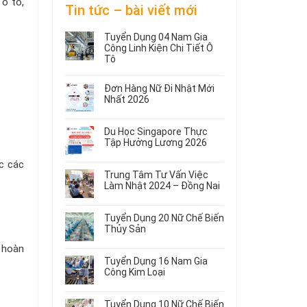
 ô tô,
Tin tức – bài viết mới
Tuyển Dụng 04 Nam Gia
Công Linh Kiện Chi Tiết Ô
Tô
Không
có
Đơn Hàng Nữ Đi Nhật Mới
bình
Nhất 2026
luận
Không
ở
có
Tuyển
Du Học Singapore Thực
bình
Dụng
Tập Hưởng Lương 2026
luận
04
ở
Không
Nam
c các
Đơn
có
Gia
Trung Tâm Tư Vấn Việc
Hàng
bình
Công
Làm Nhật 2024 – Đồng Nai
Nữ
luận
Linh
ở
Không
Đi
Kiện
Du
có
Nhật
Chi
Tuyển Dụng 20 Nữ Chế Biến
Học
bình
Mới
Tiết
Thủy Sản
Singapore
luận
Nhất
Ô
ở
Không
Thực
2026
 hoàn
Tô
Trung
có
Tập
Tuyển Dụng 16 Nam Gia
Tâm
bình
Hưởng
Công Kim Loại
Tư
luận
Lương
ở
Không
Vấn
2026
Tuyển
có
Việc
Tuyển Dụng 10 Nữ Chế Biến