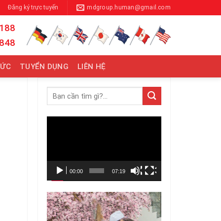
Đăng ký trực tuyến
mdgroup.human@gmail.com
 188
 848
TỨC
TUYỂN DỤNG
LIÊN HỆ
Trình
chơi
Video
00:00
07:19