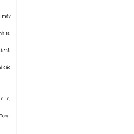
ại máy
h tại
 trải
ại các
ô tô,
 động.