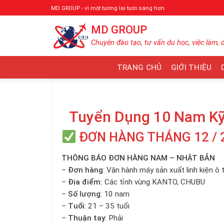
Bỏ
MD GROUP - vì một tương lai tươi sáng hơn
qua
MD GROUP
nội
dung
Chuyên đào tạo, tư vấn du học, việc làm, 
TRANG CHỦ
GIỚI THIỆU
Tuyển Dụng 10 Nam Kỹ
ĐƠN HÀNG THÁNG 12 / 
THÔNG BÁO ĐƠN HÀNG NAM – NHẬT BẢN
–
Đơn hàng
: Vận hành máy sản xuất linh kiện ô t
–
Địa điểm:
Các tỉnh vùng KANTO, CHUBU
–
Số lượng
: 10 nam
–
Tuổi
: 21 – 35 tuổi
–
Thuận tay
: Phải