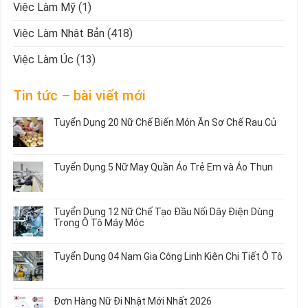
Việc Làm Mỹ
(1)
Việc Làm Nhật Bản
(418)
Việc Làm Úc
(13)
Tin tức – bài viết mới
Tuyển Dụng 20 Nữ Chế Biến Món Ăn Sơ Chế Rau Củ
Không
có
bình
Tuyển Dụng 5 Nữ May Quần Áo Trẻ Em và Áo Thun
luận
ở
Không
Tuyển
có
Dụng
bình
Tuyển Dụng 12 Nữ Chế Tạo Đầu Nối Dây Điện Dùng
20
luận
Trong Ô Tô Máy Móc
Nữ
ở
Chế
Tuyển
Không
Biến
Dụng
có
Tuyển Dụng 04 Nam Gia Công Linh Kiện Chi Tiết Ô Tô
Món
5
bình
Ăn
Nữ
luận
Không
Sơ
May
ở
có
Chế
Quần
Tuyển
bình
Rau
Đơn Hàng Nữ Đi Nhật Mới Nhất 2026
Áo
Dụng
luận