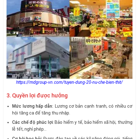
https://mdgroup-vn.com/tuyen-dung-20-nu-che-bien-thit/
3. Quyền lợi được hưởng
Mức lương hấp dẫn:
Lương cơ bản cạnh tranh, có nhiều cơ
hội tăng ca để tăng thu nhập.
Các chế độ phúc lợi
: Bảo hiểm y tế, bảo hiểm xã hội, thưởng
lễ tết, nghỉ phép…
Cơ hội học hỏi
: Được đào tạo về các kỹ năng đóng gói, tiếng