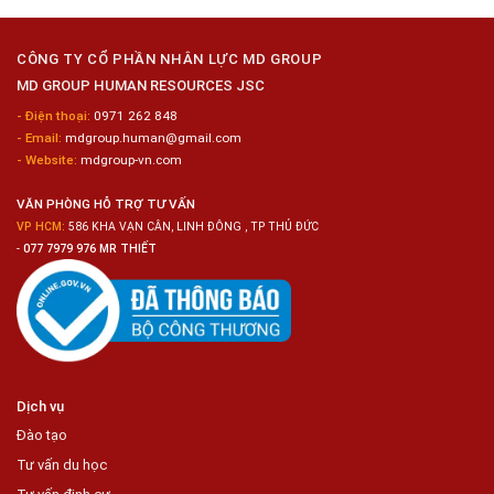
Loại
10
Nữ
Chế
CÔNG TY CỔ PHẦN NHÂN LỰC MD GROUP
Biến
MD GROUP HUMAN RESOURCES JSC
Sashimi
Trong
- Điện thoại:
0971 262 848
Chuỗi
- Email:
mdgroup.human@gmail.com
Siêu
Thị
- Website:
mdgroup-vn.com
Tiện
Lợi
VĂN PHÒNG HỖ TRỢ TƯ VẤN
VP HCM:
586 KHA VẠN CÂN, LINH ĐÔNG , TP THỦ ĐỨC
-
077 7979 976 MR THIẾT
Dịch vụ
Đào tạo
Tư vấn du học