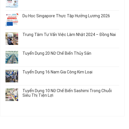
Củ
Trẻ
12
ở
Không
Em
Nữ
Tuyển
có
và
Chế
Dụng
bình
Áo
Du Học Singapore Thực Tập Hưởng Lương 2026
Tạo
04
luận
Thun
Đầu
Nam
ở
Không
Nối
Gia
Đơn
có
Dây
Công
Hàng
bình
Điện
Trung Tâm Tư Vấn Việc Làm Nhật 2024 – Đồng Nai
Linh
Nữ
luận
Dùng
Kiện
Đi
ở
Không
Trong
Chi
Nhật
Du
có
Ô
Tiết
Mới
Học
bình
Tô
Ô
Tuyển Dụng 20 Nữ Chế Biến Thủy Sản
Nhất
Singapore
luận
Máy
Tô
2026
Thực
ở
Không
Móc
Tập
Trung
có
Hưởng
Tâm
bình
Tuyển Dụng 16 Nam Gia Công Kim Loại
Lương
Tư
luận
2026
Vấn
ở
Không
Việc
Tuyển
có
Làm
Dụng
bình
Tuyển Dụng 10 Nữ Chế Biến Sashimi Trong Chuỗi
Nhật
20
luận
Siêu Thị Tiện Lợi
2024
Nữ
ở
–
Chế
Tuyển
Không
Đồng
Biến
Dụng
có
Nai
Thủy
16
bình
Sản
Nam
luận
Gia
ở
Công
Tuyển
Kim
Dụng