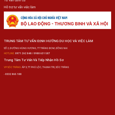
Tư vấn định cư
Hỗ trợ tư vấn việc làm
TRUNG TÂM TƯ VẤN ĐỊNH HƯỚNG DU HỌC VÀ VIỆC LÀM
SỐ 2, ĐƯỜNG HÙNG VƯƠNG, TT TRẢNG BOM, ĐỒNG NAI
HOTLINE:
0971 262 848 / 0988 631 587
Trung Tâm Tư Vấn Và Tiếp Nhận Hồ Sơ
VP SÓC TRĂNG:
ẤP 3, TT PHÚ LỘC, THẠNH TRỊ, SÓC TRĂNG
-
0332 865 188