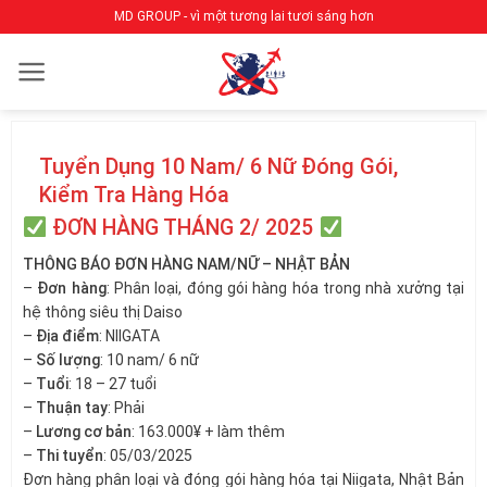
Bỏ
MD GROUP - vì một tương lai tươi sáng hơn
qua
nội
dung
Tuyển Dụng 10 Nam/ 6 Nữ Đóng Gói,
Kiểm Tra Hàng Hóa
ĐƠN HÀNG THÁNG 2/ 2025
THÔNG BÁO ĐƠN HÀNG NAM/NỮ – NHẬT BẢN
–
Đơn hàng
: Phân loại, đóng gói hàng hóa trong nhà xưởng tại
hệ thông siêu thị Daiso
–
Địa điểm
: NIIGATA
–
Số lượng
: 10 nam/ 6 nữ
–
Tuổi
: 18 – 27 tuổi
–
Thuận tay
: Phải
–
Lương cơ bản
: 163.000¥ + làm thêm
–
Thi tuyển
: 05/03/2025
Đơn hàng phân loại và đóng gói hàng hóa tại Niigata, Nhật Bản