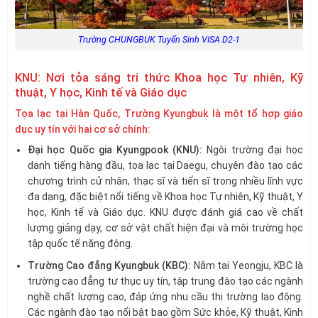
Trường CHUNGBUK Tuyển Sinh VISA D2-1
KNU: Nơi tỏa sáng tri thức Khoa học Tự nhiên, Kỹ
thuật, Y học, Kinh tế và Giáo dục
Tọa lạc tại Hàn Quốc, Trường Kyungbuk là một tổ hợp giáo
dục uy tín với hai cơ sở chính:
Đại học Quốc gia Kyungpook (KNU):
Ngôi trường đại học
danh tiếng hàng đầu, tọa lạc tại Daegu, chuyên đào tạo các
chương trình cử nhân, thạc sĩ và tiến sĩ trong nhiều lĩnh vực
đa dạng, đặc biệt nổi tiếng về Khoa học Tự nhiên, Kỹ thuật, Y
học, Kinh tế và Giáo dục. KNU được đánh giá cao về chất
lượng giảng dạy, cơ sở vật chất hiện đại và môi trường học
tập quốc tế năng động.
Trường Cao đẳng Kyungbuk (KBC):
Nằm tại Yeongju, KBC là
trường cao đẳng tư thục uy tín, tập trung đào tạo các ngành
nghề chất lượng cao, đáp ứng nhu cầu thị trường lao động.
Các ngành đào tạo nổi bật bao gồm Sức khỏe, Kỹ thuật, Kinh