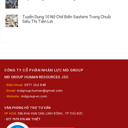
2026
Vấn
ở
Không
Việc
Tuyển
có
Làm
Dụng
bình
Tuyển Dụng 10 Nữ Chế Biến Sashimi Trong Chuỗi
Nhật
20
luận
Siêu Thị Tiện Lợi
2024
Nữ
ở
–
Chế
Tuyển
Không
Đồng
Biến
Dụng
có
Nai
Thủy
16
bình
Sản
Nam
luận
Gia
ở
Công
Tuyển
Kim
Dụng
Loại
10
Nữ
Chế
CÔNG TY CỔ PHẦN NHÂN LỰC MD GROUP
Biến
MD GROUP HUMAN RESOURCES JSC
Sashimi
Trong
- Điện thoại:
0971 262 848
Chuỗi
- Email:
mdgroup.human@gmail.com
Siêu
Thị
- Website:
mdgroup-vn.com
Tiện
Lợi
VĂN PHÒNG HỖ TRỢ TƯ VẤN
VP HCM:
586 KHA VẠN CÂN, LINH ĐÔNG , TP THỦ ĐỨC
-
077 7979 976 MR THIẾT