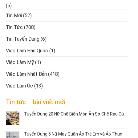
(5)
Tin Mới
(52)
Tin Tức
(708)
Tin Tuyển Dụng
(6)
Việc Làm Hàn Quốc
(1)
Việc Làm Mỹ
(1)
Việc Làm Nhật Bản
(418)
Việc Làm Úc
(13)
Tin tức – bài viết mới
Tuyển Dụng 20 Nữ Chế Biến Món Ăn Sơ Chế Rau Củ
Không
có
bình
Tuyển Dụng 5 Nữ May Quần Áo Trẻ Em và Áo Thun
luận