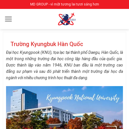
Bỏ
MD GROUP - vì một tương lai tươi sáng hơn
qua
nội
dung
Trường Kyungbuk Hàn Quốc
Đại học Kyungpook (KNU), tọa lạc tại thành phố Daegu, Hàn Quốc, là
một trong những trường đại học công lập hàng đầu của quốc gia.
Được thành lập vào năm 1946, KNU ban đầu là một trường cao
đẳng sư phạm và sau đó phát triển thành một trường đại học đa
ngành với nhiều chương trình học thuật đa dạng​.