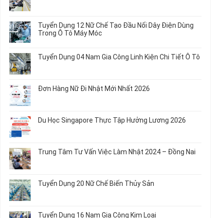
ở
Không
Tuyển
có
Dụng
bình
Tuyển Dụng 12 Nữ Chế Tạo Đầu Nối Dây Điện Dùng
20
luận
Trong Ô Tô Máy Móc
Nữ
ở
Chế
Tuyển
Không
Biến
Dụng
có
Tuyển Dụng 04 Nam Gia Công Linh Kiện Chi Tiết Ô Tô
Món
5
bình
Ăn
Nữ
luận
Không
Sơ
May
ở
có
Chế
Quần
Tuyển
bình
Rau
Đơn Hàng Nữ Đi Nhật Mới Nhất 2026
Áo
Dụng
luận
Củ
Trẻ
12
ở
Không
Em
Nữ
Tuyển
có
và
Chế
Dụng
bình
Áo
Du Học Singapore Thực Tập Hưởng Lương 2026
Tạo
04
luận
Thun
Đầu
Nam
ở
Không
Nối
Gia
Đơn
có
Dây
Công
Hàng
bình
Điện
Trung Tâm Tư Vấn Việc Làm Nhật 2024 – Đồng Nai
Linh
Nữ
luận
Dùng
Kiện
Đi
ở
Không
Trong
Chi
Nhật
Du
có
Ô
Tiết
Mới
Học
bình
Tô
Ô
Tuyển Dụng 20 Nữ Chế Biến Thủy Sản
Nhất
Singapore
luận
Máy
Tô
2026
Thực
ở
Không
Móc
Tập
Trung
có
Hưởng
Tâm
bình
Tuyển Dụng 16 Nam Gia Công Kim Loại
Lương
Tư
luận