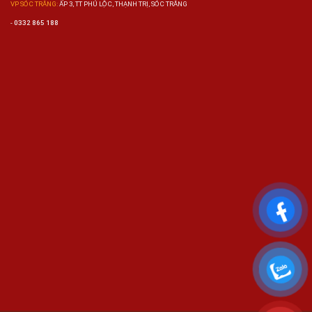
VP SÓC TRĂNG:
ẤP 3, TT PHÚ LỘC, THẠNH TRỊ, SÓC TRĂNG
-
0332 865 188