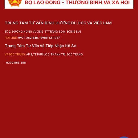
TRUNG TÂM TƯ VẤN ĐỊNH HƯỚNG DU HỌC VÀ VIỆC LÀM
SỐ 2, ĐƯỜNG HÙNG VƯƠNG, TT TRẢNG BOM, ĐỒNG NAI
HOTLINE:
0971 262 848 / 0988 631 587
Trung Tâm Tư Vấn Và Tiếp Nhận Hồ Sơ
VP SÓC TRĂNG:
ẤP 3, TT PHÚ LỘC, THẠNH TRỊ, SÓC TRĂNG
-
0332 865 188