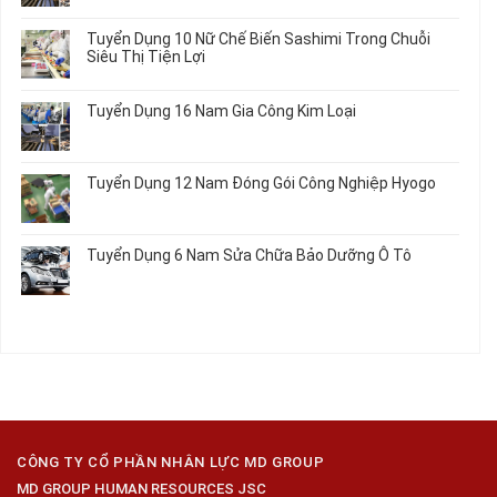
Việc
Tuyển
có
Làm
Dụng
bình
Tuyển Dụng 10 Nữ Chế Biến Sashimi Trong Chuỗi
Nhật
20
luận
Siêu Thị Tiện Lợi
2024
Nữ
ở
–
Chế
Tuyển
Không
Đồng
Biến
Dụng
có
Nai
Tuyển Dụng 16 Nam Gia Công Kim Loại
Thủy
16
bình
Sản
Nam
luận
Không
Gia
ở
có
Công
Tuyển
bình
Tuyển Dụng 12 Nam Đóng Gói Công Nghiệp Hyogo
Kim
Dụng
luận
Loại
10
ở
Không
Nữ
Tuyển
có
Chế
Dụng
bình
Tuyển Dụng 6 Nam Sửa Chữa Bảo Dưỡng Ô Tô
Biến
16
luận
Sashimi
Nam
ở
Không
Trong
Gia
Tuyển
có
Chuỗi
Công
Dụng
bình
Siêu
Kim
12
luận
Thị
Loại
Nam
ở
Tiện
Đóng
Tuyển
Lợi
Gói
Dụng
Công
6
Nghiệp
Nam
Hyogo
Sửa
Chữa
CÔNG TY CỔ PHẦN NHÂN LỰC MD GROUP
Bảo
MD GROUP HUMAN RESOURCES JSC
Dưỡng