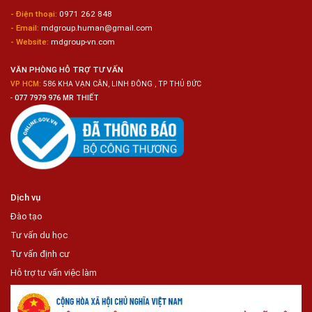
Ô
- Điện thoại:
0971 262 848
Tô
- Email:
mdgroup.human@gmail.com
- Website:
mdgroup-vn.com
VĂN PHÒNG HỖ TRỢ TƯ VẤN
VP HCM:
586 KHA VẠN CÂN, LINH ĐÔNG , TP THỦ ĐỨC
-
077 7979 976 MR THIẾT
Dịch vụ
Đào tạo
Tư vấn du học
Tư vấn định cư
Hỗ trợ tư vấn việc làm