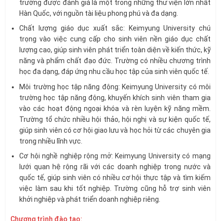
trường được đánh giá là một trong những thư viện lớn nhất
Hàn Quốc, với nguồn tài liệu phong phú và đa dạng.
Chất lượng giáo dục xuất sắc: Keimyung University chú
trọng vào việc cung cấp cho sinh viên nền giáo dục chất
lượng cao, giúp sinh viên phát triển toàn diện về kiến thức, kỹ
năng và phẩm chất đạo đức. Trường có nhiều chương trình
học đa dạng, đáp ứng nhu cầu học tập của sinh viên quốc tế.
Môi trường học tập năng động: Keimyung University có môi
trường học tập năng động, khuyến khích sinh viên tham gia
vào các hoạt động ngoại khóa và rèn luyện kỹ năng mềm.
Trường tổ chức nhiều hội thảo, hội nghị và sự kiện quốc tế,
giúp sinh viên có cơ hội giao lưu và học hỏi từ các chuyên gia
trong nhiều lĩnh vực.
Cơ hội nghề nghiệp rộng mở: Keimyung University có mạng
lưới quan hệ rộng rãi với các doanh nghiệp trong nước và
quốc tế, giúp sinh viên có nhiều cơ hội thực tập và tìm kiếm
việc làm sau khi tốt nghiệp. Trường cũng hỗ trợ sinh viên
khởi nghiệp và phát triển doanh nghiệp riêng.
Chương trình đào tạo: