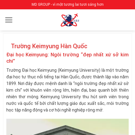
Bỏ
MD GROUP - vì một tương lai tươi sáng hơn
qua
nội
dung
Trường Keimyung Hàn Quốc
Đại học Keimyung: Ngôi trường “đẹp nhất xứ sở kim
chi”
Trường Đại học Keimyung (Keimyung University) là một trường
đại học tư thục nổi tiếng tại Hàn Quốc, được thành lập vào năm
1899. Nơi đây được mệnh danh là “ngôi trường đẹp nhất xứ sở
kim chi” với khuôn viên rộng lớn, hiện đại, bao quanh bởi thiên
nhiên thơ mộng. Keimyung University thu hút sinh viên trong
nước và quốc tế bởi chất lượng giáo dục xuất sắc, môi trường
học tập năng động và cơ hội nghề nghiệp rộng mở.