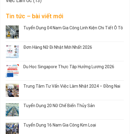
Việc Làm Úc
(13)
Tin tức – bài viết mới
Tuyển Dụng 04 Nam Gia Công Linh Kiện Chi Tiết Ô Tô
Không
có
bình
Đơn Hàng Nữ Đi Nhật Mới Nhất 2026
luận
ở
Không
Tuyển
có
Dụng
bình
Du Học Singapore Thực Tập Hưởng Lương 2026
04
luận
Nam
ở
Không
Gia
Đơn
có
Công
Hàng
bình
Trung Tâm Tư Vấn Việc Làm Nhật 2024 – Đồng Nai
Linh
Nữ
luận
Kiện
Đi
ở
Không
Chi
Nhật
Du
có
Tiết
Mới
Học
bình
Ô
Tuyển Dụng 20 Nữ Chế Biến Thủy Sản
Nhất
Singapore
luận
Tô
2026
Thực
ở
Không
Tập
Trung
có
Hưởng
Tâm
bình
Tuyển Dụng 16 Nam Gia Công Kim Loại
Lương
Tư
luận
2026
Vấn
ở
Không