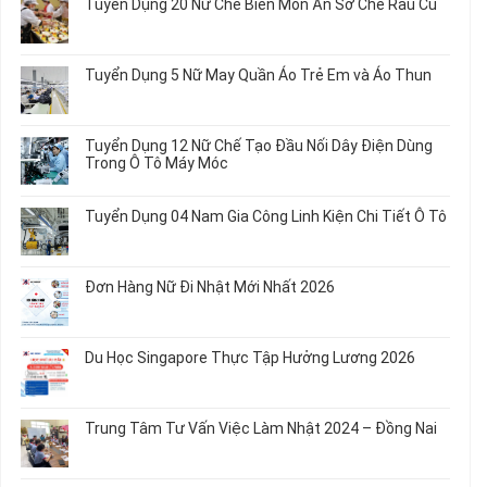
Tuyển Dụng 20 Nữ Chế Biến Món Ăn Sơ Chế Rau Củ
Không
có
bình
Tuyển Dụng 5 Nữ May Quần Áo Trẻ Em và Áo Thun
luận
ở
Không
Tuyển
có
Dụng
bình
Tuyển Dụng 12 Nữ Chế Tạo Đầu Nối Dây Điện Dùng
20
luận
Trong Ô Tô Máy Móc
Nữ
ở
Chế
Tuyển
Không
Biến
Dụng
có
Tuyển Dụng 04 Nam Gia Công Linh Kiện Chi Tiết Ô Tô
Món
5
bình
Ăn
Nữ
luận
Không
Sơ
May
ở
có
Chế
Quần
Tuyển
bình
Rau
Đơn Hàng Nữ Đi Nhật Mới Nhất 2026
Áo
Dụng
luận
Củ
Trẻ
12
ở
Không
Em
Nữ
Tuyển
có
và
Chế
Dụng
bình
Áo
Du Học Singapore Thực Tập Hưởng Lương 2026
Tạo
04
luận
Thun
Đầu
Nam
ở
Không
Nối
Gia
Đơn
có
Dây
Công
Hàng
bình
Điện
Trung Tâm Tư Vấn Việc Làm Nhật 2024 – Đồng Nai
Linh
Nữ
luận
Dùng
Kiện
Đi
ở
Không
Trong
Chi
Nhật
Du
có
Ô
Tiết
Mới
Học
bình