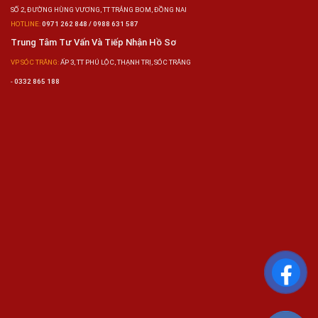
SỐ 2, ĐƯỜNG HÙNG VƯƠNG, TT TRẢNG BOM, ĐỒNG NAI
HOTLINE:
0971 262 848 / 0988 631 587
Trung Tâm Tư Vấn Và Tiếp Nhận Hồ Sơ
VP SÓC TRĂNG:
ẤP 3, TT PHÚ LỘC, THẠNH TRỊ, SÓC TRĂNG
-
0332 865 188