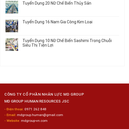
Tô
Ô
Tuyển Dụng 20 Nữ Chế Biến Thủy Sản
Nhất
Singapore
luận
Máy
Tô
2026
Thực
ở
Không
Móc
Tập
Trung
có
Hưởng
Tâm
bình
Tuyển Dụng 16 Nam Gia Công Kim Loại
Lương
Tư
luận
2026
Vấn
ở
Không
Việc
Tuyển
có
Làm
Dụng
bình
Tuyển Dụng 10 Nữ Chế Biến Sashimi Trong Chuỗi
Nhật
20
luận
Siêu Thị Tiện Lợi
2024
Nữ
ở
–
Chế
Tuyển
Không
Đồng
Biến
Dụng
có
Nai
Thủy
16
bình
Sản
Nam
luận
Gia
ở
Công
Tuyển
Kim
Dụng
Loại
10
Nữ
Chế
CÔNG TY CỔ PHẦN NHÂN LỰC MD GROUP
Biến
MD GROUP HUMAN RESOURCES JSC
Sashimi
Trong
- Điện thoại:
0971 262 848
Chuỗi
- Email:
mdgroup.human@gmail.com
Siêu
Thị
- Website:
mdgroup-vn.com
Tiện