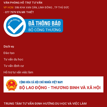
Lợi
VĂN PHÒNG HỖ TRỢ TƯ VẤN
VP HCM:
586 KHA VẠN CÂN, LINH ĐÔNG , TP THỦ ĐỨC
-
077 7979 976 MR THIẾT
Dịch vụ
Đào tạo
Tư vấn du học
Tư vấn định cư
Hỗ trợ tư vấn việc làm
TRUNG TÂM TƯ VẤN ĐỊNH HƯỚNG DU HỌC VÀ VIỆC LÀM