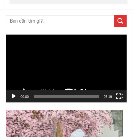
Trình
chơi
Video
00:00
07:19