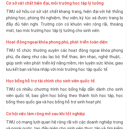
Cơ sở vật chất hiện đại, môi trường học tập lý tưởng:
TWU sở hữu cơ sở vật chất khang trang, hiện đại với hệ thống
phòng học, phòng thí nghiệm, thư viện, ký túc xá được trang bị
đầy đủ tiện nghi. Trường còn có khuôn viên rộng rãi, thoáng
mát, tạo môi trường học tập lý tưởng cho sinh viên.
Hoạt động ngoại khóa phong phú, phát triển toàn diện:
TWU tổ chức thường xuyên các hoạt động ngoại khóa phong
phú, đa dạng như câu lạc bộ thể thao, âm nhạc, nghệ thuật,…
giúp sinh viên phát triển kỹ năng mềm, rèn luyện sức khỏe, giao
lưu kết bạn và hòa nhập với môi trường học tập quốc tế.
Học bổng hỗ trợ tài chính cho sinh viên quốc tế:
TWU có nhiều chương trình học bổng hấp dẫn dành cho sinh
viên quốc tế, bao gồm học bổng theo thành tích học tập, học
bổng theo quốc gia và học bổng hỗ trợ sinh hoạt phí.
Cơ hội việc làm rộng mở sau khi tốt nghiệp:
TWU có mạng lưới quan hệ rộng rãi với các doanh nghiệp trong
và ngoài nước, tạo điều kiện cho sinh viên thực tập và tìm kiếm