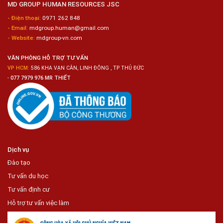
MD GROUP HUMAN RESOURCES JSC
Sashimi
Trong
- Điện thoại:
0971 262 848
Chuỗi
- Email:
mdgroup.human@gmail.com
Siêu
Thị
- Website:
mdgroup-vn.com
Tiện
Lợi
VĂN PHÒNG HỖ TRỢ TƯ VẤN
VP HCM:
586 KHA VẠN CÂN, LINH ĐÔNG , TP THỦ ĐỨC
-
077 7979 976 MR THIẾT
Dịch vụ
Đào tạo
Tư vấn du học
Tư vấn định cư
Hỗ trợ tư vấn việc làm