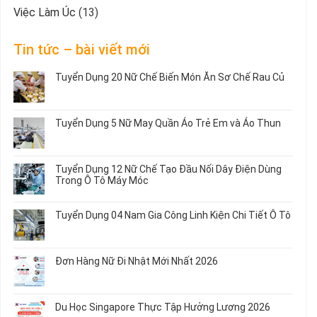
Việc Làm Úc
(13)
Tin tức – bài viết mới
Tuyển Dụng 20 Nữ Chế Biến Món Ăn Sơ Chế Rau Củ
Không
có
bình
Tuyển Dụng 5 Nữ May Quần Áo Trẻ Em và Áo Thun
luận
ở
Không
Tuyển
có
Dụng
bình
Tuyển Dụng 12 Nữ Chế Tạo Đầu Nối Dây Điện Dùng
20
luận
Trong Ô Tô Máy Móc
Nữ
ở
Chế
Tuyển
Không
Biến
Dụng
có
Tuyển Dụng 04 Nam Gia Công Linh Kiện Chi Tiết Ô Tô
Món
5
bình
Ăn
Nữ
luận
Không
Sơ
May
ở
có
Chế
Quần
Tuyển
bình
Rau
Đơn Hàng Nữ Đi Nhật Mới Nhất 2026
Áo
Dụng
luận
Củ
Trẻ
12
ở
Không
Em
Nữ
Tuyển
có
và
Chế
Dụng
bình
Áo
Du Học Singapore Thực Tập Hưởng Lương 2026
Tạo
04
luận