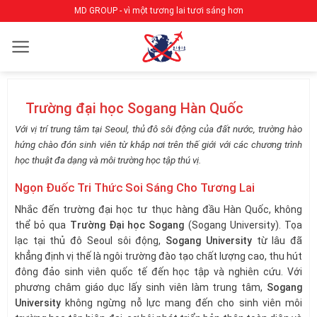
Bỏ
MD GROUP - vì một tương lai tươi sáng hơn
qua
nội
dung
Trường đại học Sogang Hàn Quốc
Với vị trí trung tâm tại Seoul, thủ đô sôi động của đất nước, trường hào
hứng chào đón sinh viên từ khắp nơi trên thế giới với các chương trình
học thuật đa dạng và môi trường học tập thú vị.
Ngọn Đuốc Tri Thức Soi Sáng Cho Tương Lai
Nhắc đến trường đại học tư thục hàng đầu Hàn Quốc, không
thể bỏ qua
Trường Đại học Sogang
(Sogang University). Tọa
lạc tại thủ đô Seoul sôi động,
Sogang University
từ lâu đã
khẳng định vị thế là ngôi trường đào tạo chất lượng cao, thu hút
đông đảo sinh viên quốc tế đến học tập và nghiên cứu. Với
phương châm giáo dục lấy sinh viên làm trung tâm,
Sogang
University
không ngừng nỗ lực mang đến cho sinh viên môi