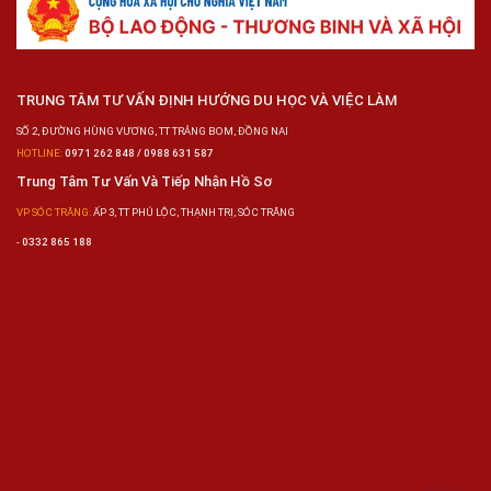
TRUNG TÂM TƯ VẤN ĐỊNH HƯỚNG DU HỌC VÀ VIỆC LÀM
SỐ 2, ĐƯỜNG HÙNG VƯƠNG, TT TRẢNG BOM, ĐỒNG NAI
HOTLINE:
0971 262 848 / 0988 631 587
Trung Tâm Tư Vấn Và Tiếp Nhận Hồ Sơ
VP SÓC TRĂNG:
ẤP 3, TT PHÚ LỘC, THẠNH TRỊ, SÓC TRĂNG
-
0332 865 188