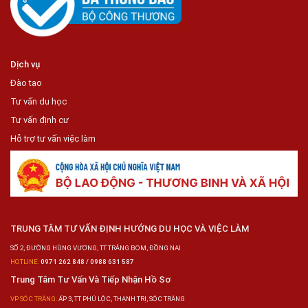
Dịch vụ
Đào tạo
Tư vấn du học
Tư vấn định cư
Hỗ trợ tư vấn việc làm
TRUNG TÂM TƯ VẤN ĐỊNH HƯỚNG DU HỌC VÀ VIỆC LÀM
SỐ 2, ĐƯỜNG HÙNG VƯƠNG, TT TRẢNG BOM, ĐỒNG NAI
HOTLINE:
0971 262 848 / 0988 631 587
Trung Tâm Tư Vấn Và Tiếp Nhận Hồ Sơ
VP SÓC TRĂNG:
ẤP 3, TT PHÚ LỘC, THẠNH TRỊ, SÓC TRĂNG