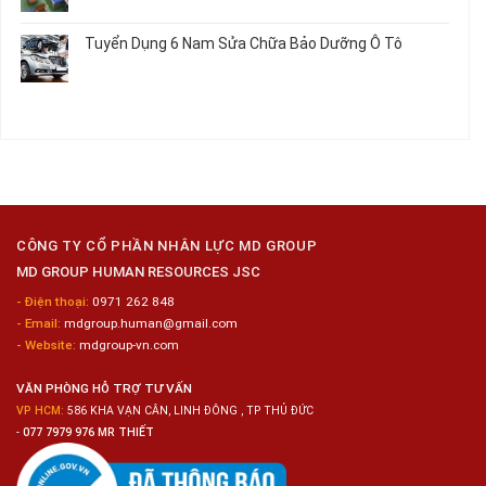
Nữ
Tuyển
có
Chế
Dụng
bình
Tuyển Dụng 6 Nam Sửa Chữa Bảo Dưỡng Ô Tô
Biến
16
luận
Sashimi
Nam
ở
Không
Trong
Gia
Tuyển
có
Chuỗi
Công
Dụng
bình
Siêu
Kim
12
luận
Thị
Loại
Nam
ở
Tiện
Đóng
Tuyển
Lợi
Gói
Dụng
Công
6
Nghiệp
Nam
Hyogo
Sửa
Chữa
CÔNG TY CỔ PHẦN NHÂN LỰC MD GROUP
Bảo
MD GROUP HUMAN RESOURCES JSC
Dưỡng
Ô
- Điện thoại:
0971 262 848
Tô
- Email:
mdgroup.human@gmail.com
- Website:
mdgroup-vn.com
VĂN PHÒNG HỖ TRỢ TƯ VẤN
VP HCM:
586 KHA VẠN CÂN, LINH ĐÔNG , TP THỦ ĐỨC
-
077 7979 976 MR THIẾT