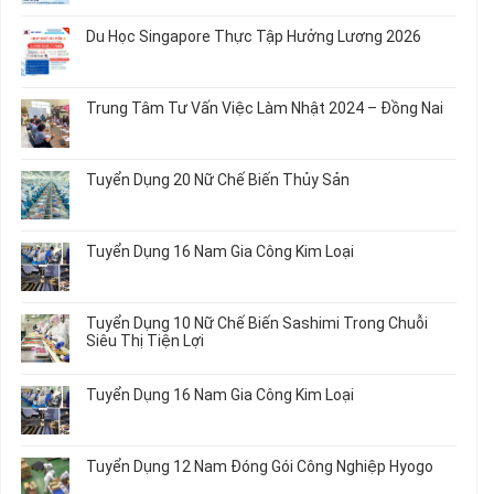
Tuyển
có
Dụng
bình
Du Học Singapore Thực Tập Hưởng Lương 2026
04
luận
Nam
ở
Không
Gia
Đơn
có
Công
Hàng
bình
Trung Tâm Tư Vấn Việc Làm Nhật 2024 – Đồng Nai
Linh
Nữ
luận
Kiện
Đi
ở
Không
Chi
Nhật
Du
có
Tiết
Mới
Học
bình
Ô
Tuyển Dụng 20 Nữ Chế Biến Thủy Sản
Nhất
Singapore
luận
Tô
2026
Thực
ở
Không
Tập
Trung
có
Hưởng
Tâm
bình
Tuyển Dụng 16 Nam Gia Công Kim Loại
Lương
Tư
luận
2026
Vấn
ở
Không
Việc
Tuyển
có
Làm
Dụng
bình
Tuyển Dụng 10 Nữ Chế Biến Sashimi Trong Chuỗi
Nhật
20
luận
Siêu Thị Tiện Lợi
2024
Nữ
ở
–
Chế
Tuyển
Không
Đồng
Biến
Dụng
có
Nai
Tuyển Dụng 16 Nam Gia Công Kim Loại
Thủy
16
bình
Sản
Nam
luận
Không
Gia
ở
có
Công
Tuyển
bình
Tuyển Dụng 12 Nam Đóng Gói Công Nghiệp Hyogo
Kim
Dụng
luận
Loại
10
ở
Không