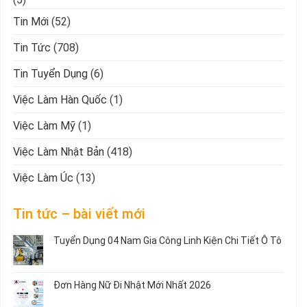
Tin Mới
(52)
Tin Tức
(708)
Tin Tuyển Dụng
(6)
Việc Làm Hàn Quốc
(1)
Việc Làm Mỹ
(1)
Việc Làm Nhật Bản
(418)
Việc Làm Úc
(13)
Tin tức – bài viết mới
Tuyển Dụng 04 Nam Gia Công Linh Kiện Chi Tiết Ô Tô
Không
có
bình
Đơn Hàng Nữ Đi Nhật Mới Nhất 2026
luận
ở
Không