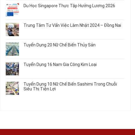
và
Chế
Dụng
bình
Áo
Du Học Singapore Thực Tập Hưởng Lương 2026
Tạo
04
luận
Thun
Đầu
Nam
ở
Không
Nối
Gia
Đơn
có
Dây
Công
Hàng
bình
Điện
Trung Tâm Tư Vấn Việc Làm Nhật 2024 – Đồng Nai
Linh
Nữ
luận
Dùng
Kiện
Đi
ở
Không
Trong
Chi
Nhật
Du
có
Ô
Tiết
Mới
Học
bình
Tô
Ô
Tuyển Dụng 20 Nữ Chế Biến Thủy Sản
Nhất
Singapore
luận
Máy
Tô
2026
Thực
ở
Không
Móc
Tập
Trung
có
Hưởng
Tâm
bình
Tuyển Dụng 16 Nam Gia Công Kim Loại
Lương
Tư
luận
2026
Vấn
ở
Không
Việc
Tuyển
có
Làm
Dụng
bình
Tuyển Dụng 10 Nữ Chế Biến Sashimi Trong Chuỗi
Nhật
20
luận
Siêu Thị Tiện Lợi
2024
Nữ
ở
–
Chế
Tuyển
Không
Đồng
Biến
Dụng
có
Nai
Thủy
16
bình
Sản
Nam
luận
Gia
ở
Công
Tuyển
Kim
Dụng
Loại
10
Nữ