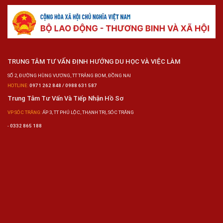
TRUNG TÂM TƯ VẤN ĐỊNH HƯỚNG DU HỌC VÀ VIỆC LÀM
SỐ 2, ĐƯỜNG HÙNG VƯƠNG, TT TRẢNG BOM, ĐỒNG NAI
HOTLINE:
0971 262 848 / 0988 631 587
Trung Tâm Tư Vấn Và Tiếp Nhận Hồ Sơ
VP SÓC TRĂNG:
ẤP 3, TT PHÚ LỘC, THẠNH TRỊ, SÓC TRĂNG
-
0332 865 188