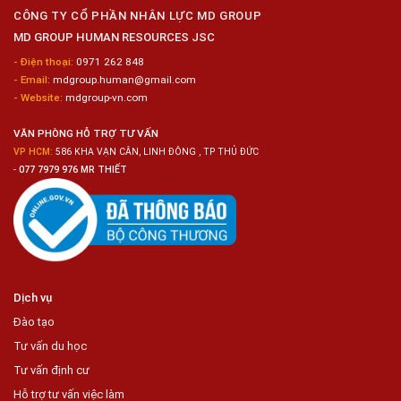
Chế
CÔNG TY CỔ PHẦN NHÂN LỰC MD GROUP
Biến
MD GROUP HUMAN RESOURCES JSC
Sashimi
Trong
- Điện thoại:
0971 262 848
Chuỗi
- Email:
mdgroup.human@gmail.com
Siêu
Thị
- Website:
mdgroup-vn.com
Tiện
Lợi
VĂN PHÒNG HỖ TRỢ TƯ VẤN
VP HCM:
586 KHA VẠN CÂN, LINH ĐÔNG , TP THỦ ĐỨC
-
077 7979 976 MR THIẾT
Dịch vụ
Đào tạo
Tư vấn du học
Tư vấn định cư
Hỗ trợ tư vấn việc làm