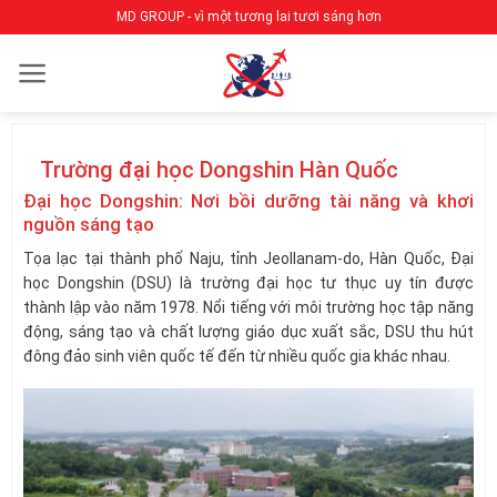
Bỏ
MD GROUP - vì một tương lai tươi sáng hơn
qua
nội
dung
Trường đại học Dongshin Hàn Quốc
Đại học Dongshin: Nơi bồi dưỡng tài năng và khơi
nguồn sáng tạo
Tọa lạc tại thành phố Naju, tỉnh Jeollanam-do, Hàn Quốc, Đại
học Dongshin (DSU) là trường đại học tư thục uy tín được
thành lập vào năm 1978. Nổi tiếng với môi trường học tập năng
động, sáng tạo và chất lượng giáo dục xuất sắc, DSU thu hút
đông đảo sinh viên quốc tế đến từ nhiều quốc gia khác nhau.