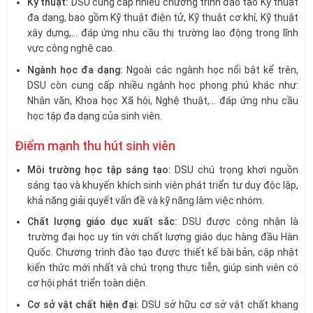
Kỹ thuật:
DSU cung cấp nhiều chương trình đào tạo Kỹ thuật
đa dạng, bao gồm Kỹ thuật điện tử, Kỹ thuật cơ khí, Kỹ thuật
xây dựng,… đáp ứng nhu cầu thị trường lao động trong lĩnh
vực công nghệ cao.
Ngành học đa dạng:
Ngoài các ngành học nổi bật kể trên,
DSU còn cung cấp nhiều ngành học phong phú khác như:
Nhân văn, Khoa học Xã hội, Nghệ thuật,… đáp ứng nhu cầu
học tập đa dạng của sinh viên.
Điểm mạnh thu hút sinh viên
Môi trường học tập sáng tạo:
DSU chú trọng khơi nguồn
sáng tạo và khuyến khích sinh viên phát triển tư duy độc lập,
khả năng giải quyết vấn đề và kỹ năng làm việc nhóm.
Chất lượng giáo dục xuất sắc:
DSU được công nhận là
trường đại học uy tín với chất lượng giáo dục hàng đầu Hàn
Quốc. Chương trình đào tạo được thiết kế bài bản, cập nhật
kiến thức mới nhất và chú trọng thực tiễn, giúp sinh viên có
cơ hội phát triển toàn diện.
Cơ sở vật chất hiện đại:
DSU sở hữu cơ sở vật chất khang