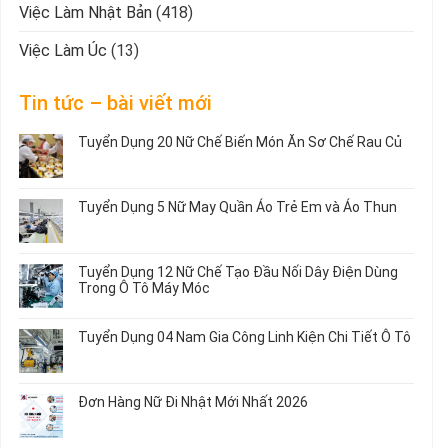
Việc Làm Nhật Bản
(418)
Việc Làm Úc
(13)
Tin tức – bài viết mới
Tuyển Dụng 20 Nữ Chế Biến Món Ăn Sơ Chế Rau Củ
Không
có
bình
Tuyển Dụng 5 Nữ May Quần Áo Trẻ Em và Áo Thun
luận
ở
Không
Tuyển
có
Dụng
bình
Tuyển Dụng 12 Nữ Chế Tạo Đầu Nối Dây Điện Dùng
20
luận
Trong Ô Tô Máy Móc
Nữ
ở
Chế
Tuyển
Không
Biến
Dụng
có
Tuyển Dụng 04 Nam Gia Công Linh Kiện Chi Tiết Ô Tô
Món
5
bình
Ăn
Nữ
luận
Không
Sơ
May
ở
có
Chế
Quần
Tuyển
bình
Rau
Đơn Hàng Nữ Đi Nhật Mới Nhất 2026
Áo
Dụng
luận
Củ
Trẻ
12
ở
Không
Em
Nữ
Tuyển
có