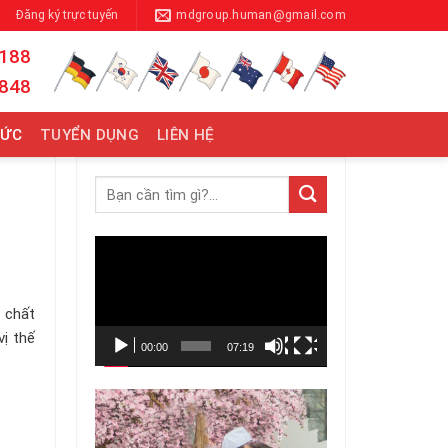
Đăng ký trực tuyến
mdgroup.human@gmail.com
 188
 848
TỨC
TUYỂN DỤNG
LIÊN HỆ
Trình
chơi
Video
t chất
ị thế
00:00
07:19