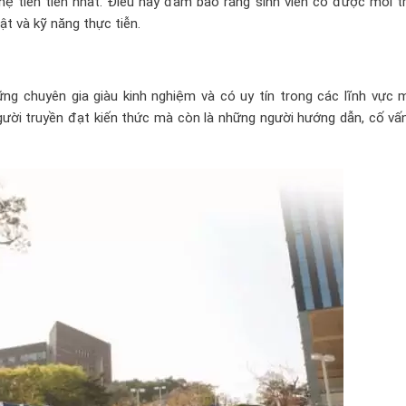
hệ tiên tiến nhất. Điều này đảm bảo rằng sinh viên có được môi t
ật và kỹ năng thực tiễn.
g chuyên gia giàu kinh nghiệm và có uy tín trong các lĩnh vực 
gười truyền đạt kiến thức mà còn là những người hướng dẫn, cố vấ