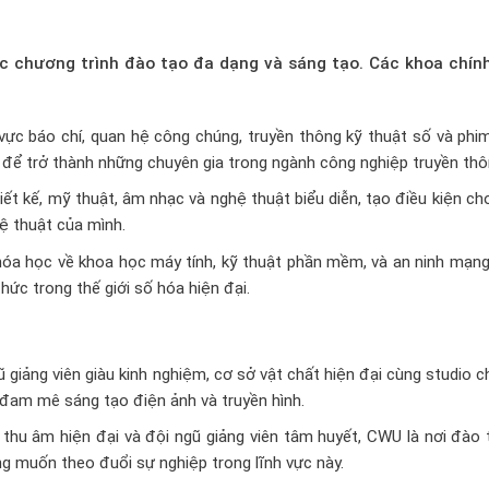
c chương trình đào tạo đa dạng và sáng tạo. Các khoa chín
vực báo chí, quan hệ công chúng, truyền thông kỹ thuật số và phi
t để trở thành những chuyên gia trong ngành công nghiệp truyền thô
t kế, mỹ thuật, âm nhạc và nghệ thuật biểu diễn, tạo điều kiện ch
ệ thuật của mình.
óa học về khoa học máy tính, kỹ thuật phần mềm, và an ninh mạng,
hức trong thế giới số hóa hiện đại.
giảng viên giàu kinh nghiệm, cơ sở vật chất hiện đại cùng studio 
n đam mê sáng tạo điện ảnh và truyền hình.
 thu âm hiện đại và đội ngũ giảng viên tâm huyết, CWU là nơi đào 
g muốn theo đuổi sự nghiệp trong lĩnh vực này.