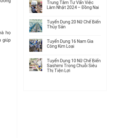
rường
Gia
Điện
Trung Tâm Tư Vấn Việc
Hàng
bình
Công
Dùng
Làm Nhật 2024 – Đồng Nai
Nữ
luận
Linh
Trong
ở
Không
Đi
Kiện
Ô
Du
có
Nhật
Chi
Tuyển Dụng 20 Nữ Chế Biến
Tô
Học
bình
Mới
Tiết
Thủy Sản
Máy
Singapore
luận
Nhất
Ô
Móc
mà họ
ở
Không
Thực
2026
Tô
Trung
có
Tập
n giúp
Tuyển Dụng 16 Nam Gia
Tâm
bình
Hưởng
Công Kim Loại
Tư
luận
Lương
ở
Không
Vấn
2026
Tuyển
có
Việc
Tuyển Dụng 10 Nữ Chế Biến
Dụng
bình
Làm
Sashimi Trong Chuỗi Siêu
20
luận
Nhật
Thị Tiện Lợi
ở
Nữ
2024
Tuyển
Không
Chế
–
Dụng
có
Biến
Đồng
16
bình
Thủy
Nai
Nam
luận
Sản
ở
Gia
Tuyển
Công
Dụng
Kim
10
Loại
Nữ
Chế
Biến
Sashimi
Trong