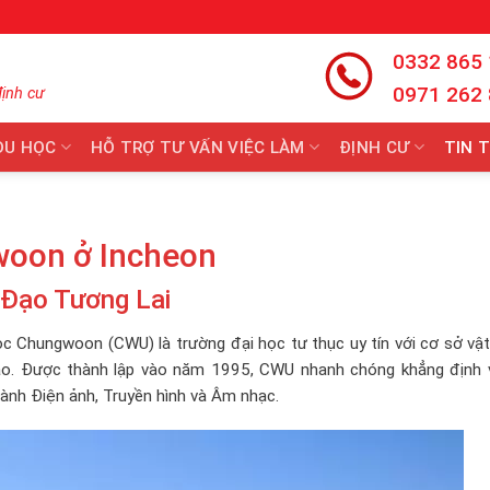
0332 865
0971 262
định cư
DU HỌC
HỖ TRỢ TƯ VẤN VIỆC LÀM
ĐỊNH CƯ
TIN 
woon ở Incheon
Đạo Tương Lai
ọc Chungwoon (CWU) là trường đại học tư thục uy tín với cơ sở vậ
cao. Được thành lập vào năm 1995, CWU nhanh chóng khẳng định v
gành Điện ảnh, Truyền hình và Âm nhạc.