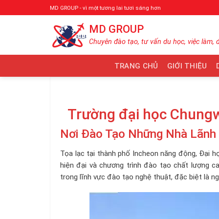
Bỏ
MD GROUP - vì một tương lai tươi sáng hơn
qua
MD GROUP
nội
dung
Chuyên đào tạo, tư vấn du học, việc làm, 
TRANG CHỦ
GIỚI THIỆU
Trường đại học Chung
Nơi Đào Tạo Những Nhà Lãnh 
Tọa lạc tại thành phố Incheon năng động, Đại h
hiện đại và chương trình đào tạo chất lượng 
trong lĩnh vực đào tạo nghệ thuật, đặc biệt là n