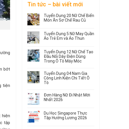
Tin tức – bài viết mới
Tuyển Dụng 20 Nữ Chế Biến
Món Ăn Sơ Chế Rau Củ
Không
có
Tuyển Dụng 5 Nữ May Quần
bình
Áo Trẻ Em và Áo Thun
luận
ở
Không
Tuyển
có
Tuyển Dụng 12 Nữ Chế Tạo
rường
Dụng
bình
Đầu Nối Dây Điện Dùng
20
luận
Trong Ô Tô Máy Móc
ở
Nữ
Tuyển
Không
Chế
m bớt
Dụng
có
Biến
Tuyển Dụng 04 Nam Gia
5
bình
Món
Công Linh Kiện Chi Tiết Ô
Nữ
luận
Ăn
Tô
g tiện
ở
May
Sơ
Không
Tuyển
Quần
Chế
có
Dụng
Áo
Rau
Đơn Hàng Nữ Đi Nhật Mới
bình
12
Trẻ
Củ
Nhất 2026
luận
Nữ
Em
Không
ở
Chế
và
có
Tuyển
Tạo
Áo
Du Học Singapore Thực
bình
 hiện
Dụng
Đầu
Thun
Tập Hưởng Lương 2026
luận
04
Nối
ọc tập
ở
Không
Nam
Dây
Đơn
có