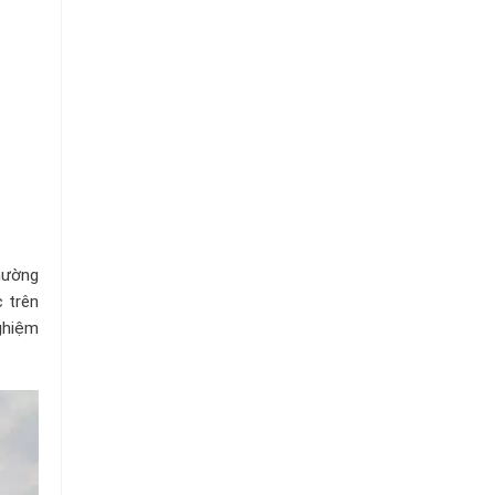
Chuỗi
Siêu
Thị
Tiện
Lợi
hường
c trên
nghiệm