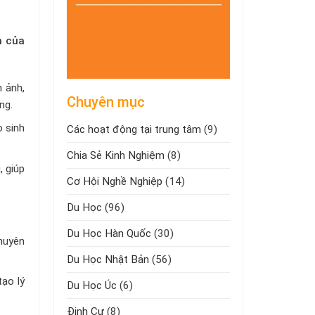
h của
m ảnh,
Chuyên mục
ng.
o sinh
Các hoạt động tại trung tâm
(9)
Chia Sẻ Kinh Nghiệm
(8)
 giúp
Cơ Hội Nghề Nghiệp
(14)
Du Học
(96)
Du Học Hàn Quốc
(30)
chuyên
Du Học Nhật Bản
(56)
tạo lý
Du Học Úc
(6)
Định Cư
(8)