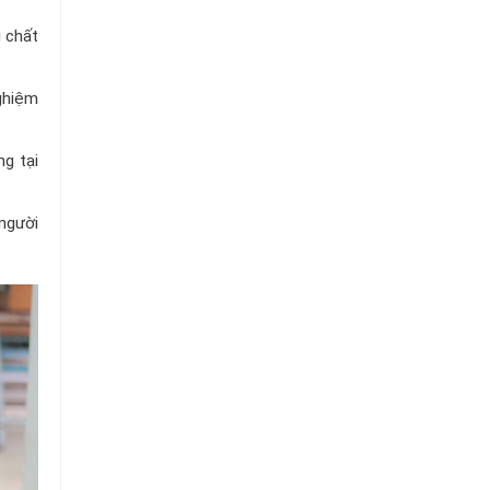
 chất
ghiệm
ng tại
người