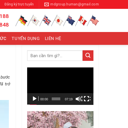
Đăng ký trực tuyến
mdgroup.human@gmail.com
 188
 848
TỨC
TUYỂN DỤNG
LIÊN HỆ
Trình
t bước
chơi
ã trở
Video
00:00
07:19