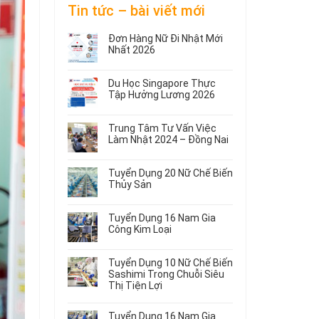
Tin tức – bài viết mới
Đơn Hàng Nữ Đi Nhật Mới
Nhất 2026
Không
có
Du Học Singapore Thực
bình
Tập Hưởng Lương 2026
luận
ở
Không
Đơn
có
Trung Tâm Tư Vấn Việc
Hàng
bình
Làm Nhật 2024 – Đồng Nai
Nữ
luận
ở
Không
Đi
Du
có
Nhật
Tuyển Dụng 20 Nữ Chế Biến
Học
bình
Mới
Thủy Sản
Singapore
luận
Nhất
ở
Không
Thực
2026
Trung
có
Tập
Tuyển Dụng 16 Nam Gia
Tâm
bình
Hưởng
Công Kim Loại
Tư
luận
Lương
ở
Không
Vấn
2026
Tuyển
có
Việc
Tuyển Dụng 10 Nữ Chế Biến
Dụng
bình
Làm
Sashimi Trong Chuỗi Siêu
20
luận
Nhật
Thị Tiện Lợi
ở
Nữ
2024
Tuyển
Không
Chế
–
Dụng
có
Biến
Đồng
Tuyển Dụng 16 Nam Gia