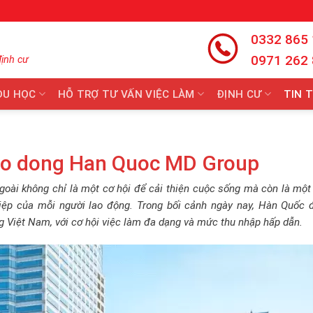
0332 865
0971 262
định cư
DU HỌC
HỖ TRỢ TƯ VẤN VIỆC LÀM
ĐỊNH CƯ
TIN 
lao dong Han Quoc MD Group
goài không chỉ là một cơ hội để cải thiện cuộc sống mà còn là mộ
hiệp của mỗi người lao động. Trong bối cảnh ngày nay, Hàn Quốc đ
g Việt Nam, với cơ hội việc làm đa dạng và mức thu nhập hấp dẫn.