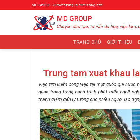
Bỏ
MD GROUP - vì một tương lai tươi sáng hơn
qua
MD GROUP
nội
dung
Chuyên đào tạo, tư vấn du học, việc làm, 
TRANG CHỦ
GIỚI THIỆU
Trung tam xuat khau 
Việc tìm kiếm công việc tại một quốc gia nước n
quan trọng trong hành trình phát triển nghề ng
thành điểm đến lý tưởng cho nhiều người lao độn