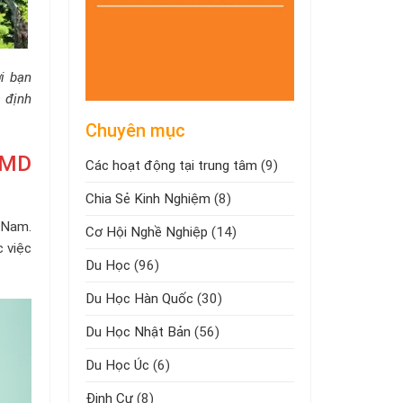
i bạn
à định
Chuyên mục
 MD
Các hoạt động tại trung tâm
(9)
Chia Sẻ Kinh Nghiệm
(8)
 Nam.
Cơ Hội Nghề Nghiệp
(14)
 việc
Du Học
(96)
Du Học Hàn Quốc
(30)
Du Học Nhật Bản
(56)
Du Học Úc
(6)
Định Cư
(8)