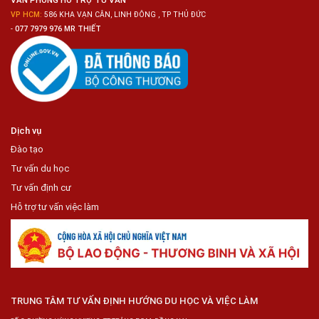
VP HCM:
586 KHA VẠN CÂN, LINH ĐÔNG , TP THỦ ĐỨC
-
077 7979 976 MR THIẾT
Dịch vụ
Đào tạo
Tư vấn du học
Tư vấn định cư
Hỗ trợ tư vấn việc làm
TRUNG TÂM TƯ VẤN ĐỊNH HƯỚNG DU HỌC VÀ VIỆC LÀM