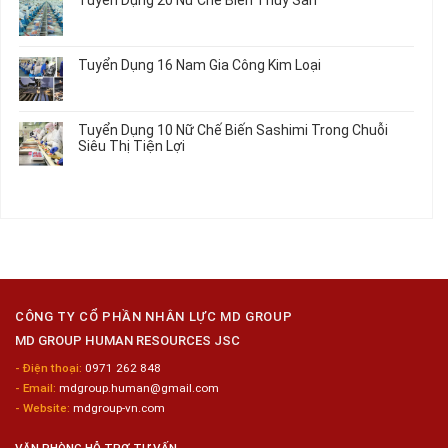
Nhất
Singapore
luận
Máy
Tô
2026
Thực
ở
Không
Móc
Tập
Trung
có
Hưởng
Tâm
bình
Tuyển Dụng 16 Nam Gia Công Kim Loại
Lương
Tư
luận
2026
Vấn
ở
Không
Việc
Tuyển
có
Làm
Dụng
bình
Tuyển Dụng 10 Nữ Chế Biến Sashimi Trong Chuỗi
Nhật
20
luận
Siêu Thị Tiện Lợi
2024
Nữ
ở
–
Chế
Tuyển
Không
Đồng
Biến
Dụng
có
Nai
Thủy
16
bình
Sản
Nam
luận
Gia
ở
Công
Tuyển
Kim
Dụng
Loại
10
Nữ
Chế
CÔNG TY CỔ PHẦN NHÂN LỰC MD GROUP
Biến
MD GROUP HUMAN RESOURCES JSC
Sashimi
Trong
- Điện thoại:
0971 262 848
Chuỗi
- Email:
mdgroup.human@gmail.com
Siêu
Thị
- Website:
mdgroup-vn.com
Tiện
Lợi
VĂN PHÒNG HỖ TRỢ TƯ VẤN