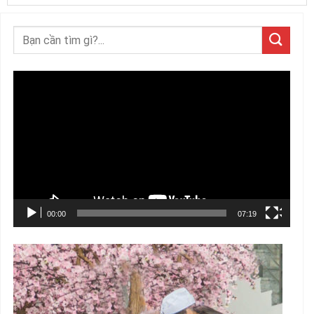
Trình
chơi
Video
00:00
07:19