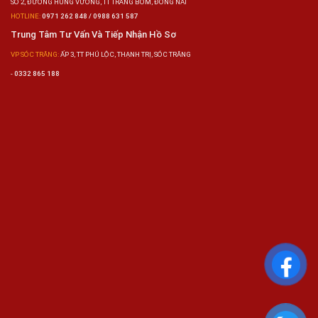
SỐ 2, ĐƯỜNG HÙNG VƯƠNG, TT TRẢNG BOM, ĐỒNG NAI
HOTLINE:
0971 262 848 / 0988 631 587
Trung Tâm Tư Vấn Và Tiếp Nhận Hồ Sơ
VP SÓC TRĂNG:
ẤP 3, TT PHÚ LỘC, THẠNH TRỊ, SÓC TRĂNG
-
0332 865 188