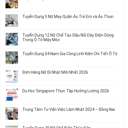
Không
có
bình
Tuyển Dụng 5 Nữ May Quần Áo Trẻ Em và Áo Thun
luận
ở
Không
Tuyển
có
Dụng
bình
Tuyển Dụng 12 Nữ Chế Tạo Đầu Nối Dây Điện Dùng
20
luận
Trong Ô Tô Máy Móc
Nữ
ở
Chế
Tuyển
Không
Biến
Dụng
có
Tuyển Dụng 04 Nam Gia Công Linh Kiện Chi Tiết Ô Tô
Món
5
bình
Ăn
Nữ
luận
Không
Sơ
May
ở
có
Chế
Quần
Tuyển
bình
Rau
Đơn Hàng Nữ Đi Nhật Mới Nhất 2026
Áo
Dụng
luận
Củ
Trẻ
12
ở
Không
Em
Nữ
Tuyển
có
và
Chế
Dụng
bình
Áo
Du Học Singapore Thực Tập Hưởng Lương 2026
Tạo
04
luận
Thun
Đầu
Nam
ở
Không
Nối
Gia
Đơn
có
Dây
Công
Hàng
bình
Điện
Trung Tâm Tư Vấn Việc Làm Nhật 2024 – Đồng Nai
Linh
Nữ
luận
Dùng
Kiện
Đi
ở
Không
Trong
Chi
Nhật
Du
có
Ô
Tiết
Mới
Học
bình
Tô
Ô
Tuyển Dụng 20 Nữ Chế Biến Thủy Sản