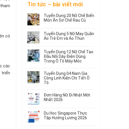
Tin tức – bài viết mới
h tham
Tuyển Dụng 20 Nữ Chế Biến
Món Ăn Sơ Chế Rau Củ
Không
có
Tuyển Dụng 5 Nữ May Quần
bình
iên có
Áo Trẻ Em và Áo Thun
luận
ở
Không
Tuyển
có
Tuyển Dụng 12 Nữ Chế Tạo
Dụng
bình
Đầu Nối Dây Điện Dùng
20
luận
Trong Ô Tô Máy Móc
ở
Nữ
ức các
Tuyển
Không
Chế
Dụng
có
Biến
 triển
Tuyển Dụng 04 Nam Gia
5
bình
Món
Công Linh Kiện Chi Tiết Ô
Nữ
luận
Ăn
Tô
ở
May
Sơ
Không
Tuyển
Quần
Chế
có
Dụng
Áo
Rau
Đơn Hàng Nữ Đi Nhật Mới
bình
12
Trẻ
Củ
Nhất 2026
luận
Nữ
Em
Không
ở
Chế
và
có
Tuyển
Tạo
Áo
Du Học Singapore Thực
bình
Dụng
Đầu
Thun
Tập Hưởng Lương 2026
luận
04
Nối
ở
Không
Nam
Dây
Đơn
có