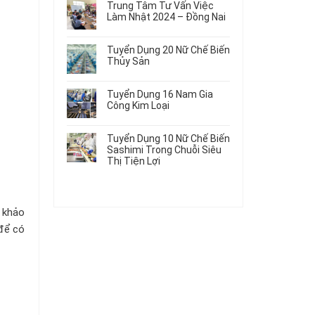
Gia
Điện
Trung Tâm Tư Vấn Việc
Hàng
bình
Công
Dùng
Làm Nhật 2024 – Đồng Nai
Nữ
luận
Linh
Trong
ở
Không
Đi
Kiện
Ô
Du
có
Nhật
Chi
Tuyển Dụng 20 Nữ Chế Biến
Tô
Học
bình
Mới
Tiết
Thủy Sản
Máy
Singapore
luận
Nhất
Ô
Móc
ở
Không
Thực
2026
Tô
Trung
có
Tập
Tuyển Dụng 16 Nam Gia
Tâm
bình
Hưởng
Công Kim Loại
Tư
luận
Lương
ở
Không
Vấn
2026
Tuyển
có
Việc
Tuyển Dụng 10 Nữ Chế Biến
Dụng
bình
Làm
Sashimi Trong Chuỗi Siêu
20
luận
Nhật
Thị Tiện Lợi
ở
Nữ
2024
Tuyển
Không
Chế
–
Dụng
có
Biến
Đồng
16
bình
Thủy
Nai
Nam
luận
Sản
m khảo
ở
Gia
 để có
Tuyển
Công
Dụng
Kim
10
Loại
Nữ
Chế
Biến
Sashimi
Trong