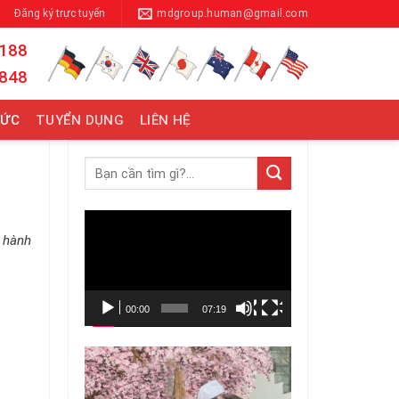
Đăng ký trực tuyến
mdgroup.human@gmail.com
 188
 848
TỨC
TUYỂN DỤNG
LIÊN HỆ
Trình
 hành
chơi
Video
00:00
07:19