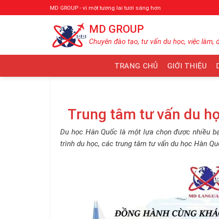
Bỏ
MD GROUP - vì một tương lai tươi sáng hơn
qua
MD GROUP
nội
dung
Chuyên đào tạo, tư vấn du học, việc làm, 
TRANG CHỦ
GIỚI THIỆU
Trung tâm tư vấn du h
Du học Hàn Quốc là một lựa chọn được nhiều bạ
trình du học, các trung tâm tư vấn du học Hàn Qu