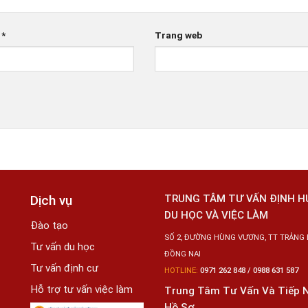
l
*
Trang web
Dịch vụ
TRUNG TÂM TƯ VẤN ĐỊNH 
DU HỌC VÀ VIỆC LÀM
Đào tạo
SỐ 2, ĐƯỜNG HÙNG VƯƠNG, TT TRẢNG 
Tư vấn du học
ĐỒNG NAI
Tư vấn định cư
HOTLINE:
0971 262 848 / 0988 631 587
Hỗ trợ tư vấn việc làm
Trung Tâm Tư Vấn Và Tiếp 
Hồ Sơ