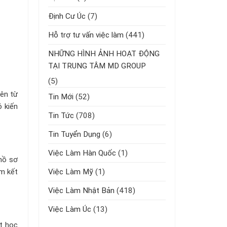
Định Cư Úc
(7)
Hỗ trợ tư vấn việc làm
(441)
NHỮNG HÌNH ẢNH HOẠT ĐỘNG
TẠI TRUNG TÂM MD GROUP
(5)
iên từ
Tin Mới
(52)
 kiến
Tin Tức
(708)
Tin Tuyển Dụng
(6)
Việc Làm Hàn Quốc
(1)
hồ sơ
Việc Làm Mỹ
(1)
am kết
Việc Làm Nhật Bản
(418)
Việc Làm Úc
(13)
t học