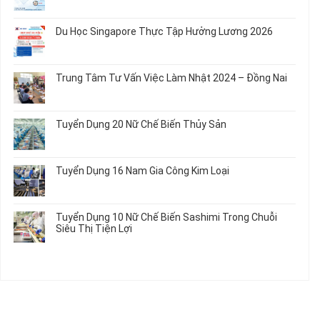
Em
Nữ
Tuyển
có
và
Chế
Dụng
bình
Áo
Du Học Singapore Thực Tập Hưởng Lương 2026
Tạo
04
luận
Thun
Đầu
Nam
ở
Không
Nối
Gia
Đơn
có
Dây
Công
Hàng
bình
Điện
Trung Tâm Tư Vấn Việc Làm Nhật 2024 – Đồng Nai
Linh
Nữ
luận
Dùng
Kiện
Đi
ở
Không
Trong
Chi
Nhật
Du
có
Ô
Tiết
Mới
Học
bình
Tô
Ô
Tuyển Dụng 20 Nữ Chế Biến Thủy Sản
Nhất
Singapore
luận
Máy
Tô
2026
Thực
ở
Không
Móc
Tập
Trung
có
Hưởng
Tâm
bình
Tuyển Dụng 16 Nam Gia Công Kim Loại
Lương
Tư
luận
2026
Vấn
ở
Không
Việc
Tuyển
có
Làm
Dụng
bình
Tuyển Dụng 10 Nữ Chế Biến Sashimi Trong Chuỗi
Nhật
20
luận
Siêu Thị Tiện Lợi
2024
Nữ
ở
–
Chế
Tuyển
Không
Đồng
Biến
Dụng
có
Nai
Thủy
16
bình
Sản
Nam
luận
Gia
ở
Công
Tuyển
Kim
Dụng