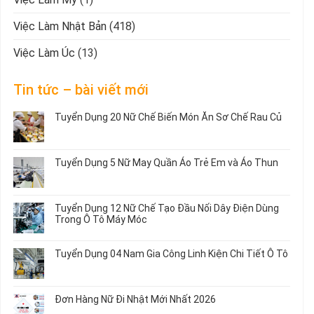
Việc Làm Nhật Bản
(418)
Việc Làm Úc
(13)
Tin tức – bài viết mới
Tuyển Dụng 20 Nữ Chế Biến Món Ăn Sơ Chế Rau Củ
Không
có
bình
Tuyển Dụng 5 Nữ May Quần Áo Trẻ Em và Áo Thun
luận
ở
Không
Tuyển
có
Dụng
bình
Tuyển Dụng 12 Nữ Chế Tạo Đầu Nối Dây Điện Dùng
20
luận
Trong Ô Tô Máy Móc
Nữ
ở
Chế
Tuyển
Không
Biến
Dụng
có
Tuyển Dụng 04 Nam Gia Công Linh Kiện Chi Tiết Ô Tô
Món
5
bình
Ăn
Nữ
luận
Không
Sơ
May
ở
có
Chế
Quần
Tuyển
bình
Rau
Đơn Hàng Nữ Đi Nhật Mới Nhất 2026
Áo
Dụng
luận
Củ
Trẻ
12
ở
Không