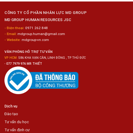
Loại
10
Nữ
Chế
CÔNG TY CỔ PHẦN NHÂN LỰC MD GROUP
Biến
MD GROUP HUMAN RESOURCES JSC
Sashimi
Trong
- Điện thoại:
0971 262 848
Chuỗi
- Email:
mdgroup.human@gmail.com
Siêu
Thị
- Website:
mdgroup-vn.com
Tiện
Lợi
VĂN PHÒNG HỖ TRỢ TƯ VẤN
VP HCM:
586 KHA VẠN CÂN, LINH ĐÔNG , TP THỦ ĐỨC
-
077 7979 976 MR THIẾT
Dịch vụ
Đào tạo
Tư vấn du học
Tư vấn định cư