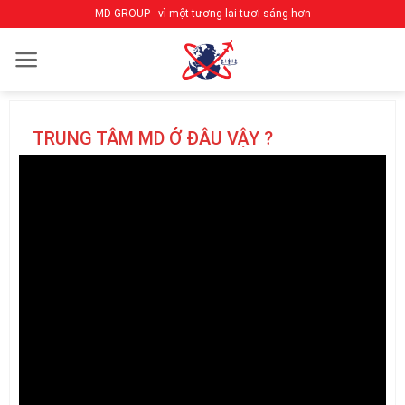
Bỏ
MD GROUP - vì một tương lai tươi sáng hơn
qua
nội
dung
TRUNG TÂM MD Ở ĐÂU VẬY ?