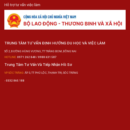
Hỗ trợ tư vấn việc làm
TRUNG TÂM TƯ VẤN ĐỊNH HƯỚNG DU HỌC VÀ VIỆC LÀM
SỐ 2, ĐƯỜNG HÙNG VƯƠNG, TT TRẢNG BOM, ĐỒNG NAI
HOTLINE:
0971 262 848 / 0988 631 587
Trung Tâm Tư Vấn Và Tiếp Nhận Hồ Sơ
VP SÓC TRĂNG:
ẤP 3, TT PHÚ LỘC, THẠNH TRỊ, SÓC TRĂNG
-
0332 865 188