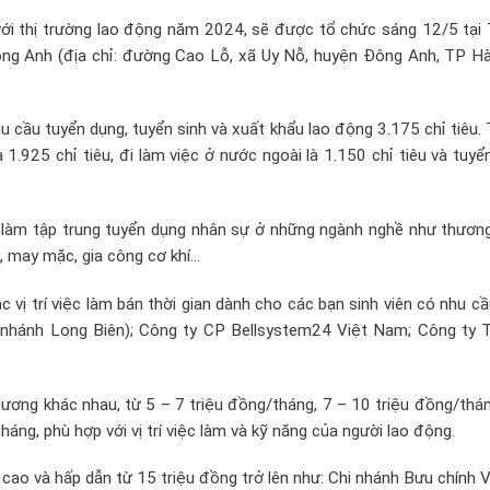
với thị trường lao động năm 2024, sẽ được tổ chức sáng 12/5 tại 
ng Anh (địa chỉ: đường Cao Lỗ, xã Uy Nỗ, huyện Đông Anh, TP Hà
u cầu tuyển dụng, tuyển sinh và xuất khẩu lao động 3.175 chỉ tiêu.
1.925 chỉ tiêu, đi làm việc ở nước ngoài là 1.150 chỉ tiêu và tuyể
c làm tập trung tuyển dụng nhân sự ở những ngành nghề như thương
tử, may mặc, gia công cơ khí…
 vị trí việc làm bán thời gian dành cho các bạn sinh viên có nhu c
nhánh Long Biên); Công ty CP Bellsystem24 Việt Nam; Công ty
ương khác nhau, từ 5 – 7 triệu đồng/tháng, 7 – 10 triệu đồng/thá
áng, phù hợp với vị trí việc làm và kỹ năng của người lao động.
cao và hấp dẫn từ 15 triệu đồng trở lên như: Chi nhánh Bưu chính V