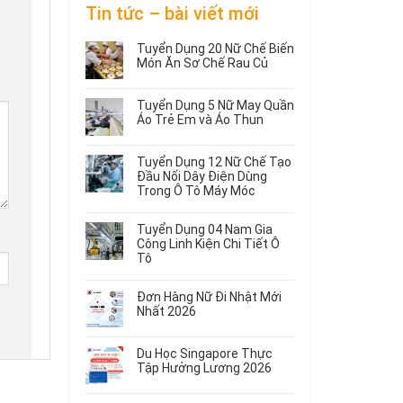
Tin tức – bài viết mới
Tuyển Dụng 20 Nữ Chế Biến
Món Ăn Sơ Chế Rau Củ
Không
có
Tuyển Dụng 5 Nữ May Quần
bình
Áo Trẻ Em và Áo Thun
luận
ở
Không
Tuyển
có
Tuyển Dụng 12 Nữ Chế Tạo
Dụng
bình
Đầu Nối Dây Điện Dùng
20
luận
Trong Ô Tô Máy Móc
ở
Nữ
Tuyển
Không
Chế
Dụng
có
Biến
Tuyển Dụng 04 Nam Gia
5
bình
Món
Công Linh Kiện Chi Tiết Ô
Nữ
luận
Ăn
Tô
ở
May
Sơ
Không
Tuyển
Quần
Chế
có
Dụng
Áo
Rau
Đơn Hàng Nữ Đi Nhật Mới
bình
12
Trẻ
Củ
Nhất 2026
luận
Nữ
Em
Không
ở
Chế
và
có
Tuyển
Tạo
Áo
Du Học Singapore Thực
bình
Dụng
Đầu
Thun
Tập Hưởng Lương 2026
luận
04
Nối
ở
Không
Nam
Dây
Đơn
có