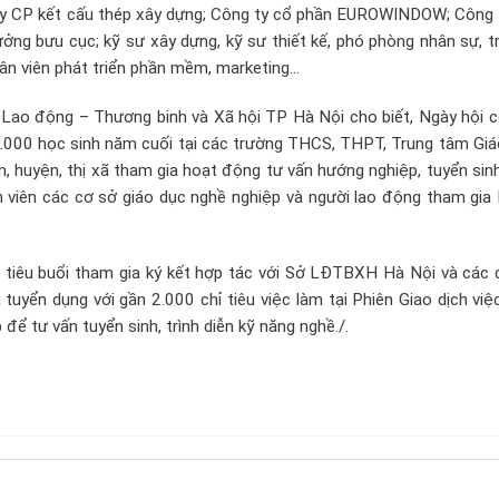
ty CP kết cấu thép xây dựng; Công ty cổ phần EUROWINDOW; Công 
ởng bưu cục; kỹ sư xây dựng, kỹ sư thiết kế, phó phòng nhân sự, 
hân viên phát triển phần mềm, marketing…
ở Lao động – Thương binh và Xã hội TP Hà Nội cho biết, Ngày hội 
.000 học sinh năm cuối tại các trường THCS, THPT, Trung tâm Giá
, huyện, thị xã tham gia hoạt động tư vấn hướng nghiệp, tuyển sin
h viên các cơ sở giáo dục nghề nghiệp và người lao động tham gia
tiêu buổi tham gia ký kết hợp tác với Sở LĐTBXH Hà Nội và các 
tuyển dụng với gần 2.000 chỉ tiêu việc làm tại Phiên Giao dịch việ
để tư vấn tuyển sinh, trình diễn kỹ năng nghề./.