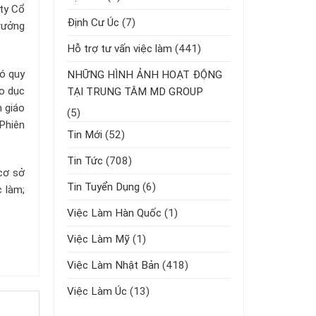
ty Cổ
Định Cư Úc
(7)
trưởng
Hỗ trợ tư vấn việc làm
(441)
có quy
NHỮNG HÌNH ẢNH HOẠT ĐỘNG
o dục
TẠI TRUNG TÂM MD GROUP
h giáo
(5)
 Phiên
Tin Mới
(52)
Tin Tức
(708)
cơ sở
Tin Tuyển Dụng
(6)
c làm;
Việc Làm Hàn Quốc
(1)
Việc Làm Mỹ
(1)
Việc Làm Nhật Bản
(418)
Việc Làm Úc
(13)