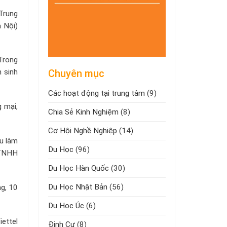
Trung
 Nội)
 Trong
Chuyên mục
n sinh
Các hoạt động tại trung tâm
(9)
 mại,
Chia Sẻ Kinh Nghiệm
(8)
Cơ Hội Nghề Nghiệp
(14)
ầu làm
Du Học
(96)
 TNHH
Du Học Hàn Quốc
(30)
Du Học Nhật Bản
(56)
ng, 10
Du Học Úc
(6)
iettel
Định Cư
(8)