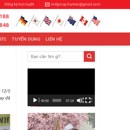
Đăng ký trực tuyến
mdgroup.human@gmail.com
 188
 848
TỨC
TUYỂN DỤNG
LIÊN HỆ
Trình
chơi
Video
g 12/5
nay đã
00:00
07:19