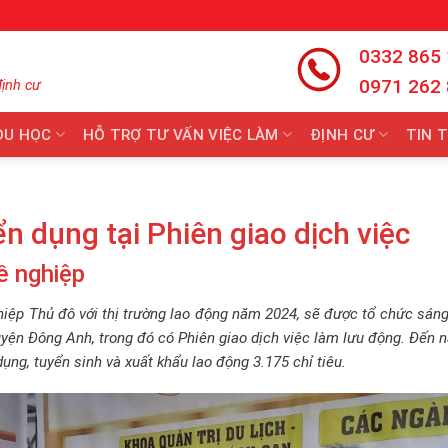
0332 865
0971 262
định cư
DU HỌC
HỖ TRỢ TƯ VẤN VIỆC LÀM
ĐỊNH CƯ
TIN 
ển dụng tại Phiên giao dịch việc
ề nghiệp
hiệp Thủ đô với thị trường lao động năm 2024, sẽ được tổ chức sán
uyện Đông Anh, trong đó có Phiên giao dịch việc làm lưu động. Đến 
ụng, tuyển sinh và xuất khẩu lao động 3.175 chỉ tiêu.