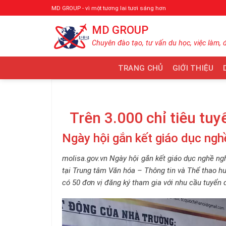
Bỏ
MD GROUP - vì một tương lai tươi sáng hơn
qua
MD GROUP
nội
dung
Chuyên đào tạo, tư vấn du học, việc làm, 
TRANG CHỦ
GIỚI THIỆU
Trên 3.000 chỉ tiêu tuy
Ngày hội gắn kết giáo dục ngh
molisa.gov.vn Ngày hội gắn kết giáo dục nghề ng
tại Trung tâm Văn hóa – Thông tin và Thể thao h
có 50 đơn vị đăng ký tham gia với nhu cầu tuyển d