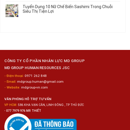
Làm
Dụng
bình
Tuyển Dụng 10 Nữ Chế Biến Sashimi Trong Chuỗi
Nhật
20
luận
Siêu Thị Tiện Lợi
2024
Nữ
ở
–
Chế
Tuyển
Không
Đồng
Biến
Dụng
có
Nai
Thủy
16
bình
Sản
Nam
luận
Gia
ở
Công
Tuyển
Kim
Dụng
Loại
10
Nữ
Chế
CÔNG TY CỔ PHẦN NHÂN LỰC MD GROUP
Biến
MD GROUP HUMAN RESOURCES JSC
Sashimi
Trong
- Điện thoại:
0971 262 848
Chuỗi
- Email:
mdgroup.human@gmail.com
Siêu
Thị
- Website:
mdgroup-vn.com
Tiện
Lợi
VĂN PHÒNG HỖ TRỢ TƯ VẤN
VP HCM:
586 KHA VẠN CÂN, LINH ĐÔNG , TP THỦ ĐỨC
-
077 7979 976 MR THIẾT