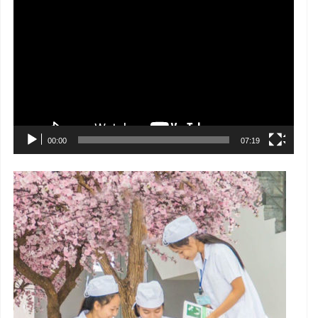
Trình
chơi
Video
00:00
07:19