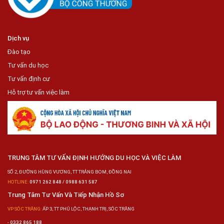
Dịch vụ
Đào tạo
Tư vấn du học
Tư vấn định cư
Hỗ trợ tư vấn việc làm
TRUNG TÂM TƯ VẤN ĐỊNH HƯỚNG DU HỌC VÀ VIỆC LÀM
SỐ 2, ĐƯỜNG HÙNG VƯƠNG, TT TRẢNG BOM, ĐỒNG NAI
HOTLINE:
0971 262 848 / 0988 631 587
Trung Tâm Tư Vấn Và Tiếp Nhận Hồ Sơ
VP SÓC TRĂNG:
ẤP 3, TT PHÚ LỘC, THẠNH TRỊ, SÓC TRĂNG
-
0332 865 188