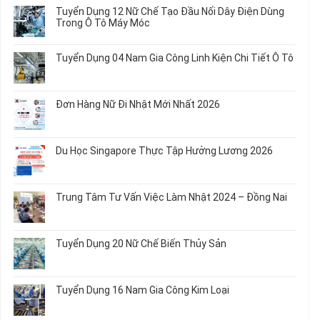
Dụng
bình
Tuyển Dụng 12 Nữ Chế Tạo Đầu Nối Dây Điện Dùng
20
luận
Trong Ô Tô Máy Móc
Nữ
ở
Chế
Tuyển
Không
Biến
Dụng
có
Tuyển Dụng 04 Nam Gia Công Linh Kiện Chi Tiết Ô Tô
Món
5
bình
Ăn
Nữ
luận
Không
Sơ
May
ở
có
Chế
Quần
Tuyển
bình
Rau
Đơn Hàng Nữ Đi Nhật Mới Nhất 2026
Áo
Dụng
luận
Củ
Trẻ
12
ở
Không
Em
Nữ
Tuyển
có
và
Chế
Dụng
bình
Áo
Du Học Singapore Thực Tập Hưởng Lương 2026
Tạo
04
luận
Thun
Đầu
Nam
ở
Không
Nối
Gia
Đơn
có
Dây
Công
Hàng
bình
Điện
Trung Tâm Tư Vấn Việc Làm Nhật 2024 – Đồng Nai
Linh
Nữ
luận
Dùng
Kiện
Đi
ở
Không
Trong
Chi
Nhật
Du
có
Ô
Tiết
Mới
Học
bình
Tô
Ô
Tuyển Dụng 20 Nữ Chế Biến Thủy Sản
Nhất
Singapore
luận
Máy
Tô
2026
Thực
ở
Không
Móc
Tập
Trung
có
Hưởng
Tâm
bình
Tuyển Dụng 16 Nam Gia Công Kim Loại
Lương
Tư
luận
2026
Vấn
ở
Không
Việc
Tuyển
có