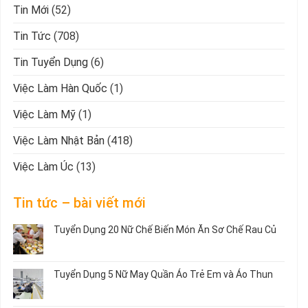
Tin Mới
(52)
Tin Tức
(708)
Tin Tuyển Dụng
(6)
Việc Làm Hàn Quốc
(1)
Việc Làm Mỹ
(1)
Việc Làm Nhật Bản
(418)
Việc Làm Úc
(13)
Tin tức – bài viết mới
Tuyển Dụng 20 Nữ Chế Biến Món Ăn Sơ Chế Rau Củ
Không
có
bình
Tuyển Dụng 5 Nữ May Quần Áo Trẻ Em và Áo Thun
luận
ở
Không
Tuyển
có