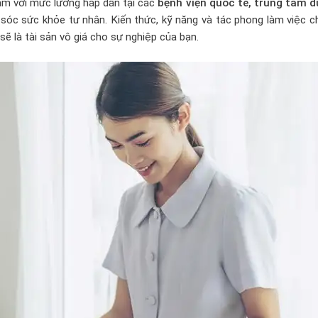
àm với mức lương hấp dẫn tại các
bệnh viện quốc tế, trung tâm 
óc sức khỏe tư nhân. Kiến thức, kỹ năng và tác phong làm việc c
sẽ là tài sản vô giá cho sự nghiệp của bạn.