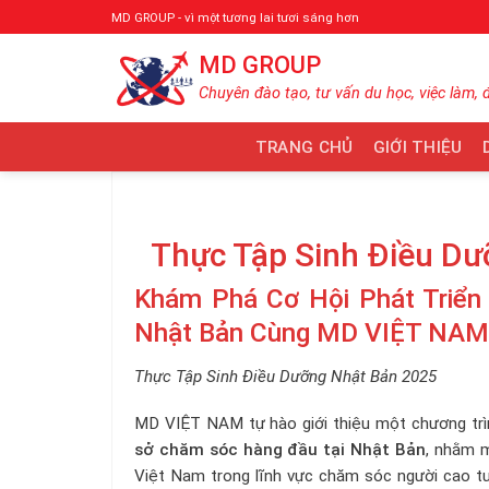
Bỏ
MD GROUP - vì một tương lai tươi sáng hơn
qua
MD GROUP
nội
dung
Chuyên đào tạo, tư vấn du học, việc làm, 
TRANG CHỦ
GIỚI THIỆU
Thực Tập Sinh Điều D
Khám Phá Cơ Hội Phát Triển
Nhật Bản Cùng MD VIỆT NAM
Thực Tập Sinh Điều Dưỡng Nhật Bản 2025
MD VIỆT NAM tự hào giới thiệu một chương trìn
sở chăm sóc hàng đầu tại Nhật Bản
, nhằm m
Việt Nam trong lĩnh vực chăm sóc người cao tu