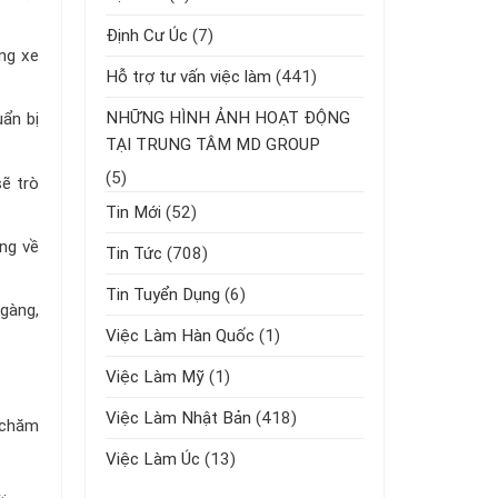
Định Cư Úc
(7)
ang xe
Hỗ trợ tư vấn việc làm
(441)
NHỮNG HÌNH ẢNH HOẠT ĐỘNG
ẩn bị
TẠI TRUNG TÂM MD GROUP
(5)
ẽ trò
Tin Mới
(52)
ng về
Tin Tức
(708)
Tin Tuyển Dụng
(6)
gàng,
Việc Làm Hàn Quốc
(1)
Việc Làm Mỹ
(1)
Việc Làm Nhật Bản
(418)
 chăm
Việc Làm Úc
(13)