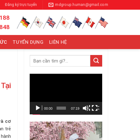
Đăng ký trực tuyến
mdgroup.human@gmail.com
 188
 848
TỨC
TUYỂN DỤNG
LIÊN HỆ
Trình
Tại
chơi
Video
00:00
07:19
và cơ
n trẻ
 hành