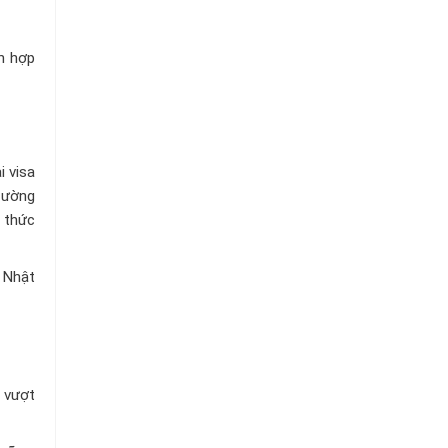
Chuỗi
Siêu
Thị
h hợp
Tiện
Lợi
i visa
đường
h thức
g Nhật
h vượt