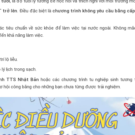
 tuổi
, là độ tuổi lý tưởng để học hỏi và thích nghi với môi trường mớ
 trở lên
. Điều đặc biệt là
chương trình không yêu cầu bằng cấp
ác tiêu chuẩn về sức khỏe để làm việc tại nước ngoài. Không mắ
ến khả năng làm việc.
rí lộ liễu.
lý lịch trong sạch.
ình TTS
Nhật Bản
hoặc các chương trình tu nghiệp sinh tương t
ơ hội công bằng cho những bạn chưa từng được trải nghiệm.