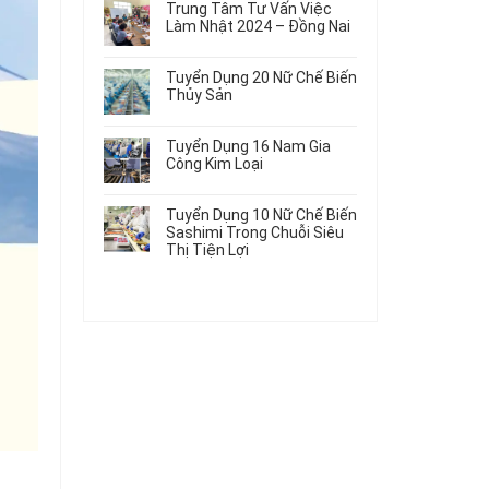
Gia
Điện
Trung Tâm Tư Vấn Việc
Hàng
bình
Công
Dùng
Làm Nhật 2024 – Đồng Nai
Nữ
luận
Linh
Trong
ở
Không
Đi
Kiện
Ô
Du
có
Nhật
Chi
Tuyển Dụng 20 Nữ Chế Biến
Tô
Học
bình
Mới
Tiết
Thủy Sản
Máy
Singapore
luận
Nhất
Ô
Móc
ở
Không
Thực
2026
Tô
Trung
có
Tập
Tuyển Dụng 16 Nam Gia
Tâm
bình
Hưởng
Công Kim Loại
Tư
luận
Lương
ở
Không
Vấn
2026
Tuyển
có
Việc
Tuyển Dụng 10 Nữ Chế Biến
Dụng
bình
Làm
Sashimi Trong Chuỗi Siêu
20
luận
Nhật
Thị Tiện Lợi
ở
Nữ
2024
Tuyển
Không
Chế
–
Dụng
có
Biến
Đồng
16
bình
Thủy
Nai
Nam
luận
Sản
ở
Gia
Tuyển
Công
Dụng
Kim
10
Loại
Nữ
Chế
Biến
Sashimi
Trong