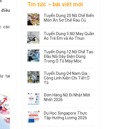
i.
Tin tức – bài viết mới
 điều
Tuyển Dụng 20 Nữ Chế Biến
Món Ăn Sơ Chế Rau Củ
Không
c các
có
Tuyển Dụng 5 Nữ May Quần
bình
Áo Trẻ Em và Áo Thun
luận
ở
Không
Tuyển
có
Tuyển Dụng 12 Nữ Chế Tạo
Dụng
bình
Đầu Nối Dây Điện Dùng
20
luận
Trong Ô Tô Máy Móc
ở
Nữ
Tuyển
Không
Chế
Dụng
có
Biến
Tuyển Dụng 04 Nam Gia
ự tại
5
bình
Món
Công Linh Kiện Chi Tiết Ô
Nữ
luận
Ăn
Tô
ở
May
Sơ
Không
Tuyển
Quần
Chế
có
Dụng
Áo
Rau
Đơn Hàng Nữ Đi Nhật Mới
bình
12
Trẻ
Củ
Nhất 2026
luận
Nữ
Em
Không
ở
Chế
và
có
Tuyển
Tạo
Áo
Du Học Singapore Thực
bình
Dụng
Đầu
Thun
Tập Hưởng Lương 2026
luận
04
Nối
ở
Không
Nam
Dây
Đơn
có