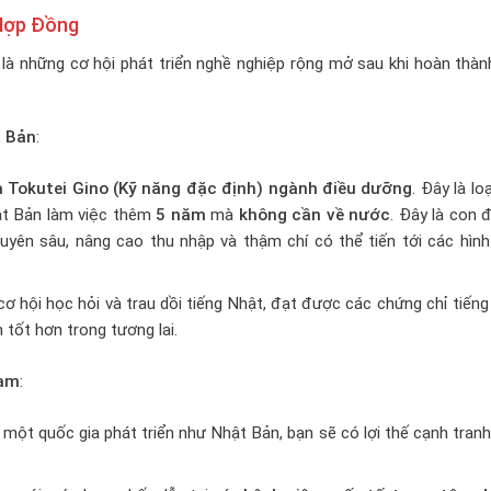
 Hợp Đồng
là những cơ hội phát triển nghề nghiệp rộng mở sau khi hoàn thàn
t Bản
:
a Tokutei Gino (Kỹ năng đặc định) ngành điều dưỡng
. Đây là loạ
hật Bản làm việc thêm
5 năm
mà
không cần về nước
. Đây là con 
huyên sâu, nâng cao thu nhập và thậm chí có thể tiến tới các hìn
 cơ hội học hỏi và trau dồi tiếng Nhật, đạt được các chứng chỉ tiến
 tốt hơn trong tương lai.
Nam
:
i một quốc gia phát triển như Nhật Bản, bạn sẽ có lợi thế cạnh tran