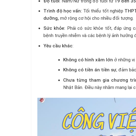
Độ tuổi
: Nam/Nữ trong độ tuổi từ
19 đến 35
Trình độ học vấn:
Tối thiểu tốt nghiệp
THPT
dưỡng,
mở rộng cơ hội cho nhiều đối tượng.
Sức khỏe:
Phải có sức khỏe tốt, đáp ứng c
bệnh truyền nhiễm và các bệnh lý ảnh hưởng đ
Yêu cầu khác
:
Không có hình xăm lớn
ở những vị t
Không có tiền án tiền sự
, đảm bảo 
Chưa từng tham gia chương tr
Nhật Bản. Điều này nhằm mang lại c