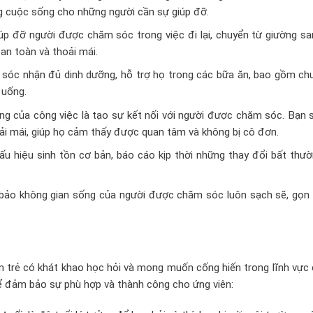
g cuộc sống cho những người cần sự giúp đỡ.
iúp đỡ người được chăm sóc trong việc đi lại, chuyển từ giường s
 an toàn và thoải mái.
sóc nhận đủ dinh dưỡng, hỗ trợ họ trong các bữa ăn, bao gồm chu
 uống.
g của công việc là tạo sự kết nối với người được chăm sóc. Bạn s
hoải mái, giúp họ cảm thấy được quan tâm và không bị cô đơn.
u hiệu sinh tồn cơ bản, báo cáo kịp thời những thay đổi bất thườ
bảo không gian sống của người được chăm sóc luôn sạch sẽ, gọn 
n trẻ có khát khao học hỏi và mong muốn cống hiến trong lĩnh vực
để đảm bảo sự phù hợp và thành công cho ứng viên: