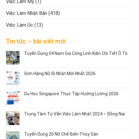
Việc Làm Mỹ
(1)
Việc Làm Nhật Bản
(418)
Việc Làm Úc
(13)
Tin tức – bài viết mới
Tuyển Dụng 04 Nam Gia Công Linh Kiện Chi Tiết Ô Tô
Không
có
bình
Đơn Hàng Nữ Đi Nhật Mới Nhất 2026
luận
ở
Không
Tuyển
có
Dụng
bình
Du Học Singapore Thực Tập Hưởng Lương 2026
04
luận
Nam
ở
Không
Gia
Đơn
có
Công
Hàng
bình
Trung Tâm Tư Vấn Việc Làm Nhật 2024 – Đồng Nai
Linh
Nữ
luận
Kiện
Đi
ở
Không
Chi
Nhật
Du
có
Tiết
Mới
Học
bình
Ô
Tuyển Dụng 20 Nữ Chế Biến Thủy Sản
Nhất
Singapore
luận