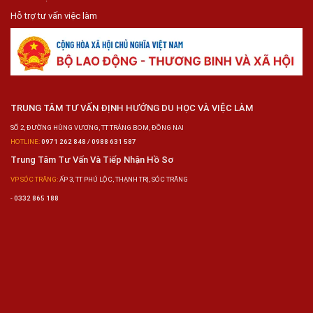
Hỗ trợ tư vấn việc làm
TRUNG TÂM TƯ VẤN ĐỊNH HƯỚNG DU HỌC VÀ VIỆC LÀM
SỐ 2, ĐƯỜNG HÙNG VƯƠNG, TT TRẢNG BOM, ĐỒNG NAI
HOTLINE:
0971 262 848 / 0988 631 587
Trung Tâm Tư Vấn Và Tiếp Nhận Hồ Sơ
VP SÓC TRĂNG:
ẤP 3, TT PHÚ LỘC, THẠNH TRỊ, SÓC TRĂNG
-
0332 865 188