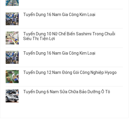
Tô
2026
Thực
ở
Không
Tập
Trung
có
Hưởng
Tâm
bình
Tuyển Dụng 16 Nam Gia Công Kim Loại
Lương
Tư
luận
2026
Vấn
ở
Không
Việc
Tuyển
có
Làm
Dụng
bình
Tuyển Dụng 10 Nữ Chế Biến Sashimi Trong Chuỗi
Nhật
20
luận
Siêu Thị Tiện Lợi
2024
Nữ
ở
–
Chế
Tuyển
Không
Đồng
Biến
Dụng
có
Nai
Tuyển Dụng 16 Nam Gia Công Kim Loại
Thủy
16
bình
Sản
Nam
luận
Không
Gia
ở
có
Công
Tuyển
bình
Tuyển Dụng 12 Nam Đóng Gói Công Nghiệp Hyogo
Kim
Dụng
luận
Loại
10
ở
Không
Nữ
Tuyển
có
Chế
Dụng
bình
Tuyển Dụng 6 Nam Sửa Chữa Bảo Dưỡng Ô Tô
Biến
16
luận
Sashimi
Nam
ở
Không
Trong
Gia
Tuyển
có
Chuỗi
Công
Dụng
bình
Siêu
Kim
12
luận
Thị
Loại
Nam
ở
Tiện
Đóng
Tuyển
Lợi
Gói
Dụng
Công
6