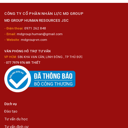
Nghiệp
Nam
Hyogo
Sửa
Chữa
CÔNG TY CỔ PHẦN NHÂN LỰC MD GROUP
Bảo
MD GROUP HUMAN RESOURCES JSC
Dưỡng
Ô
- Điện thoại:
0971 262 848
Tô
- Email:
mdgroup.human@gmail.com
- Website:
mdgroup-vn.com
VĂN PHÒNG HỖ TRỢ TƯ VẤN
VP HCM:
586 KHA VẠN CÂN, LINH ĐÔNG , TP THỦ ĐỨC
-
077 7979 976 MR THIẾT
Dịch vụ
Đào tạo
Tư vấn du học
Tư vấn định cư