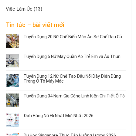
Việc Làm Úc
(13)
Tin tức – bài viết mới
Tuyển Dụng 20 Nữ Chế Biến Món Ăn Sơ Chế Rau Củ
Không
có
bình
Tuyển Dụng 5 Nữ May Quần Áo Trẻ Em và Áo Thun
luận
ở
Không
Tuyển
có
Dụng
bình
Tuyển Dụng 12 Nữ Chế Tạo Đầu Nối Dây Điện Dùng
20
luận
Trong Ô Tô Máy Móc
Nữ
ở
Chế
Tuyển
Không
Biến
Dụng
có
Tuyển Dụng 04 Nam Gia Công Linh Kiện Chi Tiết Ô Tô
Món
5
bình
Ăn
Nữ
luận
Không
Sơ
May
ở
có
Chế
Quần
Tuyển
bình
Rau
Đơn Hàng Nữ Đi Nhật Mới Nhất 2026
Áo
Dụng
luận
Củ
Trẻ
12
ở
Không
Em
Nữ
Tuyển
có
và
Chế
Dụng
bình
Áo
Du Học Singapore Thực Tập Hưởng Lương 2026
Tạo
04