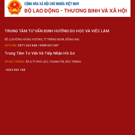
TRUNG TÂM TƯ VẤN ĐỊNH HƯỚNG DU HỌC VÀ VIỆC LÀM
SỐ 2, ĐƯỜNG HÙNG VƯƠNG, TT TRẢNG BOM, ĐỒNG NAI
HOTLINE:
0971 262 848 / 0988 631 587
Trung Tâm Tư Vấn Và Tiếp Nhận Hồ Sơ
VP SÓC TRĂNG:
ẤP 3, TT PHÚ LỘC, THẠNH TRỊ, SÓC TRĂNG
-
0332 865 188