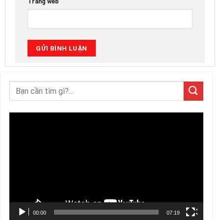
Trang web
Trình
chơi
Video
00:00
07:19