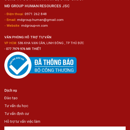
Biến
MD GROUP HUMAN RESOURCES JSC
Sashimi
Trong
- Điện thoại:
0971 262 848
Chuỗi
- Email:
mdgroup.human@gmail.com
Siêu
Thị
- Website:
mdgroup-vn.com
Tiện
Lợi
VĂN PHÒNG HỖ TRỢ TƯ VẤN
VP HCM:
586 KHA VẠN CÂN, LINH ĐÔNG , TP THỦ ĐỨC
-
077 7979 976 MR THIẾT
Dịch vụ
Đào tạo
Tư vấn du học
Tư vấn định cư
Hỗ trợ tư vấn việc làm