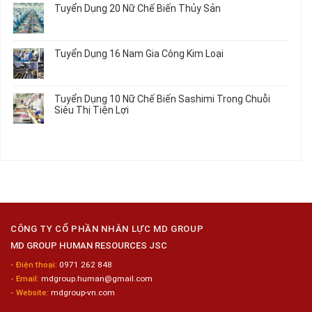
Tô
Ô
Tuyển Dụng 20 Nữ Chế Biến Thủy Sản
Nhất
Singapore
luận
Máy
Tô
2026
Thực
ở
Không
Móc
Tập
Trung
có
Hưởng
Tâm
bình
Tuyển Dụng 16 Nam Gia Công Kim Loại
Lương
Tư
luận
2026
Vấn
ở
Không
Việc
Tuyển
có
Làm
Dụng
bình
Tuyển Dụng 10 Nữ Chế Biến Sashimi Trong Chuỗi
Nhật
20
luận
Siêu Thị Tiện Lợi
2024
Nữ
ở
–
Chế
Tuyển
Không
Đồng
Biến
Dụng
có
Nai
Thủy
16
bình
Sản
Nam
luận
Gia
ở
Công
Tuyển
Kim
Dụng
Loại
10
Nữ
Chế
CÔNG TY CỔ PHẦN NHÂN LỰC MD GROUP
Biến
MD GROUP HUMAN RESOURCES JSC
Sashimi
Trong
- Điện thoại:
0971 262 848
Chuỗi
- Email:
mdgroup.human@gmail.com
Siêu
Thị
- Website:
mdgroup-vn.com
Tiện