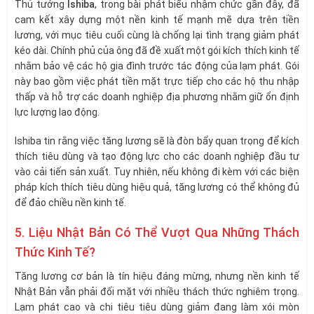
Thủ tướng
Ishiba
, trong bài phát biểu nhậm chức gần đây, đã
cam kết xây dựng một nền kinh tế mạnh mẽ dựa trên tiền
lương, với mục tiêu cuối cùng là chống lại tình trạng giảm phát
kéo dài. Chính phủ của ông đã đề xuất một gói kích thích kinh tế
nhằm bảo vệ các hộ gia đình trước tác động của lạm phát. Gói
này bao gồm việc phát tiền mặt trực tiếp cho các hộ thu nhập
thấp và hỗ trợ các doanh nghiệp địa phương nhằm giữ ổn định
lực lượng lao động.
Ishiba tin rằng việc tăng lương sẽ là đòn bẩy quan trọng để kích
thích tiêu dùng và tạo động lực cho các doanh nghiệp đầu tư
vào cải tiến sản xuất. Tuy nhiên, nếu không đi kèm với các biện
pháp kích thích tiêu dùng hiệu quả, tăng lương có thể không đủ
để đảo chiều nền kinh tế.
5. Liệu Nhật Bản Có Thể Vượt Qua Những Thách
Thức Kinh Tế?
Tăng lương cơ bản là tín hiệu đáng mừng, nhưng nền kinh tế
Nhật Bản vẫn phải đối mặt với nhiều thách thức nghiêm trọng.
Lạm phát cao và chi tiêu tiêu dùng giảm đang làm xói mòn