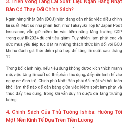
3. Triển Vọng Tăng Lãi Suất: Liệu Ngân Hàng Nhật
Bản Có Thay Đổi Chính Sách?
Ngân hàng Nhật Bản (
BOJ
) hiện đang cân nhắc việc điều chỉnh
lãi suất. Một số nhà phân tích, như
Takayuki Toji
từ Japan Post
Insurance, vẫn giữ niềm tin vào tiềm năng tăng trưởng GDP
trong quý III/2024 dù chi tiêu giảm. Tuy nhiên, lạm phát cao và
sức mua yếu tiếp tục đặt ra những thách thức lớn đối với BOJ
khi họ đánh giá thời điểm phù hợp để tăng lãi suất sau tháng
12.
Trong bối cảnh này, nếu tiêu dùng không được kích thích mạnh
mẽ, việc tăng lãi suất có thể phản tác dụng, đẩy nền kinh tế vào
nguy cơ đình trệ. Chính phủ Nhật Bản phải đối mặt với bài toán
khó: làm thế nào để cân bằng giữa việc kiểm soát lạm phát và
thúc đẩy tiêu dùng, trong khi vẫn duy trì được đà tăng trưởng
lương.
4. Chính Sách Của Thủ Tướng Ishiba: Hướng Tới
Một Nền Kinh Tế Dựa Trên Tiền Lương