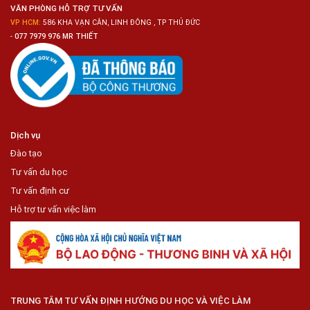
Lợi
VĂN PHÒNG HỖ TRỢ TƯ VẤN
VP HCM:
586 KHA VẠN CÂN, LINH ĐÔNG , TP THỦ ĐỨC
-
077 7979 976 MR THIẾT
Dịch vụ
Đào tạo
Tư vấn du học
Tư vấn định cư
Hỗ trợ tư vấn việc làm
TRUNG TÂM TƯ VẤN ĐỊNH HƯỚNG DU HỌC VÀ VIỆC LÀM