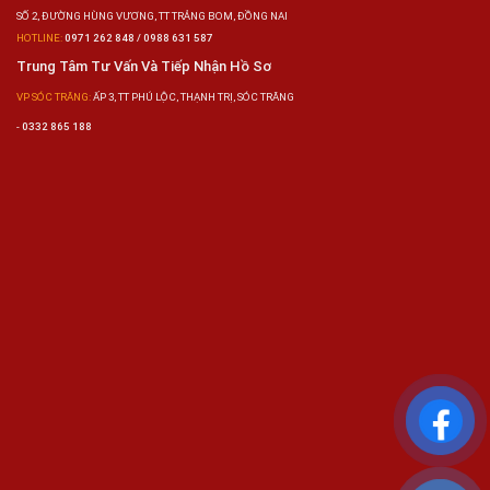
SỐ 2, ĐƯỜNG HÙNG VƯƠNG, TT TRẢNG BOM, ĐỒNG NAI
HOTLINE:
0971 262 848 / 0988 631 587
Trung Tâm Tư Vấn Và Tiếp Nhận Hồ Sơ
VP SÓC TRĂNG:
ẤP 3, TT PHÚ LỘC, THẠNH TRỊ, SÓC TRĂNG
-
0332 865 188