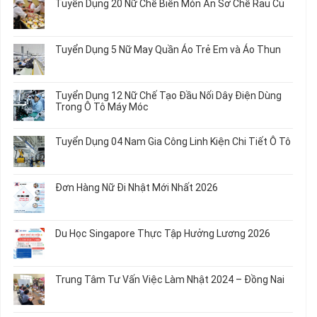
Tuyển Dụng 20 Nữ Chế Biến Món Ăn Sơ Chế Rau Củ
Không
có
bình
Tuyển Dụng 5 Nữ May Quần Áo Trẻ Em và Áo Thun
luận
ở
Không
Tuyển
có
Dụng
bình
Tuyển Dụng 12 Nữ Chế Tạo Đầu Nối Dây Điện Dùng
20
luận
Trong Ô Tô Máy Móc
Nữ
ở
Chế
Tuyển
Không
Biến
Dụng
có
Tuyển Dụng 04 Nam Gia Công Linh Kiện Chi Tiết Ô Tô
Món
5
bình
Ăn
Nữ
luận
Không
Sơ
May
ở
có
Chế
Quần
Tuyển
bình
Rau
Đơn Hàng Nữ Đi Nhật Mới Nhất 2026
Áo
Dụng
luận
Củ
Trẻ
12
ở
Không
Em
Nữ
Tuyển
có
và
Chế
Dụng
bình
Áo
Du Học Singapore Thực Tập Hưởng Lương 2026
Tạo
04
luận
Thun
Đầu
Nam
ở
Không
Nối
Gia
Đơn
có
Dây
Công
Hàng
bình
Điện
Trung Tâm Tư Vấn Việc Làm Nhật 2024 – Đồng Nai
Linh
Nữ
luận
Dùng
Kiện
Đi
ở
Không
Trong
Chi
Nhật
Du
có
Ô
Tiết
Mới
Học
bình