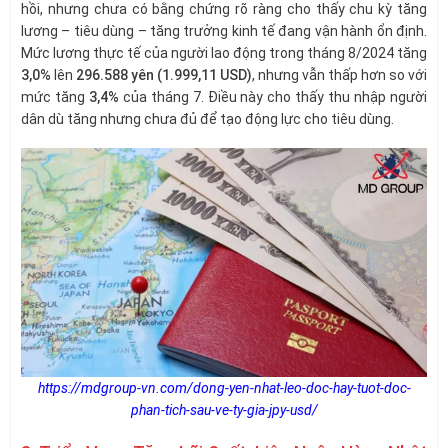
hồi, nhưng chưa có bằng chứng rõ ràng cho thấy chu kỳ tăng
lương – tiêu dùng – tăng trưởng kinh tế đang vận hành ổn định.
Mức lương thực tế của người lao động trong tháng 8/2024 tăng
3,0%
lên
296.588 yên (1.999,11 USD)
, nhưng vẫn thấp hơn so với
mức tăng
3,4%
của tháng 7. Điều này cho thấy thu nhập người
dân dù tăng nhưng chưa đủ để tạo động lực cho tiêu dùng.
https://mdgroup-vn.com/dong-yen-nhat-leo-doc-hay-tuot-doc-
phan-tich-sau-ve-ty-gia-jpy-usd/