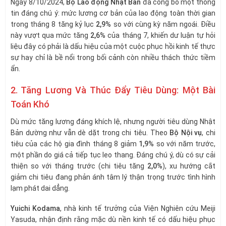
Ngày 8/10/2024,
Bộ Lao động Nhật Bản
đã công bố một thông
tin đáng chú ý: mức lương cơ bản của lao động toàn thời gian
trong tháng 8 tăng kỷ lục
2,9%
so với cùng kỳ năm ngoái. Điều
này vượt qua mức tăng
2,6%
của tháng 7, khiến dư luận tự hỏi
liệu đây có phải là dấu hiệu của một cuộc phục hồi kinh tế thực
sự hay chỉ là bề nổi trong bối cảnh còn nhiều thách thức tiềm
ẩn.
2. Tăng Lương Và Thúc Đẩy Tiêu Dùng: Một Bài
Toán Khó
Dù mức tăng lương đáng khích lệ, nhưng người tiêu dùng Nhật
Bản dường như vẫn dè dặt trong chi tiêu. Theo
Bộ Nội vụ
, chi
tiêu của các hộ gia đình tháng 8 giảm
1,9%
so với năm trước,
một phần do giá cả tiếp tục leo thang. Đáng chú ý, dù có sự cải
thiện so với tháng trước (chi tiêu tăng
2,0%
), xu hướng cắt
giảm chi tiêu đang phản ánh tâm lý thận trọng trước tình hình
lạm phát dai dẳng.
Yuichi Kodama
, nhà kinh tế trưởng của Viện Nghiên cứu Meiji
Yasuda, nhận định rằng mặc dù nền kinh tế có dấu hiệu phục