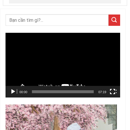
Trình
chơi
Video
00:00
07:19