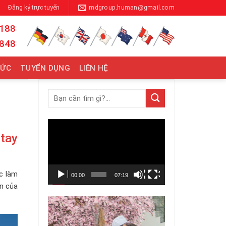
Đăng ký trực tuyến
mdgroup.human@gmail.com
 188
 848
TỨC
TUYỂN DỤNG
LIÊN HỆ
Trình
tay
chơi
Video
c làm
00:00
07:19
an của