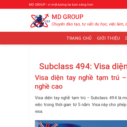
Bỏ
MD GROUP - vì một tương lai tươi sáng hơn
qua
MD GROUP
nội
dung
Chuyên đào tạo, tư vấn du học, việc làm, 
TRANG CHỦ
GIỚI THIỆU
Subclass 494: Visa diệ
Visa diện tay nghề tạm trú 
nghề cao
Visa diện tay nghề tạm trú – Subclass 494 là m
việc trong thời gian từ 5 năm. Visa này cho phép
visa.