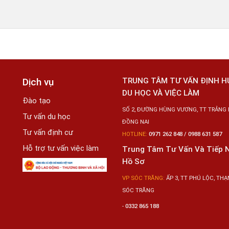
Dịch vụ
TRUNG TÂM TƯ VẤN ĐỊNH 
DU HỌC VÀ VIỆC LÀM
Đào tạo
SỐ 2, ĐƯỜNG HÙNG VƯƠNG, TT TRẢNG 
Tư vấn du học
ĐỒNG NAI
Tư vấn định cư
HOTLINE:
0971 262 848 / 0988 631 587
Hỗ trợ tư vấn việc làm
Trung Tâm Tư Vấn Và Tiếp 
Hồ Sơ
VP SÓC TRĂNG:
ẤP 3, TT PHÚ LỘC, THẠN
SÓC TRĂNG
-
0332 865 188