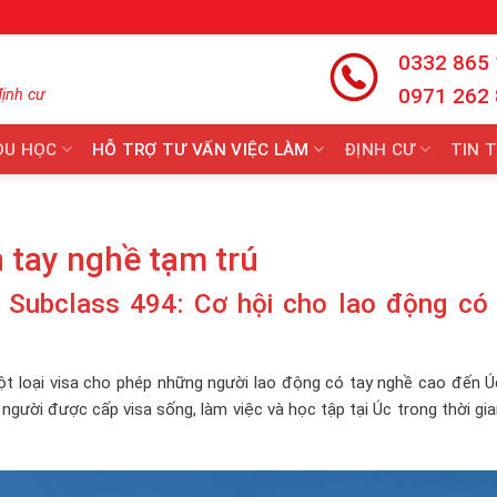
0332 865
0971 262
định cư
DU HỌC
HỖ TRỢ TƯ VẤN VIỆC LÀM
ĐỊNH CƯ
TIN 
n tay nghề tạm trú
– Subclass 494: Cơ hội cho lao động có 
ột loại visa cho phép những người lao động có tay nghề cao đến Ú
 người được cấp visa sống, làm việc và học tập tại Úc trong thời gi