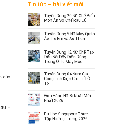
Tin tức – bài viết mới
Tuyển Dụng 20 Nữ Chế Biến
Món Ăn Sơ Chế Rau Củ
Không
có
Tuyển Dụng 5 Nữ May Quần
bình
Áo Trẻ Em và Áo Thun
luận
ở
Không
Tuyển
có
Tuyển Dụng 12 Nữ Chế Tạo
Dụng
bình
Đầu Nối Dây Điện Dùng
20
luận
Trong Ô Tô Máy Móc
ở
Nữ
Tuyển
Không
Chế
Dụng
có
Biến
Tuyển Dụng 04 Nam Gia
ấn của
5
bình
Món
Công Linh Kiện Chi Tiết Ô
Nữ
luận
Ăn
Tô
ở
May
Sơ
Không
Tuyển
Quần
Chế
có
Dụng
Áo
Rau
Đơn Hàng Nữ Đi Nhật Mới
bình
12
Trẻ
Củ
Nhất 2026
luận
Nữ
Em
Không
trú –
ở
Chế
và
có
Tuyển
Tạo
Áo
Du Học Singapore Thực
bình
Dụng
Đầu
Thun
Tập Hưởng Lương 2026
luận
04
Nối
ở
Không
Nam
Dây
Đơn
có