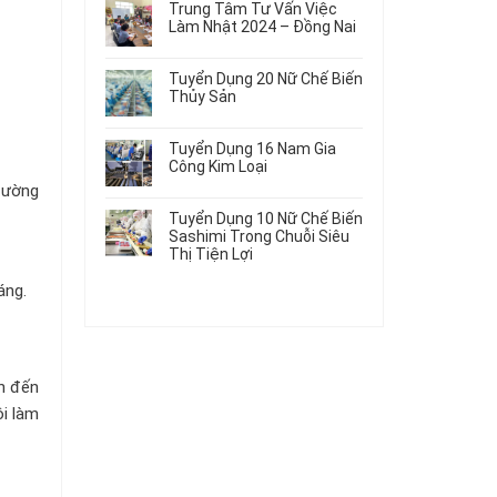
Gia
Điện
Trung Tâm Tư Vấn Việc
Hàng
bình
Công
Dùng
Làm Nhật 2024 – Đồng Nai
Nữ
luận
Linh
Trong
ở
Không
Đi
Kiện
Ô
Du
có
Nhật
Chi
Tuyển Dụng 20 Nữ Chế Biến
Tô
Học
bình
Mới
Tiết
Thủy Sản
Máy
Singapore
luận
Nhất
Ô
Móc
ở
Không
Thực
2026
Tô
Trung
có
Tập
Tuyển Dụng 16 Nam Gia
Tâm
bình
Hưởng
Công Kim Loại
Tư
luận
Lương
đường
ở
Không
Vấn
2026
Tuyển
có
Việc
Tuyển Dụng 10 Nữ Chế Biến
Dụng
bình
Làm
Sashimi Trong Chuỗi Siêu
20
luận
Nhật
Thị Tiện Lợi
ở
Nữ
2024
Tuyển
Không
Chế
–
áng.
Dụng
có
Biến
Đồng
16
bình
Thủy
Nai
Nam
luận
Sản
ở
Gia
Tuyển
Công
Dụng
Kim
n đến
10
Loại
ội làm
Nữ
Chế
Biến
Sashimi
Trong