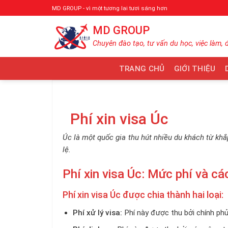
Bỏ
MD GROUP - vì một tương lai tươi sáng hơn
qua
MD GROUP
nội
dung
Chuyên đào tạo, tư vấn du học, việc làm, 
TRANG CHỦ
GIỚI THIỆU
Phí xin visa Úc
Úc là một quốc gia thu hút nhiều du khách từ khắp
lệ.
Phí xin visa Úc: Mức phí và c
Phí xin visa Úc được chia thành hai loại:
Phí xử lý visa:
Phí này được thu bởi chính phủ 