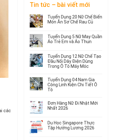
Tin tức – bài viết mới
Tuyển Dụng 20 Nữ Chế Biến
Món Ăn Sơ Chế Rau Củ
Không
có
Tuyển Dụng 5 Nữ May Quần
bình
Áo Trẻ Em và Áo Thun
luận
ở
Không
Tuyển
có
Tuyển Dụng 12 Nữ Chế Tạo
Dụng
bình
Đầu Nối Dây Điện Dùng
20
luận
Trong Ô Tô Máy Móc
ở
Nữ
Tuyển
Không
Chế
Dụng
có
Biến
Tuyển Dụng 04 Nam Gia
5
bình
Món
Công Linh Kiện Chi Tiết Ô
Nữ
luận
Ăn
Tô
ở
May
Sơ
Không
Tuyển
Quần
Chế
có
Dụng
Áo
Rau
Đơn Hàng Nữ Đi Nhật Mới
bình
12
Trẻ
Củ
Nhất 2026
ại các
luận
Nữ
Em
Không
ở
Chế
và
có
Tuyển
Tạo
Áo
Du Học Singapore Thực
bình
Dụng
Đầu
Thun
Tập Hưởng Lương 2026
luận
04
Nối
ở
Không
Nam
Dây
Đơn
có