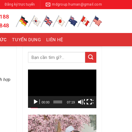
Đăng ký trực tuyến
mdgroup.human@gmail.com
 188
 848
TỨC
TUYỂN DỤNG
LIÊN HỆ
Trình
ch hợp
chơi
Video
00:00
07:19