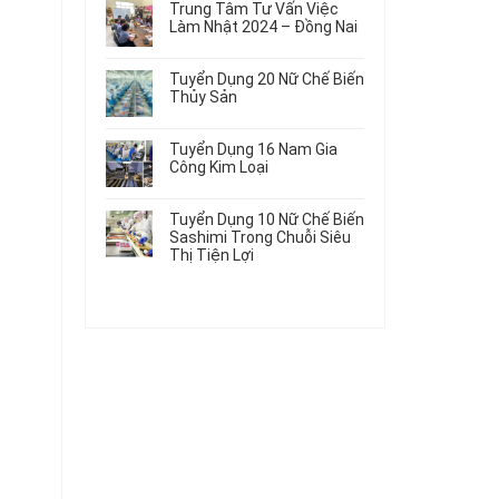
Gia
Điện
Trung Tâm Tư Vấn Việc
Hàng
bình
Công
Dùng
Làm Nhật 2024 – Đồng Nai
Nữ
luận
Linh
Trong
ở
Không
Đi
Kiện
Ô
Du
có
Nhật
Chi
Tuyển Dụng 20 Nữ Chế Biến
Tô
Học
bình
Mới
Tiết
Thủy Sản
Máy
Singapore
luận
Nhất
Ô
Móc
ở
Không
Thực
2026
Tô
Trung
có
Tập
Tuyển Dụng 16 Nam Gia
Tâm
bình
Hưởng
Công Kim Loại
Tư
luận
Lương
ở
Không
Vấn
2026
Tuyển
có
Việc
Tuyển Dụng 10 Nữ Chế Biến
Dụng
bình
Làm
Sashimi Trong Chuỗi Siêu
20
luận
Nhật
Thị Tiện Lợi
ở
Nữ
2024
Tuyển
Không
Chế
–
Dụng
có
Biến
Đồng
16
bình
Thủy
Nai
Nam
luận
Sản
ở
Gia
Tuyển
Công
Dụng
Kim
10
Loại
Nữ
Chế
Biến
Sashimi
Trong