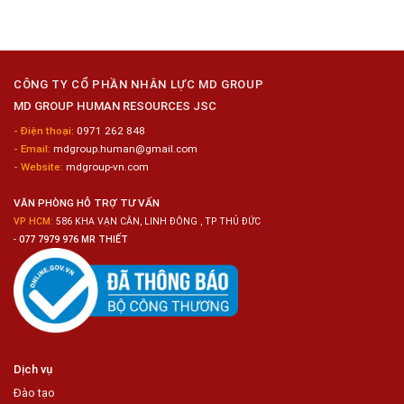
Tiện
Đóng
Tuyển
Lợi
Gói
Dụng
Công
6
Nghiệp
Nam
Hyogo
Sửa
Chữa
CÔNG TY CỔ PHẦN NHÂN LỰC MD GROUP
Bảo
MD GROUP HUMAN RESOURCES JSC
Dưỡng
Ô
- Điện thoại:
0971 262 848
Tô
- Email:
mdgroup.human@gmail.com
- Website:
mdgroup-vn.com
VĂN PHÒNG HỖ TRỢ TƯ VẤN
VP HCM:
586 KHA VẠN CÂN, LINH ĐÔNG , TP THỦ ĐỨC
-
077 7979 976 MR THIẾT
Dịch vụ
Đào tạo