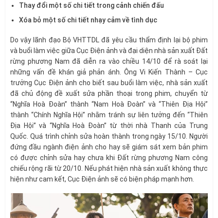
Thay đổi một số chi tiết trong cảnh chiến đấu
Xóa bỏ một số chi tiết nhạy cảm về tình dục
Do vậy lãnh đạo Bộ VHTTDL đã yêu cầu thẩm định lại bộ phim
và buổi làm việc giữa Cục Điện ảnh và đại diện nhà sản xuất Đất
rừng phương Nam đã diễn ra vào chiều 14/10 để rà soát lại
những vấn đề khán giả phản ánh. Ông Vi Kiến Thành – Cục
trưởng Cục Điện ảnh cho biết sau buổi làm việc, nhà sản xuất
đã chủ động đề xuất sửa phần thoại trong phim, chuyển từ
“Nghĩa Hoà Đoàn” thành “Nam Hoà Đoàn” và “Thiên Địa Hội”
thành “Chính Nghĩa Hội” nhằm tránh sự liên tưởng đến “Thiên
Địa Hội” và “Nghĩa Hoà Đoàn” từ thời nhà Thanh của Trung
Quốc. Quá trình chỉnh sửa hoàn thành trong ngày 15/10. Người
đứng đầu ngành điện ảnh cho hay sẽ giám sát xem bản phim
có được chỉnh sửa hay chưa khi Đất rừng phương Nam công
chiếu rộng rãi từ 20/10. Nếu phát hiện nhà sản xuất không thực
hiện như cam kết, Cục Điện ảnh sẽ có biện pháp mạnh hơn.