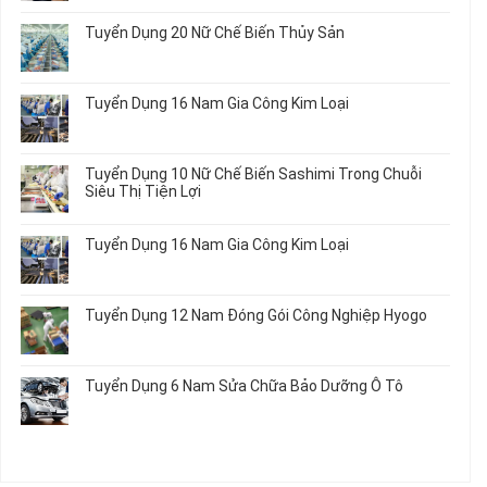
Du
có
Tiết
Mới
Học
bình
Ô
Tuyển Dụng 20 Nữ Chế Biến Thủy Sản
Nhất
Singapore
luận
Tô
2026
Thực
ở
Không
Tập
Trung
có
Hưởng
Tâm
bình
Tuyển Dụng 16 Nam Gia Công Kim Loại
Lương
Tư
luận
2026
Vấn
ở
Không
Việc
Tuyển
có
Làm
Dụng
bình
Tuyển Dụng 10 Nữ Chế Biến Sashimi Trong Chuỗi
Nhật
20
luận
Siêu Thị Tiện Lợi
2024
Nữ
ở
–
Chế
Tuyển
Không
Đồng
Biến
Dụng
có
Nai
Tuyển Dụng 16 Nam Gia Công Kim Loại
Thủy
16
bình
Sản
Nam
luận
Không
Gia
ở
có
Công
Tuyển
bình
Tuyển Dụng 12 Nam Đóng Gói Công Nghiệp Hyogo
Kim
Dụng
luận
Loại
10
ở
Không
Nữ
Tuyển
có
Chế
Dụng
bình
Tuyển Dụng 6 Nam Sửa Chữa Bảo Dưỡng Ô Tô
Biến
16
luận
Sashimi
Nam
ở
Không
Trong
Gia
Tuyển
có
Chuỗi
Công
Dụng
bình
Siêu
Kim
12
luận
Thị
Loại
Nam
ở