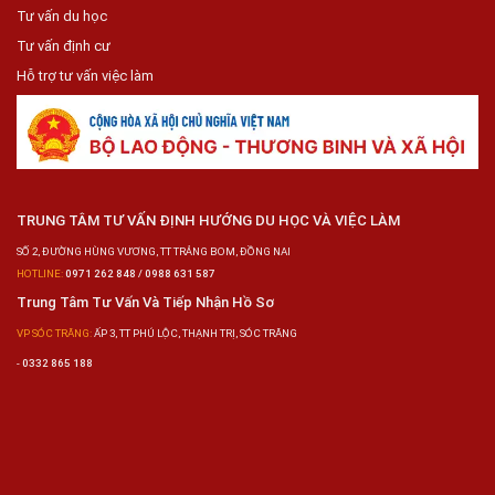
Tư vấn du học
Tư vấn định cư
Hỗ trợ tư vấn việc làm
TRUNG TÂM TƯ VẤN ĐỊNH HƯỚNG DU HỌC VÀ VIỆC LÀM
SỐ 2, ĐƯỜNG HÙNG VƯƠNG, TT TRẢNG BOM, ĐỒNG NAI
HOTLINE:
0971 262 848 / 0988 631 587
Trung Tâm Tư Vấn Và Tiếp Nhận Hồ Sơ
VP SÓC TRĂNG:
ẤP 3, TT PHÚ LỘC, THẠNH TRỊ, SÓC TRĂNG
-
0332 865 188