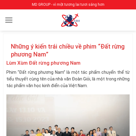
Bỏ
MD GROUP - vì một tương lai tươi sáng hơn
qua
nội
dung
Những ý kiến trái chiều về phim “Đất rừng
phương Nam”
Lùm Xùm Đất rừng phương Nam
Phim “Đất rừng phương Nam” là một tác phẩm chuyển thể từ
tiểu thuyết cùng tên của nhà văn Đoàn Giỏi, là một trong những
tác phẩm văn học kinh điển của Việt Nam.