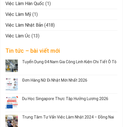
Việc Làm Hàn Quốc
(1)
Việc Làm Mỹ
(1)
Việc Làm Nhật Bản
(418)
Việc Làm Úc
(13)
Tin tức – bài viết mới
Tuyển Dụng 04 Nam Gia Công Linh Kiện Chi Tiết Ô Tô
Không
có
bình
Đơn Hàng Nữ Đi Nhật Mới Nhất 2026
luận
ở
Không
Tuyển
có
Dụng
bình
Du Học Singapore Thực Tập Hưởng Lương 2026
04
luận
Nam
ở
Không
Gia
Đơn
có
Công
Hàng
bình
Trung Tâm Tư Vấn Việc Làm Nhật 2024 – Đồng Nai
Linh
Nữ
luận
Kiện
Đi
ở
Không
Chi
Nhật