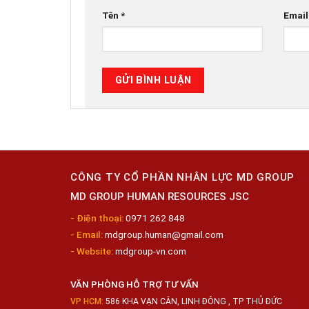
Tên
*
Emai
CÔNG TY CỔ PHẦN NHÂN LỰC MD GROUP
MD GROUP HUMAN RESOURCES JSC
- Điện thoại:
0971 262 848
- Email:
mdgroup.human@gmail.com
- Website:
mdgroup-vn.com
VĂN PHÒNG HỖ TRỢ TƯ VẤN
VP HCM:
586 KHA VẠN CÂN, LINH ĐÔNG , TP THỦ ĐỨC