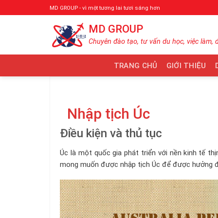
Bỏ
MD GROUP - vì một tương lai tươi sáng hơn
qua
MD GROUP
nội
dung
Chuyên đào tạo, tư vấn du học, việc làm, 
TRANG CHỦ
GIỚI THIỆU
Nhập tịch Úc
Điều kiện và thủ tục
Úc là một quốc gia phát triển với nền kinh tế t
mong muốn được nhập tịch Úc để được hưởng đầ