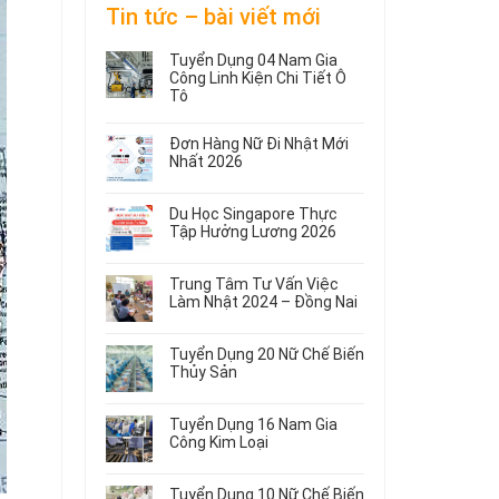
Tin tức – bài viết mới
Tuyển Dụng 04 Nam Gia
Công Linh Kiện Chi Tiết Ô
Tô
Không
có
Đơn Hàng Nữ Đi Nhật Mới
bình
Nhất 2026
luận
Không
ở
có
Tuyển
Du Học Singapore Thực
bình
Dụng
Tập Hưởng Lương 2026
luận
04
ở
Không
Nam
Đơn
có
Gia
Trung Tâm Tư Vấn Việc
Hàng
bình
Công
Làm Nhật 2024 – Đồng Nai
Nữ
luận
Linh
ở
Không
Đi
Kiện
Du
có
Nhật
Chi
Tuyển Dụng 20 Nữ Chế Biến
Học
bình
Mới
Tiết
Thủy Sản
Singapore
luận
Nhất
Ô
ở
Không
Thực
2026
Tô
Trung
có
Tập
Tuyển Dụng 16 Nam Gia
Tâm
bình
Hưởng
Công Kim Loại
Tư
luận
Lương
ở
Không
Vấn
2026
Tuyển
có
Việc
Tuyển Dụng 10 Nữ Chế Biến