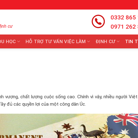
0332 865
0971 262
định cư
DU HỌC
HỖ TRỢ TƯ VẤN VIỆC LÀM
ĐỊNH CƯ
TIN 
hịnh vượng, chất lượng cuộc sống cao. Chính vì vậy, nhiều người Vi
y đủ các quyền lợi của một công dân Úc.