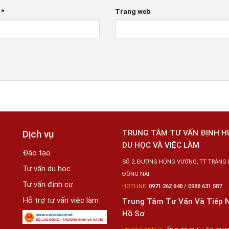
l
*
Trang web
Dịch vụ
TRUNG TÂM TƯ VẤN ĐỊNH 
DU HỌC VÀ VIỆC LÀM
Đào tạo
SỐ 2, ĐƯỜNG HÙNG VƯƠNG, TT TRẢNG 
Tư vấn du học
ĐỒNG NAI
Tư vấn định cư
HOTLINE:
0971 262 848 / 0988 631 587
Hỗ trợ tư vấn việc làm
Trung Tâm Tư Vấn Và Tiếp 
Hồ Sơ