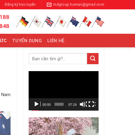
Đăng ký trực tuyến
mdgroup.human@gmail.com
 188
 848
TỨC
TUYỂN DỤNG
LIÊN HỆ
Trình
chơi
Video
ệt Nam
00:00
07:19