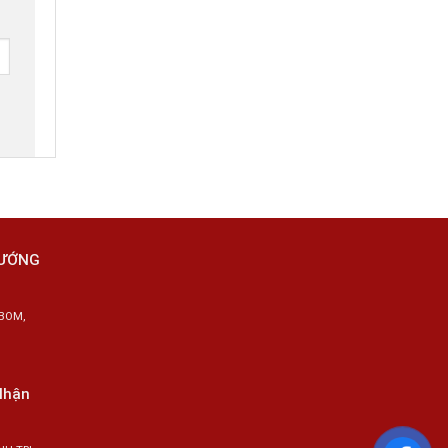
Tô
HƯỚNG
BOM,
Nhận