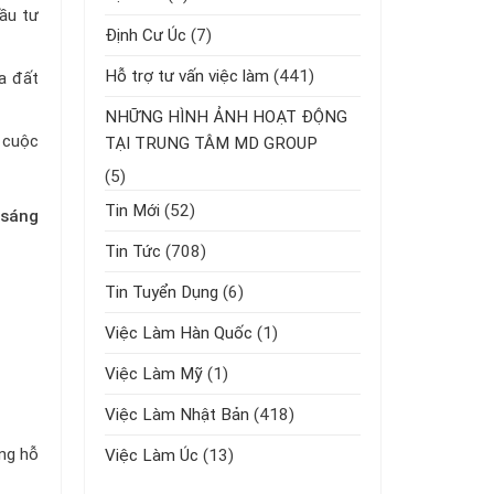
ầu tư
Định Cư Úc
(7)
Hỗ trợ tư vấn việc làm
(441)
a đất
NHỮNG HÌNH ẢNH HOẠT ĐỘNG
m cuộc
TẠI TRUNG TÂM MD GROUP
(5)
Tin Mới
(52)
 sáng
Tin Tức
(708)
Tin Tuyển Dụng
(6)
Việc Làm Hàn Quốc
(1)
Việc Làm Mỹ
(1)
Việc Làm Nhật Bản
(418)
ổng hỗ
Việc Làm Úc
(13)