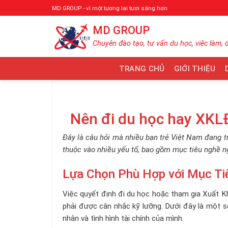
Bỏ
MD GROUP - vì một tương lai tươi sáng hơn
qua
MD GROUP
nội
dung
Chuyên đào tạo, tư vấn du học, việc làm, 
TRANG CHỦ
GIỚI THIỆU
Nên đi du học hay XK
Đây là câu hỏi mà nhiều bạn trẻ Việt Nam đang t
thuộc vào nhiều yếu tố, bao gồm mục tiêu nghề ngh
Lựa Chọn Phù Hợp với Mục Tiê
Việc quyết định đi du học hoặc tham gia Xuất 
phải được cân nhắc kỹ lưỡng. Dưới đây là một s
nhân và tình hình tài chính của mình.