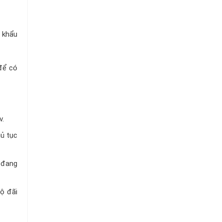
Chuỗi
Siêu
Thị
Tiện
t khẩu
Lợi
để có
v.
hủ tục
à đang
độ đãi