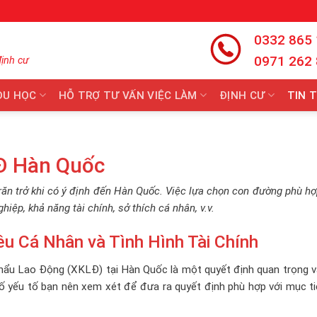
0332 865
0971 262
định cư
DU HỌC
HỖ TRỢ TƯ VẤN VIỆC LÀM
ĐỊNH CƯ
TIN 
LĐ Hàn Quốc
răn trở khi có ý định đến Hàn Quốc. Việc lựa chọn con đường phù h
iệp, khả năng tài chính, sở thích cá nhân, v.v.
u Cá Nhân và Tình Hình Tài Chính
Khẩu Lao Động (XKLĐ) tại Hàn Quốc là một quyết định quan trọng v
ố yếu tố bạn nên xem xét để đưa ra quyết định phù hợp với mục ti