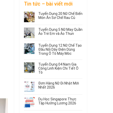
Tin tức – bài viết mới
Tuyển Dụng 20 Nữ Chế Biến
Món Ăn Sơ Chế Rau Củ
Không
có
Tuyển Dụng 5 Nữ May Quần
bình
Áo Trẻ Em và Áo Thun
luận
ở
Không
Tuyển
có
Tuyển Dụng 12 Nữ Chế Tạo
Dụng
bình
Đầu Nối Dây Điện Dùng
20
luận
Trong Ô Tô Máy Móc
ở
Nữ
Tuyển
Không
Chế
Dụng
có
Biến
Tuyển Dụng 04 Nam Gia
5
bình
Món
Công Linh Kiện Chi Tiết Ô
Nữ
luận
Ăn
Tô
ở
May
Sơ
Không
Tuyển
Quần
Chế
có
Dụng
Áo
Rau
Đơn Hàng Nữ Đi Nhật Mới
bình
12
Trẻ
Củ
Nhất 2026
luận
Nữ
Em
Không
ở
Chế
và
có
Tuyển
Tạo
Áo
Du Học Singapore Thực
bình
Dụng
Đầu
Thun
Tập Hưởng Lương 2026
luận
04
Nối
ở
Không
Nam
Dây
Đơn
có