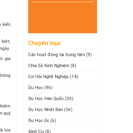
 kiến
 biệt,
Chuyên mục
ngày.
Các hoạt động tại trung tâm
(9)
ốc gia
Chia Sẻ Kinh Nghiệm
(8)
không
Cơ Hội Nghề Nghiệp
(14)
Du Học
(96)
Du Học Hàn Quốc
(30)
ghiệm
Du Học Nhật Bản
(56)
ệm quý
Du Học Úc
(6)
à lựa
Định Cư
(8)