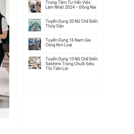
Gia
Điện
Trung Tâm Tư Vấn Việc
Hàng
bình
Công
Dùng
Làm Nhật 2024 – Đồng Nai
Nữ
luận
Linh
Trong
ở
Không
Đi
Kiện
Ô
Du
có
Nhật
Chi
Tuyển Dụng 20 Nữ Chế Biến
Tô
Học
bình
Mới
Tiết
Thủy Sản
Máy
Singapore
luận
Nhất
Ô
Móc
ở
Không
Thực
2026
Tô
Trung
có
Tập
Tuyển Dụng 16 Nam Gia
Tâm
bình
Hưởng
Công Kim Loại
Tư
luận
Lương
ở
Không
Vấn
2026
Tuyển
có
Việc
Tuyển Dụng 10 Nữ Chế Biến
Dụng
bình
Làm
Sashimi Trong Chuỗi Siêu
20
luận
Nhật
Thị Tiện Lợi
ở
Nữ
2024
Tuyển
Không
Chế
–
Dụng
có
Biến
Đồng
16
bình
Thủy
Nai
Nam
luận
Sản
ở
Gia
Tuyển
Công
Dụng
Kim
10
Loại
Nữ
Chế
Biến
Sashimi
Trong