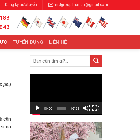
Đăng ký trực tuyến
mdgroup.human@gmail.com
 188
 848
TỨC
TUYỂN DỤNG
LIÊN HỆ
Trình
ợp phụ
chơi
Video
00:00
07:19
à cần
êu cá