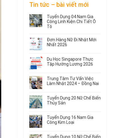
Tin tức – bài viết mới
Tuyển Dụng 04 Nam Gia
Công Linh Kiện Chi Tiết Ô
Tô
Không
có
Đơn Hàng Nữ Đi Nhật Mới
bình
Nhất 2026
luận
Không
ở
có
Tuyển
Du Học Singapore Thực
bình
Dụng
Tập Hưởng Lương 2026
luận
04
ở
Không
Nam
Đơn
có
Gia
Trung Tâm Tư Vấn Việc
Hàng
bình
Công
Làm Nhật 2024 – Đồng Nai
Nữ
luận
Linh
ở
Không
Đi
Kiện
Du
có
Nhật
Chi
Tuyển Dụng 20 Nữ Chế Biến
Học
bình
Mới
Tiết
Thủy Sản
Singapore
luận
Nhất
Ô
ở
Không
Thực
2026
Tô
Trung
có
Tập
Tuyển Dụng 16 Nam Gia
Tâm
bình
Hưởng
Công Kim Loại
Tư
luận
Lương
ở
Không
Vấn
2026
Tuyển
có
Việc
Tuyển Dụng 10 Nữ Chế Biến