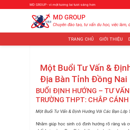
Bỏ
MD GROUP - vì một tương lai tươi sáng hơn
qua
MD GROUP
nội
dung
Chuyên đào tạo, tư vấn du học, việc làm, 
TRANG CHỦ
GIỚI THIỆU
Một Buổi Tư Vấn & Địn
Địa Bàn Tỉnh Đồng Nai
BUỔI ĐỊNH HƯỚNG – TƯ VẤN
TRƯỜNG THPT: CHẮP CÁNH
Một Buổi Tư Vấn & Định Hướng Với Các Bạn Lớp 1
Nhằm giúp học sinh có định hướng rõ ràng và c