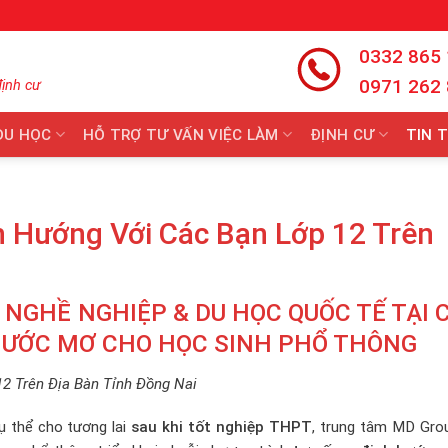
0332 865
0971 262
định cư
DU HỌC
HỖ TRỢ TƯ VẤN VIỆC LÀM
ĐỊNH CƯ
TIN 
h Hướng Với Các Bạn Lớp 12 Trên
 NGHỀ NGHIỆP & DU HỌC QUỐC TẾ TẠI 
 ƯỚC MƠ CHO HỌC SINH PHỔ THÔNG
2 Trên Địa Bàn Tỉnh Đồng Nai
ụ thể cho tương lai
sau khi tốt nghiệp THPT
, trung tâm MD Gro