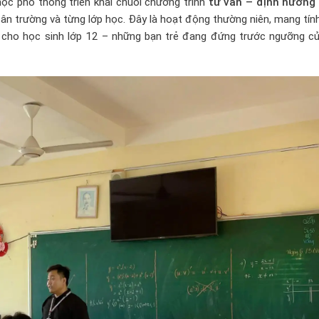
ọc phổ thông triển khai chuỗi chương trình
tư vấn – định hướng
i sân trường và từng lớp học. Đây là hoạt động thường niên, mang tín
h cho học sinh lớp 12 – những bạn trẻ đang đứng trước ngưỡng cử