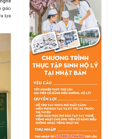
 nghề
h giáo
a lựa