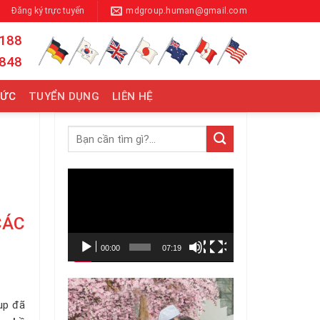
Đăng ký trực tuyến
mdgroup.human@gmail.com
 188
 848
TỨC
TUYỂN DỤNG
LIÊN HỆ
Trình
chơi
Video
CÁC
00:00
07:19
up đã