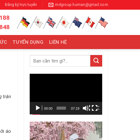
Đăng ký trực tuyến
mdgroup.human@gmail.com
 188
 848
TỨC
TUYỂN DỤNG
LIÊN HỆ
Trình
chơi
Video
g trận
00:00
07:19
ởi áo