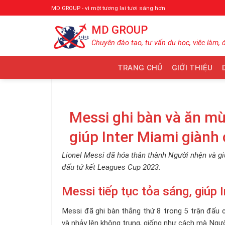
Bỏ
MD GROUP - vì một tương lai tươi sáng hơn
qua
MD GROUP
nội
dung
Chuyên đào tạo, tư vấn du học, việc làm, 
TRANG CHỦ
GIỚI THIỆU
Messi ghi bàn và ăn m
giúp Inter Miami giành
Lionel Messi đã hóa thân thành Người nhện và giú
đấu tứ kết Leagues Cup 2023.
Messi tiếp tục tỏa sáng, giúp 
Messi đã ghi bàn thắng thứ 8 trong 5 trận đấu
và nhảy lên không trung, giống như cách mà Ngườ