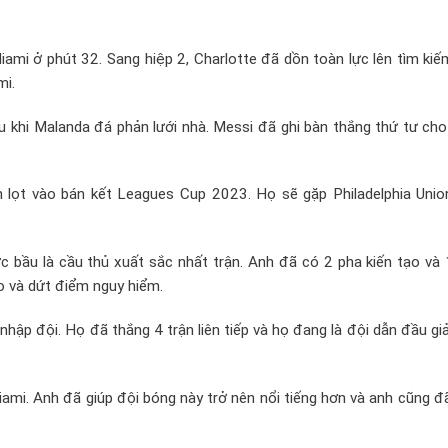
iami ở phút 32. Sang hiệp 2, Charlotte đã dồn toàn lực lên tìm ki
mi.
 khi Malanda đá phản lưới nhà. Messi đã ghi bàn thắng thứ tư cho
ền lọt vào bán kết Leagues Cup 2023. Họ sẽ gặp Philadelphia Unio
 bầu là cầu thủ xuất sắc nhất trận. Anh đã có 2 pha kiến tạo và 
éo và dứt điểm nguy hiểm.
 nhập đội. Họ đã thắng 4 trận liên tiếp và họ đang là đội dẫn đầu gi
mi. Anh đã giúp đội bóng này trở nên nổi tiếng hơn và anh cũng đ