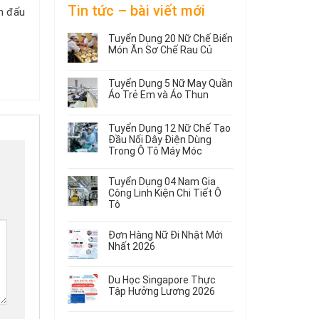
Tin tức – bài viết mới
ận đấu
Tuyển Dụng 20 Nữ Chế Biến
Món Ăn Sơ Chế Rau Củ
Không
có
Tuyển Dụng 5 Nữ May Quần
bình
Áo Trẻ Em và Áo Thun
luận
ở
Không
Tuyển
có
Tuyển Dụng 12 Nữ Chế Tạo
Dụng
bình
Đầu Nối Dây Điện Dùng
20
luận
Trong Ô Tô Máy Móc
ở
Nữ
Tuyển
Không
Chế
Dụng
có
Biến
Tuyển Dụng 04 Nam Gia
5
bình
Món
Công Linh Kiện Chi Tiết Ô
Nữ
luận
Ăn
Tô
ở
May
Sơ
Không
Tuyển
Quần
Chế
có
Dụng
Áo
Rau
Đơn Hàng Nữ Đi Nhật Mới
bình
12
Trẻ
Củ
Nhất 2026
luận
Nữ
Em
Không
ở
Chế
và
có
Tuyển
Tạo
Áo
Du Học Singapore Thực
bình
Dụng
Đầu
Thun
Tập Hưởng Lương 2026
luận
04
Nối
ở
Không
Nam
Dây
Đơn
có