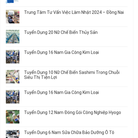
Đơn
có
Hàng
bình
Trung Tâm Tư Vấn Việc Làm Nhật 2024 – Đồng Nai
Nữ
luận
Đi
ở
Không
Nhật
Du
có
Mới
Học
bình
Tuyển Dụng 20 Nữ Chế Biến Thủy Sản
Nhất
Singapore
luận
2026
Thực
ở
Không
Tập
Trung
có
Hưởng
Tâm
bình
Tuyển Dụng 16 Nam Gia Công Kim Loại
Lương
Tư
luận
2026
Vấn
ở
Không
Việc
Tuyển
có
Làm
Dụng
bình
Tuyển Dụng 10 Nữ Chế Biến Sashimi Trong Chuỗi
Nhật
20
luận
Siêu Thị Tiện Lợi
2024
Nữ
ở
–
Chế
Tuyển
Không
Đồng
Biến
Dụng
có
Nai
Tuyển Dụng 16 Nam Gia Công Kim Loại
Thủy
16
bình
Sản
Nam
luận
Không
Gia
ở
có
Công
Tuyển
bình
Tuyển Dụng 12 Nam Đóng Gói Công Nghiệp Hyogo
Kim
Dụng
luận
Loại
10
ở
Không
Nữ
Tuyển
có
Chế
Dụng
bình
Tuyển Dụng 6 Nam Sửa Chữa Bảo Dưỡng Ô Tô
Biến
16
luận
Sashimi