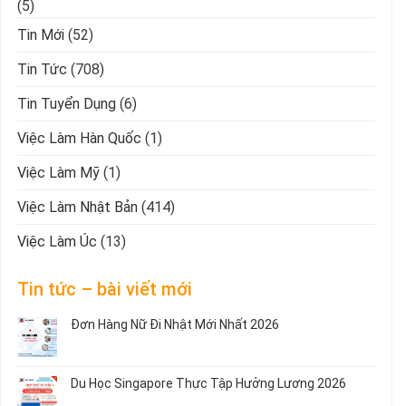
(5)
Tin Mới
(52)
Tin Tức
(708)
Tin Tuyển Dụng
(6)
Việc Làm Hàn Quốc
(1)
Việc Làm Mỹ
(1)
Việc Làm Nhật Bản
(414)
Việc Làm Úc
(13)
Tin tức – bài viết mới
Đơn Hàng Nữ Đi Nhật Mới Nhất 2026
Không
có
bình
Du Học Singapore Thực Tập Hưởng Lương 2026
luận
ở
Không