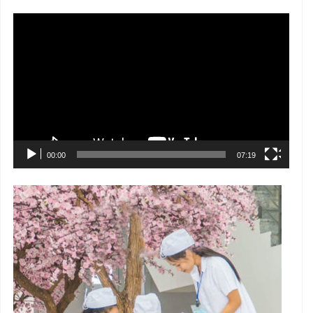
Trình
chơi
Video
00:00
07:19