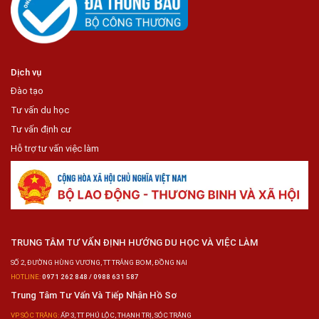
Dịch vụ
Đào tạo
Tư vấn du học
Tư vấn định cư
Hỗ trợ tư vấn việc làm
TRUNG TÂM TƯ VẤN ĐỊNH HƯỚNG DU HỌC VÀ VIỆC LÀM
SỐ 2, ĐƯỜNG HÙNG VƯƠNG, TT TRẢNG BOM, ĐỒNG NAI
HOTLINE:
0971 262 848 / 0988 631 587
Trung Tâm Tư Vấn Và Tiếp Nhận Hồ Sơ
VP SÓC TRĂNG:
ẤP 3, TT PHÚ LỘC, THẠNH TRỊ, SÓC TRĂNG