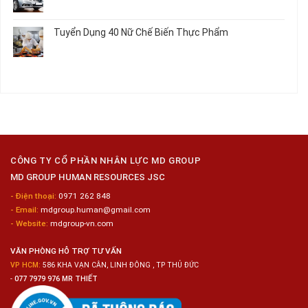
Nam
ở
Không
Trong
Gia
Tuyển
có
Chuỗi
Công
Dụng
bình
Siêu
Tuyển Dụng 40 Nữ Chế Biến Thực Phẩm
Kim
12
luận
Thị
Loại
Nam
ở
Không
Tiện
Đóng
Tuyển
có
Lợi
Gói
Dụng
bình
Công
6
luận
Nghiệp
Nam
ở
Hyogo
Sửa
Tuyển
Chữa
Dụng
Bảo
40
Dưỡng
Nữ
Ô
Chế
Tô
Biến
CÔNG TY CỔ PHẦN NHÂN LỰC MD GROUP
Thực
MD GROUP HUMAN RESOURCES JSC
Phẩm
- Điện thoại:
0971 262 848
- Email:
mdgroup.human@gmail.com
- Website:
mdgroup-vn.com
VĂN PHÒNG HỖ TRỢ TƯ VẤN
VP HCM:
586 KHA VẠN CÂN, LINH ĐÔNG , TP THỦ ĐỨC
-
077 7979 976 MR THIẾT