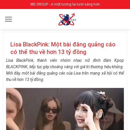
Bỏ
MD GROUP - vì một tương lai tươi sáng hơn
qua
nội
dung
Lisa BlackPink: Một bài đăng quảng cáo
có thể thu về hơn 13 tỷ đồng
Lisa BlackPink, thành viên nhóm nhạc nữ đình đám Kpop
BLACKPINK, tiếp tục gây choáng váng với giá trị thương hiệu khủng.
Mới đây, một bài đăng quảng cáo của Lisa trên mạng xã hội có thể
thu về hơn 13 tỷ đồng.