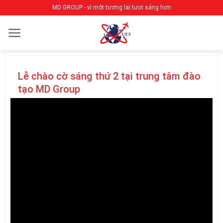
Bỏ
MD GROUP - vì một tương lai tươi sáng hơn
qua
nội
dung
Lễ chào cờ sáng thứ 2 tại trung tâm đào
tạo MD Group