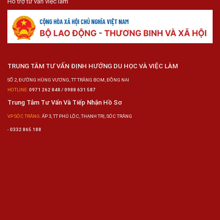
Hỗ trợ tư vấn việc làm
TRUNG TÂM TƯ VẤN ĐỊNH HƯỚNG DU HỌC VÀ VIỆC LÀM
SỐ 2, ĐƯỜNG HÙNG VƯƠNG, TT TRẢNG BOM, ĐỒNG NAI
HOTLINE:
0971 262 848 / 0988 631 587
Trung Tâm Tư Vấn Và Tiếp Nhận Hồ Sơ
VP SÓC TRĂNG:
ẤP 3, TT PHÚ LỘC, THẠNH TRỊ, SÓC TRĂNG
-
0332 865 188