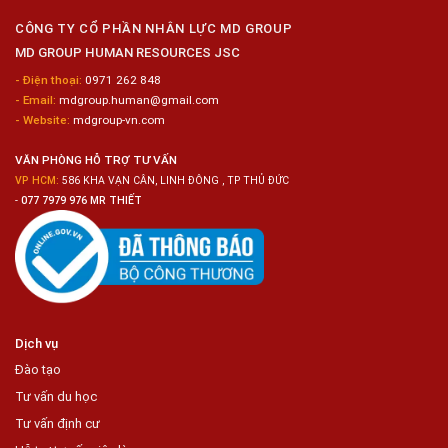
Hyogo
Sửa
Chữa
CÔNG TY CỔ PHẦN NHÂN LỰC MD GROUP
Bảo
MD GROUP HUMAN RESOURCES JSC
Dưỡng
Ô
- Điện thoại:
0971 262 848
Tô
- Email:
mdgroup.human@gmail.com
- Website:
mdgroup-vn.com
VĂN PHÒNG HỖ TRỢ TƯ VẤN
VP HCM:
586 KHA VẠN CÂN, LINH ĐÔNG , TP THỦ ĐỨC
-
077 7979 976 MR THIẾT
Dịch vụ
Đào tạo
Tư vấn du học
Tư vấn định cư