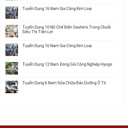
có
Hưởng
Tâm
bình
Tuyển Dụng 16 Nam Gia Công Kim Loại
Lương
Tư
luận
2026
Vấn
ở
Không
Việc
Tuyển
có
Làm
Dụng
bình
Tuyển Dụng 10 Nữ Chế Biến Sashimi Trong Chuỗi
Nhật
20
luận
Siêu Thị Tiện Lợi
2024
Nữ
ở
–
Chế
Tuyển
Không
Đồng
Biến
Dụng
có
Nai
Tuyển Dụng 16 Nam Gia Công Kim Loại
Thủy
16
bình
Sản
Nam
luận
Không
Gia
ở
có
Công
Tuyển
bình
Tuyển Dụng 12 Nam Đóng Gói Công Nghiệp Hyogo
Kim
Dụng
luận
Loại
10
ở
Không
Nữ
Tuyển
có
Chế
Dụng
bình
Tuyển Dụng 6 Nam Sửa Chữa Bảo Dưỡng Ô Tô
Biến
16
luận
Sashimi
Nam
ở
Không
Trong
Gia
Tuyển
có
Chuỗi
Công
Dụng
bình
Siêu
Kim
12
luận
Thị
Loại
Nam
ở
Tiện
Đóng
Tuyển
Lợi
Gói
Dụng
Công
6
Nghiệp
Nam