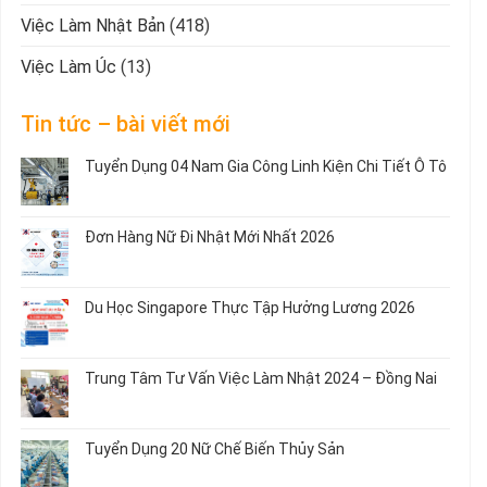
Việc Làm Nhật Bản
(418)
Việc Làm Úc
(13)
Tin tức – bài viết mới
Tuyển Dụng 04 Nam Gia Công Linh Kiện Chi Tiết Ô Tô
Không
có
bình
Đơn Hàng Nữ Đi Nhật Mới Nhất 2026
luận
ở
Không
Tuyển
có
Dụng
bình
Du Học Singapore Thực Tập Hưởng Lương 2026
04
luận
Nam
ở
Không
Gia
Đơn
có
Công
Hàng
bình
Trung Tâm Tư Vấn Việc Làm Nhật 2024 – Đồng Nai
Linh
Nữ
luận
Kiện
Đi
ở
Không
Chi
Nhật
Du
có
Tiết
Mới
Học
bình
Ô
Tuyển Dụng 20 Nữ Chế Biến Thủy Sản
Nhất
Singapore
luận
Tô
2026
Thực
ở
Không
Tập
Trung