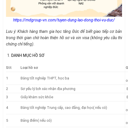
https://mdgroup-vn.com/tuyen-dung-lao-dong-thoi-vu-duc/
Lưu ý: Khách hàng tham gia học tăng Đức để biết giao tiếp cơ bản
trong thời gian chờ hoàn thiện hồ sơ và xin visa (không yêu cầu thi
chứng chỉ tiếng).
DANH MỤC HỒ SƠ
Stt
Loại hồ sơ
G
1
Bằng tốt nghiệp THPT, học bạ
c
2
Sơ yếu lý lịch xác nhận địa phương
B
3
Giấy khám sức khỏe
B
4
Bằng tốt nghiệp Trung cấp, cao đẳng, đại học( nếu có)
c
5
Bảng điểm( nếu có)
c