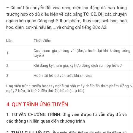
– Có cơ hội chuyển đổi visa sang diện lao động dài hạn trong
trường hợp có đủ điều kiện về các bảng TC, CĐ, ĐH các chuyên
ngành liên quan Công nghệ thực phẩm, thuỷ sản, sinh học, hoá
học, điện, cơ khí, nấu ăn, … và chứng chỉ tiếng Đức A2.
Lần
Thời điểm
Cọc tham gia phỏng vấn(được hoàn lại khi không trúng
1
tuyển)
2
Khi đăng ký tham gia, ký hợp đồng dịch vụ, nộp hồ sơ
3
Hoàn tất hồ sơ và trước khi xin visa
Ứng viên trúng tuyển học tay nghề tại nhà máy chế biến thực phẩm Đồng Nai
ngày 2 bữa, từ thứ 2 đến thứ 7 (chủ nhật tự túc)
4. QUY TRÌNH ỨNG TUYỂN
1. TƯ VẤN CHƯƠNG TRÌNH: Ứng viên được tư vẫn đầy đủ và
các thông tin liên quan đến chương trình