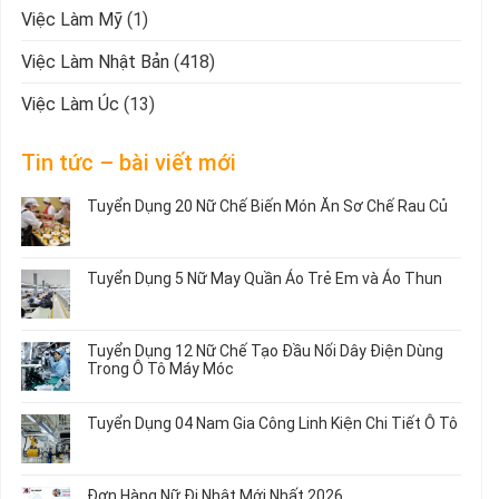
Việc Làm Mỹ
(1)
Việc Làm Nhật Bản
(418)
Việc Làm Úc
(13)
Tin tức – bài viết mới
Tuyển Dụng 20 Nữ Chế Biến Món Ăn Sơ Chế Rau Củ
Không
có
bình
Tuyển Dụng 5 Nữ May Quần Áo Trẻ Em và Áo Thun
luận
ở
Không
Tuyển
có
Dụng
bình
Tuyển Dụng 12 Nữ Chế Tạo Đầu Nối Dây Điện Dùng
20
luận
Trong Ô Tô Máy Móc
Nữ
ở
Chế
Tuyển
Không
Biến
Dụng
có
Tuyển Dụng 04 Nam Gia Công Linh Kiện Chi Tiết Ô Tô
Món
5
bình
Ăn
Nữ
luận
Không
Sơ
May
ở
có
Chế
Quần
Tuyển
bình
Rau
Đơn Hàng Nữ Đi Nhật Mới Nhất 2026
Áo
Dụng