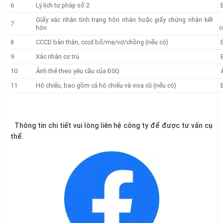
6
Lý lịch tư pháp số 2
B
Giấy xác nhận tình trạng hôn nhân hoặc giấy chứng nhận kết
B
7
hôn
c
8
CCCD bản thân, cccd bố/mẹ/vợ/chồng (nếu có)
B
9
Xác nhận cư trú
B
10
Ảnh thẻ theo yêu cầu của ĐSQ
Ả
11
Hộ chiếu, bao gồm cả hộ chiếu và visa cũ (nếu có)
B
Thông tin chi tiết vui lòng liên hệ công ty để được tư vấn cụ
thể.