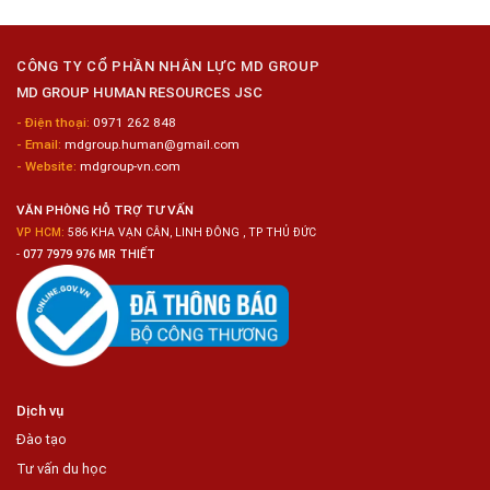
Kim
Dụng
Loại
10
Nữ
Chế
CÔNG TY CỔ PHẦN NHÂN LỰC MD GROUP
Biến
MD GROUP HUMAN RESOURCES JSC
Sashimi
Trong
- Điện thoại:
0971 262 848
Chuỗi
- Email:
mdgroup.human@gmail.com
Siêu
Thị
- Website:
mdgroup-vn.com
Tiện
Lợi
VĂN PHÒNG HỖ TRỢ TƯ VẤN
VP HCM:
586 KHA VẠN CÂN, LINH ĐÔNG , TP THỦ ĐỨC
-
077 7979 976 MR THIẾT
Dịch vụ
Đào tạo
Tư vấn du học