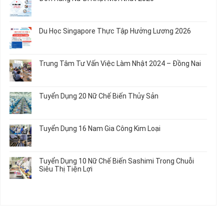
luận
Củ
Trẻ
12
ở
Không
Em
Nữ
Tuyển
có
và
Chế
Dụng
bình
Áo
Du Học Singapore Thực Tập Hưởng Lương 2026
Tạo
04
luận
Thun
Đầu
Nam
ở
Không
Nối
Gia
Đơn
có
Dây
Công
Hàng
bình
Điện
Trung Tâm Tư Vấn Việc Làm Nhật 2024 – Đồng Nai
Linh
Nữ
luận
Dùng
Kiện
Đi
ở
Không
Trong
Chi
Nhật
Du
có
Ô
Tiết
Mới
Học
bình
Tô
Ô
Tuyển Dụng 20 Nữ Chế Biến Thủy Sản
Nhất
Singapore
luận
Máy
Tô
2026
Thực
ở
Không
Móc
Tập
Trung
có
Hưởng
Tâm
bình
Tuyển Dụng 16 Nam Gia Công Kim Loại
Lương
Tư
luận
2026
Vấn
ở
Không
Việc
Tuyển
có
Làm
Dụng
bình
Tuyển Dụng 10 Nữ Chế Biến Sashimi Trong Chuỗi
Nhật
20
luận
Siêu Thị Tiện Lợi
2024
Nữ
ở
–
Chế
Tuyển
Không
Đồng
Biến
Dụng
có
Nai
Thủy
16
bình
Sản
Nam
luận
Gia
ở
Công
Tuyển