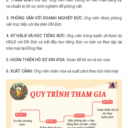
2. THẨM ĐỊNH HỒ SƠ:
Ứng viên điền thông tin vào mẫu đăng ký,
và chuẩn bị hồ sơ, kinh nghiệm để phỏng vấn
3. PHỎNG VẤN VỚI DOANH NGHIỆP ĐỨC
:
Ứng viên được phỏng
vấn trực tiếp với đại diện DN Đức
4. KÝ HĐLĐ VÀ HỌC TIẾNG ĐỨC:
Ứng viên trúng tuyển sẽ được ký
HĐLĐ với DN Đức và bắt đầu học tiếng Đức cơ bản
và thực tập tại
nhà máy tại Đồng Nai.
5. HOÀN THIỆN HỒ SƠ XIN VISA
:
Hoàn tất hồ sơ và xin visa
6. XUẤT CẢNH
:
Ứng viên nhân visa và xuất cảnh theo lịch nhà máy