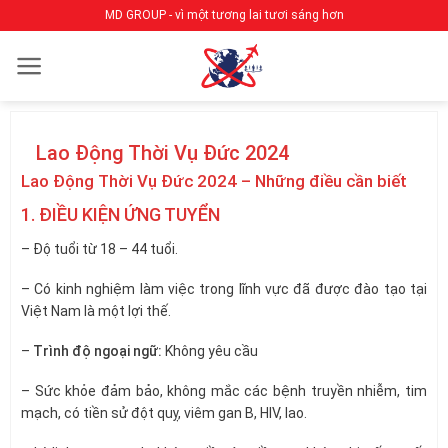
Bỏ
MD GROUP - vì một tương lai tươi sáng hơn
qua
nội
dung
Lao Động Thời Vụ Đức 2024
Lao Động Thời Vụ Đức 2024 – Những điều cần biết
1. ĐIỀU KIỆN ỨNG TUYỂN
– Độ tuổi từ 18 – 44 tuổi.
– Có kinh nghiệm làm việc trong lĩnh vực đã được đào tạo tại
Việt Nam là một lợi thế.
–
Trình độ ngoại ngữ:
Không yêu cầu
– Sức khỏe đảm bảo, không mắc các bệnh truyền nhiễm, tim
mạch, có tiền sử đột quỵ, viêm gan B, HIV, lao.