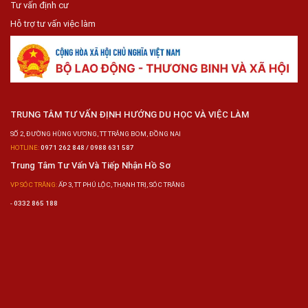
Tư vấn định cư
Hỗ trợ tư vấn việc làm
TRUNG TÂM TƯ VẤN ĐỊNH HƯỚNG DU HỌC VÀ VIỆC LÀM
SỐ 2, ĐƯỜNG HÙNG VƯƠNG, TT TRẢNG BOM, ĐỒNG NAI
HOTLINE:
0971 262 848 / 0988 631 587
Trung Tâm Tư Vấn Và Tiếp Nhận Hồ Sơ
VP SÓC TRĂNG:
ẤP 3, TT PHÚ LỘC, THẠNH TRỊ, SÓC TRĂNG
-
0332 865 188