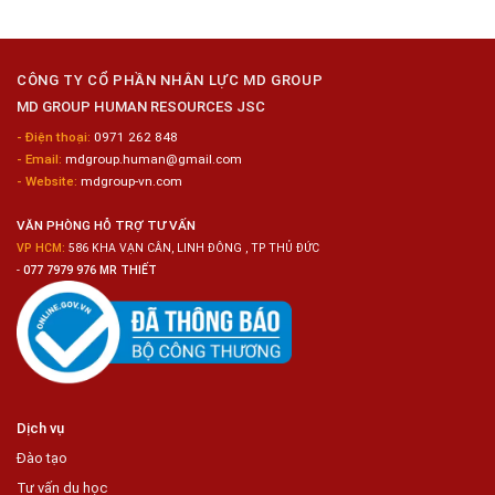
Công
Tuyển
Kim
Dụng
Loại
10
Nữ
Chế
CÔNG TY CỔ PHẦN NHÂN LỰC MD GROUP
Biến
MD GROUP HUMAN RESOURCES JSC
Sashimi
Trong
- Điện thoại:
0971 262 848
Chuỗi
- Email:
mdgroup.human@gmail.com
Siêu
Thị
- Website:
mdgroup-vn.com
Tiện
Lợi
VĂN PHÒNG HỖ TRỢ TƯ VẤN
VP HCM:
586 KHA VẠN CÂN, LINH ĐÔNG , TP THỦ ĐỨC
-
077 7979 976 MR THIẾT
Dịch vụ
Đào tạo
Tư vấn du học