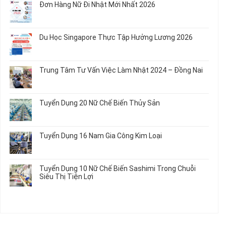
Rau
Đơn Hàng Nữ Đi Nhật Mới Nhất 2026
Áo
Dụng
luận
Củ
Trẻ
12
ở
Không
Em
Nữ
Tuyển
có
và
Chế
Dụng
bình
Áo
Du Học Singapore Thực Tập Hưởng Lương 2026
Tạo
04
luận
Thun
Đầu
Nam
ở
Không
Nối
Gia
Đơn
có
Dây
Công
Hàng
bình
Điện
Trung Tâm Tư Vấn Việc Làm Nhật 2024 – Đồng Nai
Linh
Nữ
luận
Dùng
Kiện
Đi
ở
Không
Trong
Chi
Nhật
Du
có
Ô
Tiết
Mới
Học
bình
Tô
Ô
Tuyển Dụng 20 Nữ Chế Biến Thủy Sản
Nhất
Singapore
luận
Máy
Tô
2026
Thực
ở
Không
Móc
Tập
Trung
có
Hưởng
Tâm
bình
Tuyển Dụng 16 Nam Gia Công Kim Loại
Lương
Tư
luận
2026
Vấn
ở
Không
Việc
Tuyển
có
Làm
Dụng
bình
Tuyển Dụng 10 Nữ Chế Biến Sashimi Trong Chuỗi
Nhật
20
luận
Siêu Thị Tiện Lợi
2024
Nữ
ở
–
Chế
Tuyển
Không
Đồng
Biến
Dụng
có
Nai
Thủy
16
bình
Sản
Nam
luận
Gia
ở