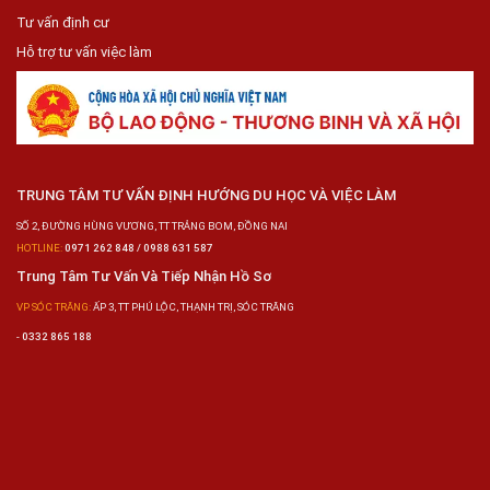
Tư vấn định cư
Hỗ trợ tư vấn việc làm
TRUNG TÂM TƯ VẤN ĐỊNH HƯỚNG DU HỌC VÀ VIỆC LÀM
SỐ 2, ĐƯỜNG HÙNG VƯƠNG, TT TRẢNG BOM, ĐỒNG NAI
HOTLINE:
0971 262 848 / 0988 631 587
Trung Tâm Tư Vấn Và Tiếp Nhận Hồ Sơ
VP SÓC TRĂNG:
ẤP 3, TT PHÚ LỘC, THẠNH TRỊ, SÓC TRĂNG
-
0332 865 188