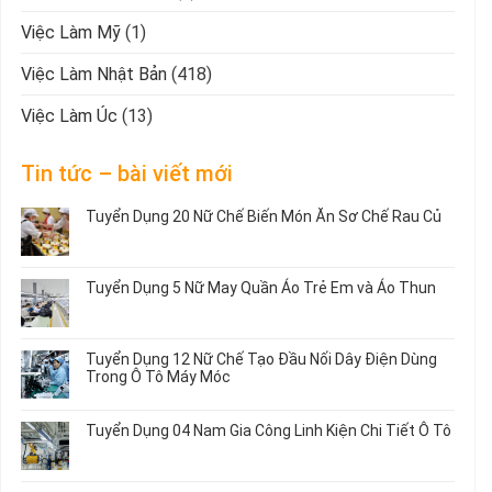
Việc Làm Mỹ
(1)
Việc Làm Nhật Bản
(418)
Việc Làm Úc
(13)
Tin tức – bài viết mới
Tuyển Dụng 20 Nữ Chế Biến Món Ăn Sơ Chế Rau Củ
Không
có
bình
Tuyển Dụng 5 Nữ May Quần Áo Trẻ Em và Áo Thun
luận
ở
Không
Tuyển
có
Dụng
bình
Tuyển Dụng 12 Nữ Chế Tạo Đầu Nối Dây Điện Dùng
20
luận
Trong Ô Tô Máy Móc
Nữ
ở
Chế
Tuyển
Không
Biến
Dụng
có
Tuyển Dụng 04 Nam Gia Công Linh Kiện Chi Tiết Ô Tô
Món
5
bình
Ăn
Nữ
luận
Không
Sơ
May
ở
có
Chế
Quần
Tuyển
bình