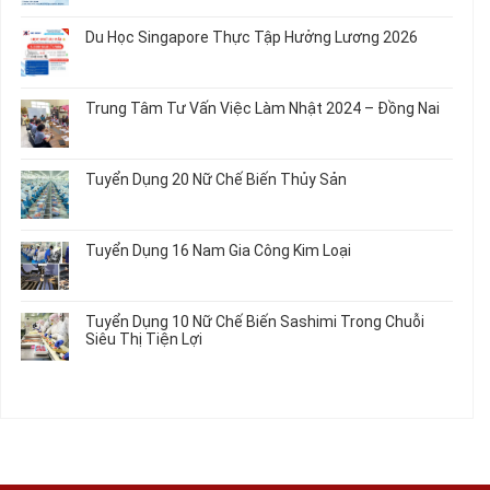
Em
Nữ
Tuyển
có
và
Chế
Dụng
bình
Áo
Du Học Singapore Thực Tập Hưởng Lương 2026
Tạo
04
luận
Thun
Đầu
Nam
ở
Không
Nối
Gia
Đơn
có
Dây
Công
Hàng
bình
Điện
Trung Tâm Tư Vấn Việc Làm Nhật 2024 – Đồng Nai
Linh
Nữ
luận
Dùng
Kiện
Đi
ở
Không
Trong
Chi
Nhật
Du
có
Ô
Tiết
Mới
Học
bình
Tô
Ô
Tuyển Dụng 20 Nữ Chế Biến Thủy Sản
Nhất
Singapore
luận
Máy
Tô
2026
Thực
ở
Không
Móc
Tập
Trung
có
Hưởng
Tâm
bình
Tuyển Dụng 16 Nam Gia Công Kim Loại
Lương
Tư
luận
2026
Vấn
ở
Không
Việc
Tuyển
có
Làm
Dụng
bình
Tuyển Dụng 10 Nữ Chế Biến Sashimi Trong Chuỗi
Nhật
20
luận
Siêu Thị Tiện Lợi
2024
Nữ
ở
–
Chế
Tuyển
Không
Đồng
Biến
Dụng
có
Nai
Thủy
16
bình
Sản
Nam
luận
Gia
ở
Công
Tuyển
Kim
Dụng
Loại
10