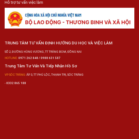
Hỗ trợ tư vấn việc làm
TRUNG TÂM TƯ VẤN ĐỊNH HƯỚNG DU HỌC VÀ VIỆC LÀM
SỐ 2, ĐƯỜNG HÙNG VƯƠNG, TT TRẢNG BOM, ĐỒNG NAI
HOTLINE:
0971 262 848 / 0988 631 587
Trung Tâm Tư Vấn Và Tiếp Nhận Hồ Sơ
VP SÓC TRĂNG:
ẤP 3, TT PHÚ LỘC, THẠNH TRỊ, SÓC TRĂNG
-
0332 865 188