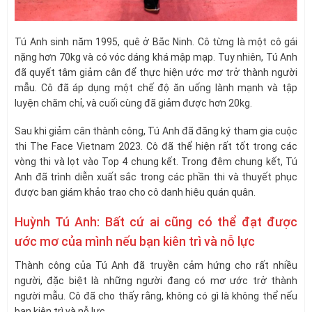
Tú Anh sinh năm 1995, quê ở Bắc Ninh. Cô từng là một cô gái
nặng hơn 70kg và có vóc dáng khá mập mạp. Tuy nhiên, Tú Anh
đã quyết tâm giảm cân để thực hiện ước mơ trở thành người
mẫu. Cô đã áp dụng một chế độ ăn uống lành mạnh và tập
luyện chăm chỉ, và cuối cùng đã giảm được hơn 20kg.
Sau khi giảm cân thành công, Tú Anh đã đăng ký tham gia cuộc
thi The Face Vietnam 2023. Cô đã thể hiện rất tốt trong các
vòng thi và lọt vào Top 4 chung kết. Trong đêm chung kết, Tú
Anh đã trình diễn xuất sắc trong các phần thi và thuyết phục
được ban giám khảo trao cho cô danh hiệu quán quân.
Huỳnh Tú Anh: Bất cứ ai cũng có thể đạt được
ước mơ của mình nếu bạn kiên trì và nỗ lực
Thành công của Tú Anh đã truyền cảm hứng cho rất nhiều
người, đặc biệt là những người đang có mơ ước trở thành
người mẫu. Cô đã cho thấy rằng, không có gì là không thể nếu
bạn kiên trì và nỗ lực.