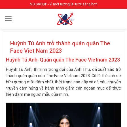
Bỏ
MD GROUP - vì một tương lai tươi sáng hơn
qua
nội
dung
Huỳnh Tú Anh trở thành quán quân The
Face Viet Nam 2023
Huỳnh Tú Anh: Quán quân The Face Vietnam 2023
Huỳnh Tú Anh, thí sinh trong đội của Anh Thư, đã xuất sắc trở
thành quán quân của The Face Vietnam 2023. Cô là thí sinh sở
hữu gương mặt đậm chất thời trang cao cấp và có câu chuyện
truyền cảm hứng về hành trình giảm cân ngoạn mục để thực
hiện đam mê người mẫu của mình.