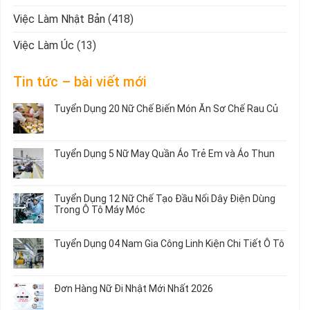
Việc Làm Nhật Bản
(418)
Việc Làm Úc
(13)
Tin tức – bài viết mới
Tuyển Dụng 20 Nữ Chế Biến Món Ăn Sơ Chế Rau Củ
Không
có
bình
Tuyển Dụng 5 Nữ May Quần Áo Trẻ Em và Áo Thun
luận
ở
Không
Tuyển
có
Dụng
bình
Tuyển Dụng 12 Nữ Chế Tạo Đầu Nối Dây Điện Dùng
20
luận
Trong Ô Tô Máy Móc
Nữ
ở
Chế
Tuyển
Không
Biến
Dụng
có
Tuyển Dụng 04 Nam Gia Công Linh Kiện Chi Tiết Ô Tô
Món
5
bình
Ăn
Nữ
luận
Không
Sơ
May
ở
có
Chế
Quần
Tuyển
bình
Rau
Đơn Hàng Nữ Đi Nhật Mới Nhất 2026
Áo
Dụng
luận
Củ
Trẻ
12
ở
Không