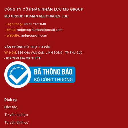
Nữ
Chế
CÔNG TY CỔ PHẦN NHÂN LỰC MD GROUP
Biến
MD GROUP HUMAN RESOURCES JSC
Sashimi
Trong
- Điện thoại:
0971 262 848
Chuỗi
- Email:
mdgroup.human@gmail.com
Siêu
Thị
- Website:
mdgroup-vn.com
Tiện
Lợi
VĂN PHÒNG HỖ TRỢ TƯ VẤN
VP HCM:
586 KHA VẠN CÂN, LINH ĐÔNG , TP THỦ ĐỨC
-
077 7979 976 MR THIẾT
Dịch vụ
Đào tạo
Tư vấn du học
Tư vấn định cư