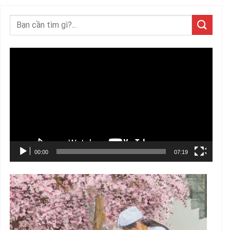
Trình
chơi
Video
00:00
07:19