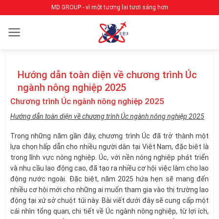
Bỏ
MD GROUP - vì một tương lai tươi sáng hơn
qua
nội
dung
Hướng dẫn toàn diện về chương trình Úc
ngành nông nghiệp 2025
Chương trình Úc ngành nông nghiệp 2025
Hướng dẫn toàn diện về chương trình Úc ngành nông nghiệp 2025
Trong những năm gần đây, chương trình Úc đã trở thành một
lựa chọn hấp dẫn cho nhiều người dân tại Việt Nam, đặc biệt là
trong lĩnh vực nông nghiệp. Úc, với nền nông nghiệp phát triển
và nhu cầu lao động cao, đã tạo ra nhiều cơ hội việc làm cho lao
động nước ngoài. Đặc biệt, năm 2025 hứa hẹn sẽ mang đến
nhiều cơ hội mới cho những ai muốn tham gia vào thị trường lao
động tại xứ sở chuột túi này. Bài viết dưới đây sẽ cung cấp một
cái nhìn tổng quan, chi tiết về Úc ngành nông nghiệp, từ lợi ích,