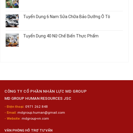
Loại
10
ở
Không
Nữ
Tuyển
có
Chế
Dụng
bình
Tuyển Dụng 6 Nam Sửa Chữa Bảo Dưỡng Ô Tô
Biến
16
luận
Sashimi
Nam
ở
Không
Trong
Gia
Tuyển
có
Chuỗi
Công
Dụng
bình
Siêu
Tuyển Dụng 40 Nữ Chế Biến Thực Phẩm
Kim
12
luận
Thị
Loại
Nam
ở
Không
Tiện
Đóng
Tuyển
có
Lợi
Gói
Dụng
bình
Công
6
luận
Nghiệp
Nam
ở
Hyogo
Sửa
Tuyển
Chữa
Dụng
Bảo
40
Dưỡng
Nữ
Ô
Chế
Tô
Biến
CÔNG TY CỔ PHẦN NHÂN LỰC MD GROUP
Thực
MD GROUP HUMAN RESOURCES JSC
Phẩm
- Điện thoại:
0971 262 848
- Email:
mdgroup.human@gmail.com
- Website:
mdgroup-vn.com
VĂN PHÒNG HỖ TRỢ TƯ VẤN