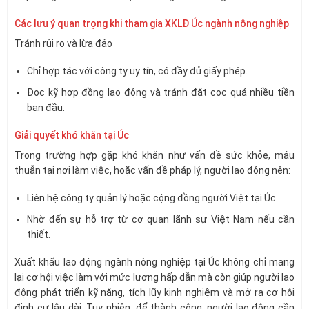
Các lưu ý quan trọng khi tham gia XKLĐ Úc ngành nông nghiệp
Tránh rủi ro và lừa đảo
Chỉ hợp tác với công ty uy tín, có đầy đủ giấy phép.
Đọc kỹ hợp đồng lao động và tránh đặt cọc quá nhiều tiền
ban đầu.
Giải quyết khó khăn tại Úc
Trong trường hợp gặp khó khăn như vấn đề sức khỏe, mâu
thuẫn tại nơi làm việc, hoặc vấn đề pháp lý, người lao động nên:
Liên hệ công ty quản lý hoặc cộng đồng người Việt tại Úc.
Nhờ đến sự hỗ trợ từ cơ quan lãnh sự Việt Nam nếu cần
thiết.
Xuất khẩu lao động ngành nông nghiệp tại Úc không chỉ mang
lại cơ hội việc làm với mức lương hấp dẫn mà còn giúp người lao
động phát triển kỹ năng, tích lũy kinh nghiệm và mở ra cơ hội
định cư lâu dài. Tuy nhiên, để thành công, người lao động cần