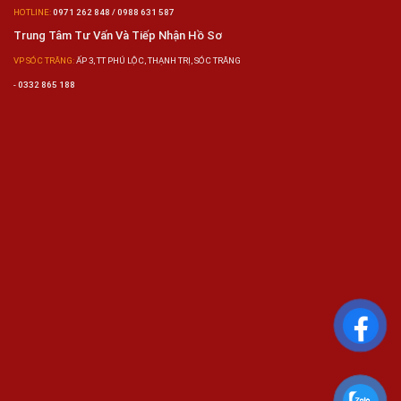
HOTLINE:
0971 262 848 / 0988 631 587
Trung Tâm Tư Vấn Và Tiếp Nhận Hồ Sơ
VP SÓC TRĂNG:
ẤP 3, TT PHÚ LỘC, THẠNH TRỊ, SÓC TRĂNG
-
0332 865 188