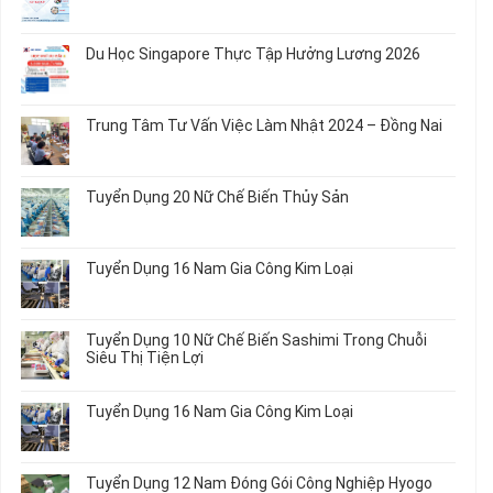
Không
có
bình
Du Học Singapore Thực Tập Hưởng Lương 2026
luận
ở
Không
Đơn
có
Hàng
bình
Trung Tâm Tư Vấn Việc Làm Nhật 2024 – Đồng Nai
Nữ
luận
Đi
ở
Không
Nhật
Du
có
Mới
Học
bình
Tuyển Dụng 20 Nữ Chế Biến Thủy Sản
Nhất
Singapore
luận
2026
Thực
ở
Không
Tập
Trung
có
Hưởng
Tâm
bình
Tuyển Dụng 16 Nam Gia Công Kim Loại
Lương
Tư
luận
2026
Vấn
ở
Không
Việc
Tuyển
có
Làm
Dụng
bình
Tuyển Dụng 10 Nữ Chế Biến Sashimi Trong Chuỗi
Nhật
20
luận
Siêu Thị Tiện Lợi
2024
Nữ
ở
–
Chế
Tuyển
Không
Đồng
Biến
Dụng
có
Nai
Tuyển Dụng 16 Nam Gia Công Kim Loại
Thủy
16
bình
Sản
Nam
luận
Không
Gia
ở
có
Công
Tuyển
bình
Tuyển Dụng 12 Nam Đóng Gói Công Nghiệp Hyogo
Kim
Dụng
luận