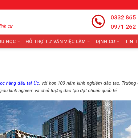
0332 865
0971 262
định cư
DU HỌC
HỖ TRỢ TƯ VẤN VIỆC LÀM
ĐỊNH CƯ
TIN 
học hàng đầu tại Úc
, với hơn 100 năm kinh nghiệm đào tạo. Trường
 giàu kinh nghiệm và chất lượng đào tạo đạt chuẩn quốc tế.