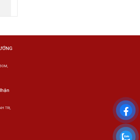
HƯỚNG
BOM,
Nhận
H TRỊ,