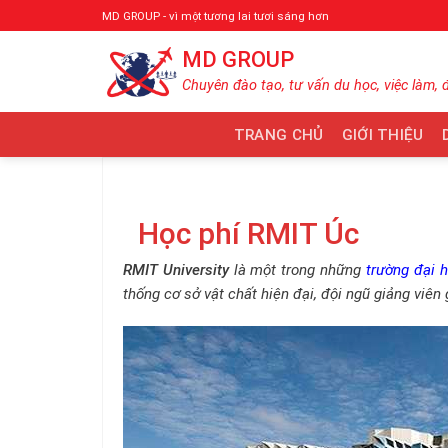
Bỏ
MD GROUP - vì một tương lai tươi sáng hơn
qua
MD GROUP
nội
dung
Chuyên đào tạo, tư vấn du học, việc làm, 
TRANG CHỦ
GIỚI THIỆU
Học phí RMIT Úc
RMIT University
là một trong những
trường đại 
thống cơ sở vật chất hiện đại, đội ngũ giảng viên