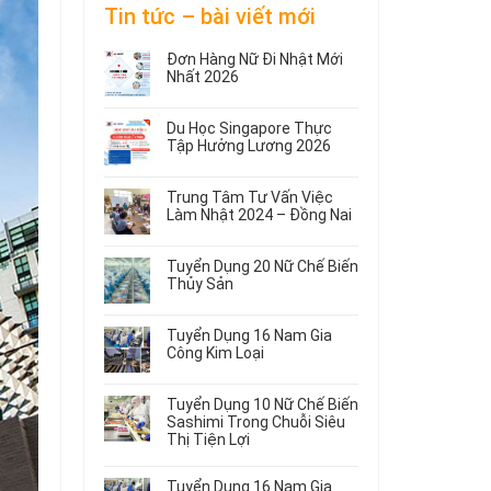
Tin tức – bài viết mới
Đơn Hàng Nữ Đi Nhật Mới
Nhất 2026
Không
có
Du Học Singapore Thực
bình
Tập Hưởng Lương 2026
luận
ở
Không
Đơn
có
Trung Tâm Tư Vấn Việc
Hàng
bình
Làm Nhật 2024 – Đồng Nai
Nữ
luận
ở
Không
Đi
Du
có
Nhật
Tuyển Dụng 20 Nữ Chế Biến
Học
bình
Mới
Thủy Sản
Singapore
luận
Nhất
ở
Không
Thực
2026
Trung
có
Tập
Tuyển Dụng 16 Nam Gia
Tâm
bình
Hưởng
Công Kim Loại
Tư
luận
Lương
ở
Không
Vấn
2026
Tuyển
có
Việc
Tuyển Dụng 10 Nữ Chế Biến
Dụng
bình
Làm
Sashimi Trong Chuỗi Siêu
20
luận
Nhật
Thị Tiện Lợi
ở
Nữ
2024
Tuyển
Không
Chế
–
Dụng
có
Biến
Đồng
Tuyển Dụng 16 Nam Gia