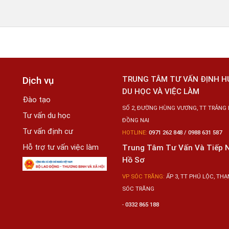
Dịch vụ
TRUNG TÂM TƯ VẤN ĐỊNH 
DU HỌC VÀ VIỆC LÀM
Đào tạo
SỐ 2, ĐƯỜNG HÙNG VƯƠNG, TT TRẢNG 
Tư vấn du học
ĐỒNG NAI
Tư vấn định cư
HOTLINE:
0971 262 848 / 0988 631 587
Hỗ trợ tư vấn việc làm
Trung Tâm Tư Vấn Và Tiếp 
Hồ Sơ
VP SÓC TRĂNG:
ẤP 3, TT PHÚ LỘC, THẠN
SÓC TRĂNG
-
0332 865 188