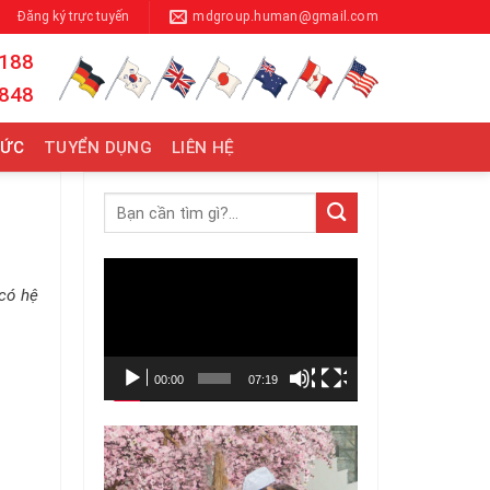
Đăng ký trực tuyến
mdgroup.human@gmail.com
 188
 848
TỨC
TUYỂN DỤNG
LIÊN HỆ
Trình
 có hệ
chơi
Video
00:00
07:19